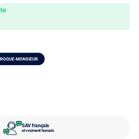
nte
 CROQUE-MONSIEUR
SAV français
et vraiment humain