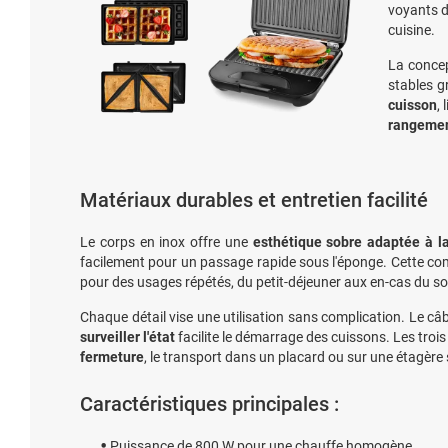
voyants d
cuisine.
La concep
stables g
cuisson
,
rangement
Matériaux durables et entretien facilité
Le corps en inox offre une
esthétique sobre adaptée à la
facilement pour un passage rapide sous l'éponge. Cette co
pour des usages répétés, du petit-déjeuner aux en-cas du soi
Chaque détail vise une utilisation sans complication. Le c
surveiller l'état
facilite le démarrage des cuissons. Les trois
fermeture
, le transport dans un placard ou sur une étagère 
Caractéristiques principales :
Puissance de 800 W pour une chauffe homogène