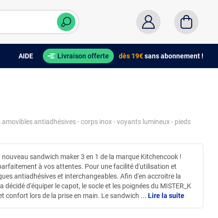
AIDE
Livraison offerte
dès 19€
sans abonnement !
s amovibles antiadhésives - corps inox - voyants lumineux - pieds
ut nouveau sandwich maker 3 en 1 de la marque Kitchencook !
rfaitement à vos attentes. Pour une facilité d'utilisation et
es antiadhésives et interchangeables. Afin d'en accroitre la
 a décidé d'équiper le capot, le socle et les poignées du MISTER_K
et confort lors de la prise en main. Le sandwich
...
Lire la suite