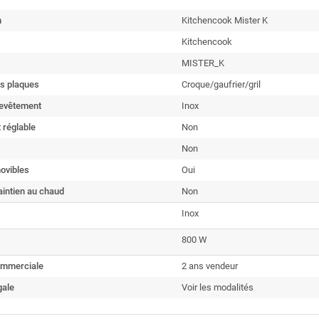
n
Kitchencook Mister K
Kitchencook
MISTER_K
es plaques
Croque/gaufrier/gril
revêtement
Inox
 réglable
Non
Non
ovibles
Oui
intien au chaud
Non
Inox
800 W
ommerciale
2 ans vendeur
gale
Voir les modalités