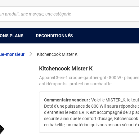
ONS PLANS
RECONDITIONNÉS
que-monsieur
Kitchencook Mister K
Kitchencook Mister K
Appareil 3-en-1 croque-gaufrier-gril - 800 W - plaque
antidérapants - protection surchauffe
Commentaire vendeur :
Voici le MISTER_K, le to
Doté d'une puissance de 800 W il saura répondre pa
d'entretien le MISTER_K est accompagné de 3 plaqu
sécurité ainsi que le confort d'usage, Kitchencook
en bakélite, un matériau qui vous assura sécurité 