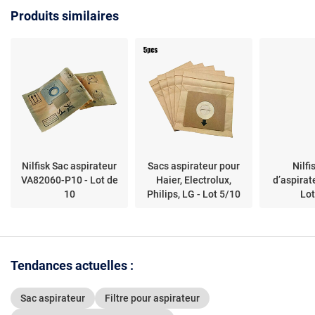
simple
RU5053, TQ5053,
Produits similaires
RU4053, RU4022
Nilfisk Sac aspirateur
Sacs aspirateur pour
Nilfi
VA82060-P10 - Lot de
Haier, Electrolux,
d’aspirat
10
Philips, LG - Lot 5/10
Lot
Tendances actuelles :
Sac aspirateur
Filtre pour aspirateur