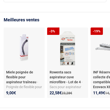
Meilleures ventes
-3%
-19%
Miele poignée de
Rowenta sacs
INF Réserv
flexible pour
aspirateur cuve
collecte d
aspirateur traîneau
-
microfibre - Lot de 4
-
compatibl
Poignée de flexible pour
Sacs pour aspirateur
Ecovacs 
aspirateur traîneau -
cuve en microfibre -
X9 T80 - Fi
Nouveau prix :
Réduction de :
Nouveau p
Réduction
9,00€
22,58€
11,49€
Ancien prix :
Anc
23,28€
14
Compatible toutes
Compatible ZR8001 -
usé
séries Miele - Matière
Filtration H12 - Pièces
plastique - Installation
d’origine - Modèles