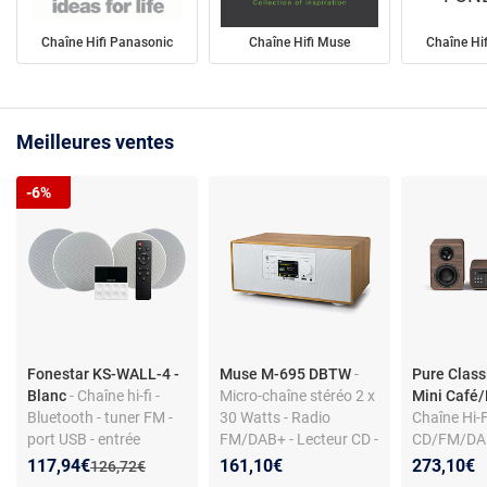
Chaîne Hifi Panasonic
Chaîne Hifi Muse
Chaîne Hi
Meilleures ventes
-6%
Fonestar KS-WALL-4 -
Muse M-695 DBTW
-
Pure Class
Blanc
- Chaîne hi-fi -
Micro-chaîne stéréo 2 x
Mini Café
Bluetooth - tuner FM -
30 Watts - Radio
Chaîne Hi-F
port USB - entrée
FM/DAB+ - Lecteur CD -
CD/FM/DA
auxiliaire -
Bluetooth 5.0/NFC -
Bluetooth 5.
Nouveau prix :
Réduction de :
117,94€
161,10€
273,10€
Ancien prix :
126,72€
télécommande
Réveil - AUX/USB
USB - AUX