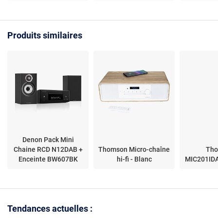
Produits similaires
Denon Pack Mini
Chaine RCD N12DAB +
Thomson Micro-chaîne
Th
Enceinte BW607BK
hi-fi - Blanc
MIC201IDA
Tendances actuelles :