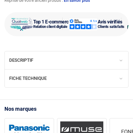
Reprise de votre ancien produit :
En savoir plus
Top 1 E-commerce
Avis vérifiés
Relation client digitale
Clients satisfaits
DESCRIPTIF
FICHE TECHNIQUE
Nos marques
FON