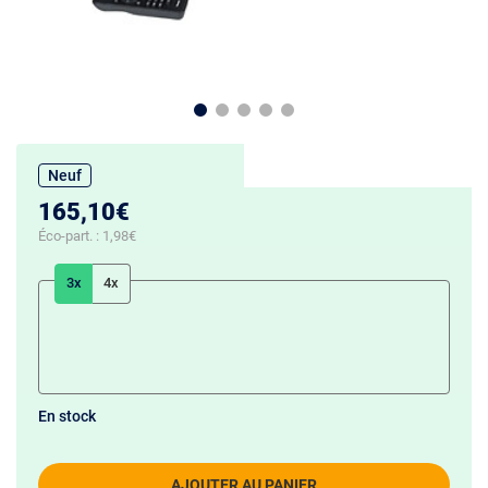
Neuf
165,10€
Éco-part. :
1,98€
3x
4x
En stock
AJOUTER AU PANIER