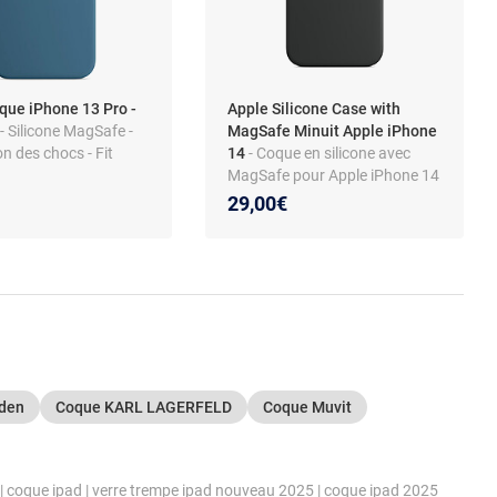
que iPhone 13 Pro -
Apple Silicone Case with
y
- Silicone MagSafe -
MagSafe Minuit Apple iPhone
n des chocs - Fit
14
- Coque en silicone avec
MagSafe pour Apple iPhone 14
29,00€
eden
Coque KARL LAGERFELD
Coque Muvit
|
coque ipad
|
verre trempe ipad nouveau 2025
|
coque ipad 2025