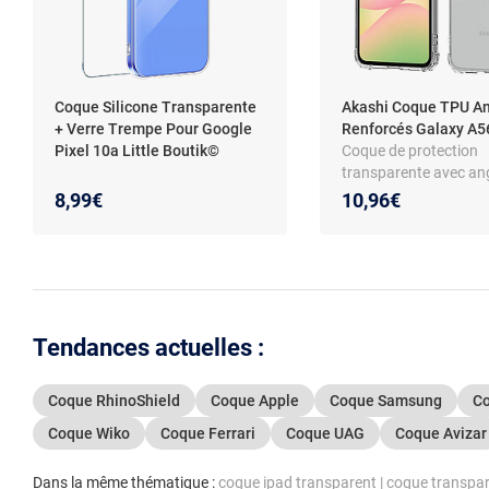
Coque Silicone Transparente
Akashi Coque TPU A
+ Verre Trempe Pour Google
Renforcés Galaxy A
Pixel 10a Little Boutik©
Coque de protection
transparente avec an
renforcés pour Sams
8,99€
10,96€
Galaxy A56 5G
Tendances actuelles :
Coque RhinoShield
Coque Apple
Coque Samsung
Co
Coque Wiko
Coque Ferrari
Coque UAG
Coque Avizar
Dans la même thématique :
coque ipad transparent
|
coque transpar