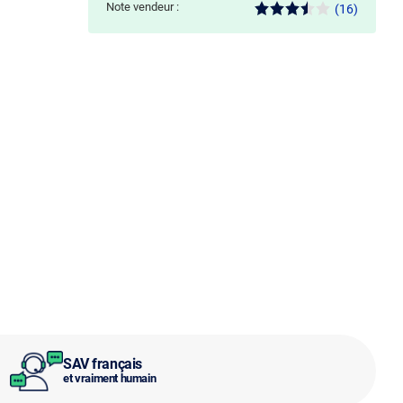
Note vendeur :
(16)
SAV français
et vraiment humain