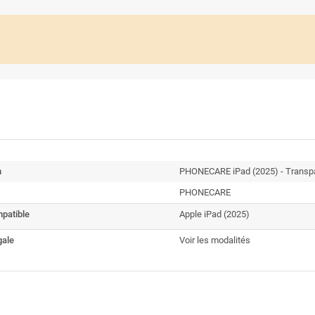
n
PHONECARE iPad (2025) - Transpa
PHONECARE
patible
Apple iPad (2025)
gale
Voir les modalités