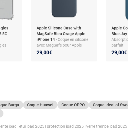
ngles
Apple Silicone Case with
Apple Co
56 5G
-
MagSafe Bleu Orage Apple
Blue Ja
iPhone 14
- Coque en silicone
Absorptio
gles
avec MagSafe pour Apple
parfait
ung
iPhone 14
29,00€
29,00€
que Burga
Coque Huawei
Coque OPPO
Coque Ideal of Sw
ente ipad
|
etui ipad 2025
|
protection ipad 2025
|
verre trempe ipad 2025