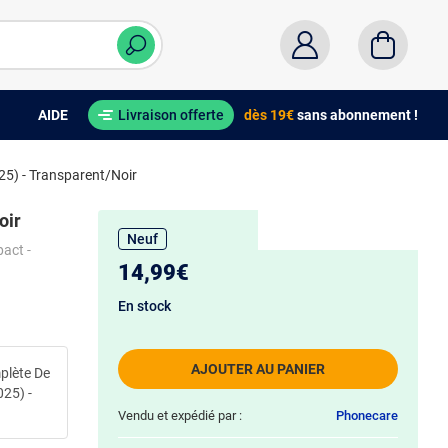
AIDE
Livraison offerte
dès 19€
sans abonnement !
) - Transparent/Noir
oir
Neuf
pact -
14,99€
En stock
AJOUTER AU PANIER
plète De
25) -
Vendu et expédié par :
Phonecare