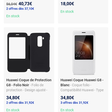
Support voiture magnétique
Reconditionné
- Coque rigide
Nouveau prix :
40,73€
18,00€
Ancien prix :
56,04€
inclus
plastique - Protection arrière
2 offres dès 37,10€
- Accès complet
En stock
En stock
fonctionnalités
Huawei Coque de Protection
Huawei Coque Huawei G8 -
G8 - Folio Noir
- Folio de
Blanc
- Coque folio -
protection - Design ajusté -
Compatibilité Huawei - Type
Haute qualité - Compatible
d'étui sécurisé
34,80€
34,80€
G8
2 offres dès 31,92€
3 offres dès 31,92€
En stock
En stock