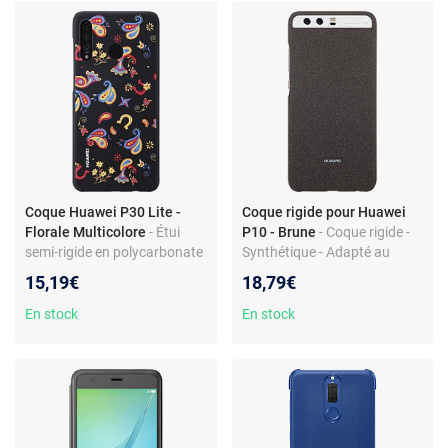
Coque Huawei P30 Lite -
Coque rigide pour Huawei
Florale Multicolore
- Étui
P10 - Brune
- Coque rigide -
semi-rigide en polycarbonate
Synthétique - Adapté au
- Design chic à motifs floraux
Huawei P10 - Design
15,19€
18,79€
- Protection sûre
premium
En stock
En stock