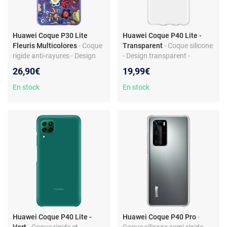
Huawei Coque P30 Lite
Huawei Coque P40 Lite -
Fleuris Multicolores
- Coque
Transparent
- Coque silicone
rigide anti-rayures - Design
- Design transparent -
fleuris - Polycarbonate
Protection souple et
26,90€
19,99€
résistant - Prise en main
résistante
agréable
En stock
En stock
Huawei Coque P40 Lite -
Huawei Coque P40 Pro
-