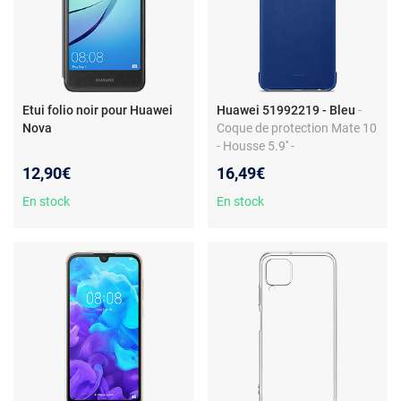
Etui folio noir pour Huawei
Huawei 51992219 - Bleu
-
Nova
Coque de protection Mate 10
- Housse 5.9'' -
Monochromatique
12,90€
16,49€
En stock
En stock