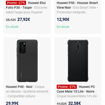
Promo -27%
Huawei Etui
Huawei P40 - Housse Smart
Folio P30 - Taupe
- Etui avec
View Noir
- Étui Smart View -
rabat taupe pour Huawei
Protection intégrale -
P30
Consultation notifications -
Nouveau prix :
27,92€
12,90€
Ancien prix :
38,42€
Mise en veille
En stock
En stock
Huawei P40 - Noir
- Coque
Promo -27%
Huawei PC
en silicone - Système aimanté
Case Mate 10 Lite - Noire
-
- Compatible voiture
Coque Huawei Mate 10 Lite -
magnétique - Protection anti
Coque rigide
Nouveau prix :
29,99€
32,58€
Ancien prix :
44,82€