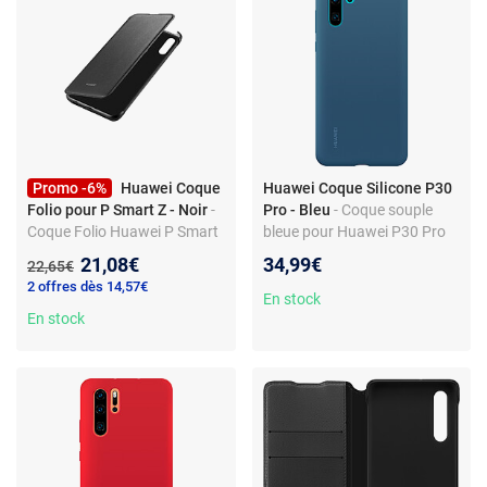
Promo -6%
Huawei Coque
Huawei Coque Silicone P30
Folio pour P Smart Z - Noir
-
Pro - Bleu
- Coque souple
Coque Folio Huawei P Smart
bleue pour Huawei P30 Pro
Z - Compatibilité marque
Nouveau prix :
21,08€
34,99€
Ancien prix :
22,65€
Huawei - Protection
2 offres dès 14,57€
uniformisée
En stock
En stock