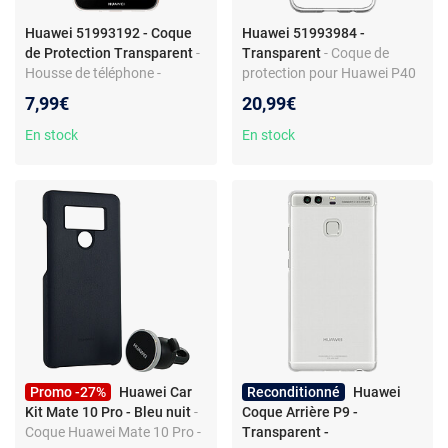
Huawei 51993192 - Coque
Huawei 51993984 -
de Protection Transparent
-
Transparent
- Coque de
Housse de téléphone -
protection pour Huawei P40
Compatible Huawei Y5 2019
Lite - Housse en silicone -
7,99€
20,99€
- Surface uniforme -
Compatible écran 6.4"
Transparent
En stock
En stock
Promo -27%
Huawei Car
Reconditionné
Huawei
Kit Mate 10 Pro - Bleu nuit
-
Coque Arrière P9 -
Coque Huawei Mate 10 Pro -
Transparent -