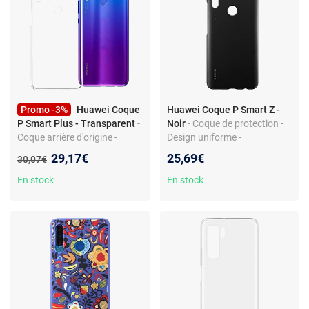
Promo -3%
Huawei Coque
Huawei Coque P Smart Z -
P Smart Plus - Transparent
-
Noir
- Coque de protection -
Coque arrière d'origine -
Design uniforme -
Légère et résistante -
Compatible 6.59"
Nouveau prix :
29,17€
25,69€
Ancien prix :
30,07€
Protection basique
En stock
En stock