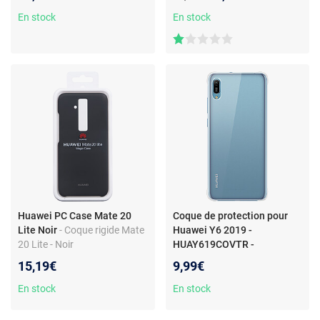
rayures
En stock
En stock
Huawei PC Case Mate 20
Coque de protection pour
Lite Noir
- Coque rigide Mate
Huawei Y6 2019 -
20 Lite - Noir
HUAY619COVTR -
Transparent
- Coque de
15,19€
9,99€
protection pour Y6 2019 -
Transparent
En stock
En stock