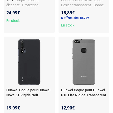
Vert
- Coque rigide et
Coque silicone semi-rigide -
élégante - Protection
Design transparent - Bonne
intégrale - Finition premium
prise en main - Compatible
24,99€
18,89€
Huawei P40 Pro
5 offres dès 18,77€
En stock
En stock
Huawei Coque pour Huawei
Huawei Coque pour Huawei
Nova 5T Rigide Noir
P10 Lite Rigide Transparent
19,99€
12,90€