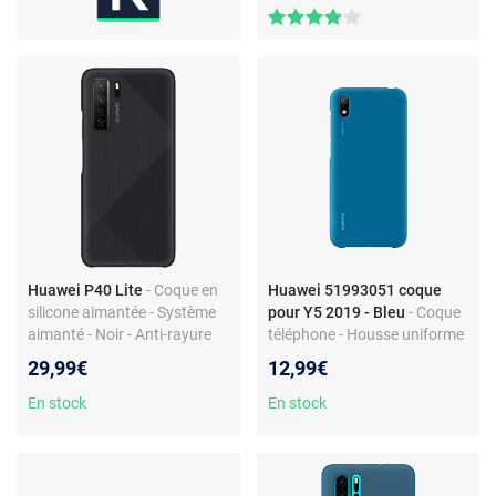
Huawei P40 Lite
- Coque en
Huawei 51993051 coque
silicone aimantée - Système
pour Y5 2019 - Bleu
- Coque
aimanté - Noir - Anti-rayure
téléphone - Housse uniforme
- Protection fiable
29,99€
12,99€
En stock
En stock