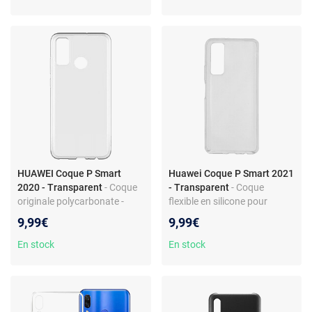
HUAWEI Coque P Smart
Huawei Coque P Smart 2021
2020 - Transparent
- Coque
- Transparent
- Coque
originale polycarbonate -
flexible en silicone pour
Ultra-fine et légère
Huawei P Smart 2021 -
9,99€
9,99€
Protection contre chocs et
rayures - Design original
En stock
En stock
préservé