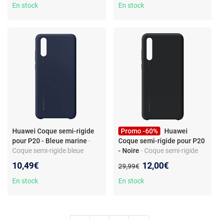
En stock
En stock
Huawei Coque semi-rigide
Promo -60%
Huawei
pour P20 - Bleue marine
-
Coque semi-rigide pour P20
Coque semi-rigide bleue
- Noire
- Coque semi-rigide
marine Huawei pour P20
noire Huawei pour P20
Nouveau prix :
10,49€
12,00€
Ancien prix :
29,99€
En stock
En stock