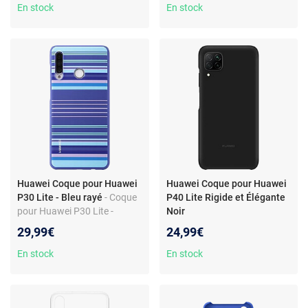
En stock
En stock
Huawei Coque pour Huawei
Huawei Coque pour Huawei
P30 Lite - Bleu rayé
- Coque
P40 Lite Rigide et Élégante
pour Huawei P30 Lite -
Noir
Polycarbonate et TPU -
29,99€
24,99€
Résistante aux chocs -
Design chic
En stock
En stock