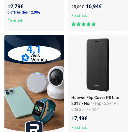
et ports restent accessibles
Nouveau prix :
12,79€
16,94€
Ancien prix :
25,09€
6 offres dès 12,00€
En stock
En stock
4,1
Huawei Flip Cover P8 Lite
2017 - Noir
- Flip Cover P8
Lite 2017 - Noir
17,49€
En stock