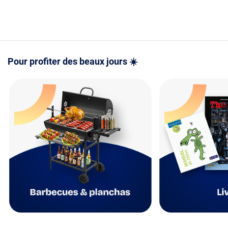
- Mode d'e
version PD
PDF
Pour profiter des beaux jours ☀️