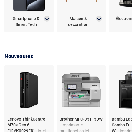
Smartphone &
Maison &
Électro
Smart Tech
décoration
Nouveautés
Lenovo ThinkCentre
Brother MFC-J5115DW
Bambu La
M70s Gen 6
- Imprimante
Combo Full
(12YK0029FR)
- Intel
multifonction jet
W)
- Impri