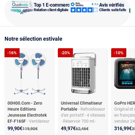
Top 1 E-commerce
Avis vérifiés
Relation client digitale
Clients satisfaits
Notre sélection estivale
-16%
-20%
-10%
00H00.Com - Zero
Universal Climatiseur
GoPro HER
Heure Editions
Portable
- Refroidisseur
Original et
Jeunesse Electrotek
d'air portatif - 4 vitesses
en français
EF-F16SF
- Ventilateur
- Réservoir 700 ml -
vendeur 24
sur pied - Blanc/Bleu -
Blanc
Version imp
Nouveau prix :
Réduction de :
Nouveau prix :
Réduction de :
Nouveau p
Réduction
99,90€
49,97€
316,99€
Ancien prix :
Ancien prix :
A
119,90€
62,46€
3
40 cm - 3 vitesses
sous 7/10 