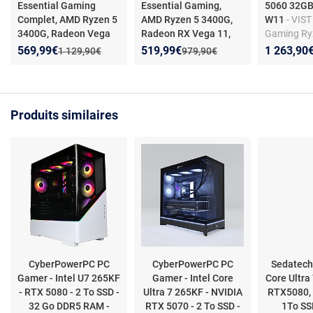
Essential Gaming
Essential Gaming,
5060 32GB
Complet, AMD Ryzen 5
AMD Ryzen 5 3400G,
W11
- VIST
3400G, Radeon Vega
Radeon RX Vega 11,
Gaming Ry
11, 16Go RAM, 512Go
-
16Go RAM, 1To
- PC
- RAM 32Go
Nouveau prix :
Réduction de :
Nouveau prix :
Réduction de :
569,99€
519,99€
1 263,90
Ancien prix :
Ancien prix :
1 129,90€
979,90€
Set complet PC - AMD
Gamer - AMD Ryzen 5 -
- SSD 1To M
Ryzen 5 - 16Go RAM -
32GB RAM - 1TB SSD -
Windows 1
1To SSD - Ecran LED
Vega 11 - HDMI - WiFi -
24" - Windows 11 Pro
Windows 11 Pro
Produits similaires
CyberPowerPC PC
CyberPowerPC PC
Sedatech
Gamer - Intel U7 265KF
Gamer - Intel Core
Core Ultra
- RTX 5080 - 2 To SSD -
Ultra 7 265KF - NVIDIA
RTX5080,
32 Go DDR5 RAM -
RTX 5070 - 2 To SSD -
1To SS