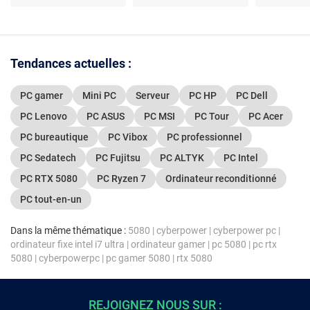
Windows 11
32 Go DDR5 RAM -
Windows 11
Tendances actuelles :
PC gamer
Mini PC
Serveur
PC HP
PC Dell
PC Lenovo
PC ASUS
PC MSI
PC Tour
PC Acer
PC bureautique
PC Vibox
PC professionnel
PC Sedatech
PC Fujitsu
PC ALTYK
PC Intel
PC RTX 5080
PC Ryzen 7
Ordinateur reconditionné
PC tout-en-un
Dans la même thématique :
5080
|
cyberpower
|
cyberpower pc
|
ordinateur fixe intel i7 ultra
|
ordinateur gamer
|
pc 5080
|
pc rtx
5080
|
cyberpowerpc
|
pc gamer 5080
|
rtx 5080
REJOIGNEZ NOUS SUR :