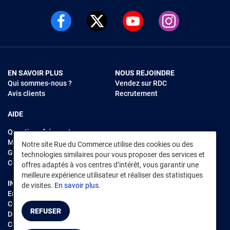
EN SAVOIR PLUS
NOUS REJOINDRE
Qui sommes-nous ?
Vendez sur RDC
Avis clients
Recrutement
AIDE
Questions fréquentes
Modes de règlements
Notre site Rue du Commerce utilise des cookies ou des
Garantie et retours
technologies similaires pour vous proposer des services et
Contacter Rue du Commerce
offres adaptés à vos centres d’intérêt, vous garantir une
meilleure expérience utilisateur et réaliser des statistiques
INFORMATIONS LÉGALES
RENDEZ-VOUS SUR L'APP
de visites.
En savoir plus.
Environnement
CGV
/
CGU Marketplace
REFUSER
Données personnelles
/
Cookies