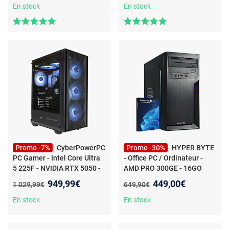
SSD - Windows 11 - Wi-Fi
En stock
En stock
Promo -7%
CyberPowerPC
Promo -30%
HYPER BYTE
PC Gamer - Intel Core Ultra
- Office PC / Ordinateur -
5 225F - NVIDIA RTX 5050 -
AMD PRO 300GE - 16GO
1 To SSD - 16 Go DDR5 RAM
RAM - 512GO SSD - WLAN -
Nouveau prix :
Nouveau prix :
949,99€
449,00€
Ancien prix :
Ancien prix :
1 029,99€
649,90€
- Windows 11
W11 Pr
- Office Pc -
Ordinateur avec AMD Athlon
En stock
En stock
Pro a 3,4 GHz | 16 Go DDR4
de RAM | Disque Dur SSD 512