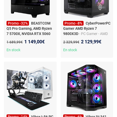
Promo -32%
BEASTCOM
Promo -8%
CyberPowerPC
Q5 Pro Gaming, AMD Ryzen
Gamer AMD Ryzen 7
7 5700X, NVIDIA RTX 5060
9800X3D
- PC Gamer - AMD
Ti, 16 Go RAM, 1 To
- PC
Ryzen 7 9800X3D - Geforce
Nouveau prix :
Nouveau prix :
1 149,00€
2 129,99€
Ancien prix :
Ancien prix :
1 689,99€
2 329,99€
Gaming - AMD Ryzen 5 5500
RTX 5070 Ti - 32Go DDR5 -
- RTX 4060 Ti - 32Go RAM -
1To SSD M.2 - Windows 11
En stock
En stock
1To SSD - Windows 11 Pro -
Wi-Fi 5
Promo -14%
Vibox I-56 PC
Promo -6%
Vibox IV-341