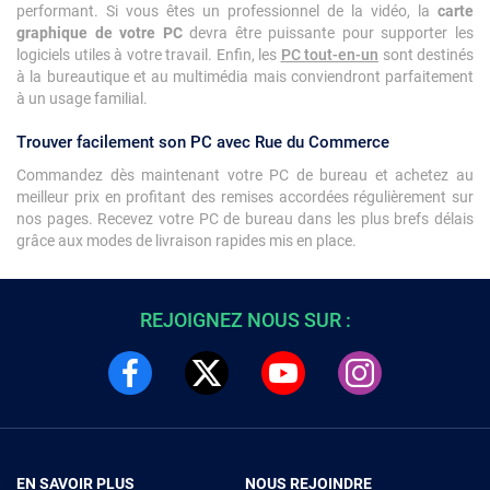
performant. Si vous êtes un professionnel de la vidéo, la
carte
graphique de votre PC
devra être puissante pour supporter les
logiciels utiles à votre travail. Enfin, les
PC tout-en-un
sont destinés
à la bureautique et au multimédia mais conviendront parfaitement
à un usage familial.
Trouver facilement son PC avec Rue du Commerce
Commandez dès maintenant votre PC de bureau et achetez au
meilleur prix en profitant des remises accordées régulièrement sur
nos pages. Recevez votre PC de bureau dans les plus brefs délais
grâce aux modes de livraison rapides mis en place.
REJOIGNEZ NOUS SUR :
EN SAVOIR PLUS
NOUS REJOINDRE