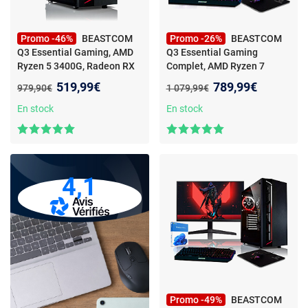
Promo -46%
BEASTCOM
Promo -26%
BEASTCOM
Q3 Essential Gaming, AMD
Q3 Essential Gaming
Ryzen 5 3400G, Radeon RX
Complet, AMD Ryzen 7
Vega 11, 16Go RAM, 1To
-
5700G, Radeon Vega, 16Go
Nouveau prix :
Nouveau prix :
519,99€
789,99€
Ancien prix :
Ancien prix :
979,90€
1 079,99€
PC Gamer - AMD Ryzen 5 -
RAM, 1 To
- PC Gamer
32GB RAM - 1TB SSD - Vega
complet - AMD Ryzen 7, 32
En stock
En stock
11 - HDMI - WiFi - Windows
Go RAM, 1 To SSD - Windows
11 Pro
11 Pro
4,1
Promo -49%
BEASTCOM