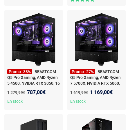
5070 - Ordinateur PC
Gaming 4K 4,9 GHZ - 32Go
DDR4 RAM - 2TO SSD + W11
Pro
Promo -38%
BEASTCOM
Promo -27%
BEASTCOM
Q5 Pro Gaming, AMD Ryzen
Q5 Pro Gaming, AMD Ryzen
5 4500, NVIDIA RTX 3050, 16
7 5700X, NVIDIA RTX 5060,
Go RAM, 1 To
- PC Gamer -
32 Go RAM, 1 To
Nouveau prix :
Nouveau prix :
787,00€
1 169,00€
Ancien prix :
Ancien prix :
1 279,99€
1 619,99€
AMD Ryzen 5 4500 - NVIDIA
RTX 3050 8Go - 32Go RAM -
En stock
En stock
1TB SSD - Windows 11 Pro