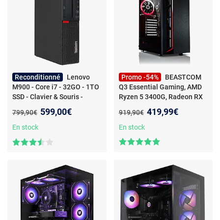
Reconditionné
Lenovo
Promo -54%
BEASTCOM
M900 - Core i7 - 32GO - 1TO
Q3 Essential Gaming, AMD
SSD - Clavier & Souris -
Ryzen 5 3400G, Radeon RX
Win11 Pro - Reconditionné
Vega 11, 8Go RAM, 512Go
-
Nouveau prix :
Nouveau prix :
599,00€
419,99€
Ancien prix :
Ancien prix :
799,90€
919,90€
PC gamer - AMD Ryzen 5 - 16
Go RAM - 512 Go SSD - Vega
En stock
En stock
11 - Windows 11 Pro