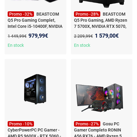
Promo -32%
BEASTCOM
Promo -28%
BEASTCOM
Q5 Pro Gaming Complet,
Q5 Pro Gaming, AMD Ryzen
Intel Core i5-10400F, NVIDIA
7 5700X, NVIDIA RTX 5070,
RTX 3050, 16 Go RAM, 1 To
-
32 Go RAM, 1 To
Nouveau prix :
Nouveau prix :
979,99€
1 579,00€
Ancien prix :
Ancien prix :
1 449,99€
2 209,99€
Beastcom Q5 Pro Gaming -
Intel i5-10400F 4.40GHz -
En stock
En stock
NVIDIA RTX 3050 4GB -
32GB RAM - 1TB NVMe SSD -
Écran 27" et kit clavier -
Windows 11
Promo -10%
Promo -27%
Gosu PC
CyberPowerPC PC Gamer -
Gamer Completo RONIN
AMD R5 9600X - RTX 5060 -
A56 RX76 - AMD Ryzen 5