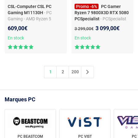
CSL-Computer CSL PC
Promo -6%
PC Gamer
Gaming M11130H
- PC
Ryzen 7 9800X3D RTX 5080
Gaming - AMD Ryzen 5
PCSpecialist
- PCSpecialist
5600GT - AMD Radeon - RAM
Extreme PC Gamer - AMD
Nouveau prix :
609,00€
3 099,00€
Ancien prix :
3 299,00€
16Go - SSD 1To - Windows 11
Ryzen 7 9800X3D 5.20 GHz
8-Core, 32 Go DDR5 RAM, 16
En stock
En stock
Go GEFORCE RTX 5080, 2 To
M.2 SSD, Windows 11
1
2
200
Marques PC
PC BEASTCOM
PC VIST
PC 