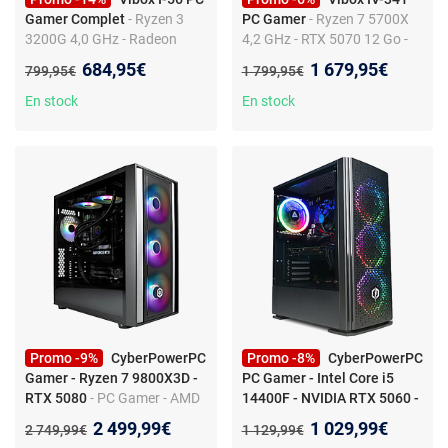
Gamer Complet
- Ryzen 3
PC Gamer
- Ryzen 7 5700X
3200G 4,0 GHz - Radeon
4,2 GHz - RTX 5070 12 Go -
Vega 8 - 16 Go RAM - 1 To
32 Go RAM - 1 To SSD -
Nouveau prix :
Nouveau prix :
684,95€
1 679,95€
Ancien prix :
Ancien prix :
799,95€
1 799,95€
SSD - Windows 11 - WiFi 6 +
Windows 11 - WiFi 6 +
Bluetooth 5.4
Bluetooth 5.4
En stock
En stock
Promo -9%
CyberPowerPC
Promo -8%
CyberPowerPC
Gamer - Ryzen 7 9800X3D -
PC Gamer - Intel Core i5
RTX 5080
- PC Gamer - AMD
14400F - NVIDIA RTX 5060 -
Ryzen 7 9800X3D - Nvidia
1 To SSD - 16 Go RAM -
Nouveau prix :
Nouveau prix :
2 499,99€
1 029,99€
Ancien prix :
Ancien prix :
2 749,99€
1 129,99€
RTX 5080 - 32Go DDR5 - 1To
Windows 11