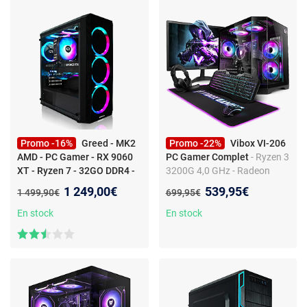
Promo -16%
Greed - MK2
Promo -22%
Vibox VI-206
AMD - PC Gamer - RX 9060
PC Gamer Complet
- Ryzen 3
XT - Ryzen 7 - 32GO DDR4 -
3200G 4,0 GHz - Radeon
1TO SSD
- MK2 AMD -
Vega 8 - 8 Go RAM - 480 Go
Nouveau prix :
Nouveau prix :
1 249,00€
539,95€
Ancien prix :
Ancien prix :
1 499,90€
699,95€
Ordinateur de Jeux - AMD
SSD - Linux - WiFi
Ryzen 7 5700X avec 4,7 GHz
En stock
En stock
- AMD Radeon RX 9060 XT -
32GO RAM - 1TO SSD -
WLAN - Windows 11 Pro