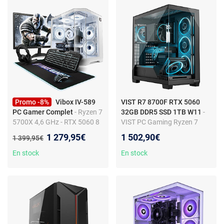
Promo -8%
Vibox IV-589
VIST R7 8700F RTX 5060
PC Gamer Complet
- Ryzen 7
32GB DDR5 SSD 1TB W11
-
5700X 4,6 GHz - RTX 5060 8
VIST PC Gaming Ryzen 7
Go - 16 Go RAM - 1 To SSD -
8700F - RAM 32Go - RTX
Nouveau prix :
1 279,95€
1 502,90€
Ancien prix :
1 399,95€
Windows 11 - WiFi 6 +
5060 - SSD 1To nVme - WIFI -
Bluetooth 5.4
Windows 11 Pro
En stock
En stock