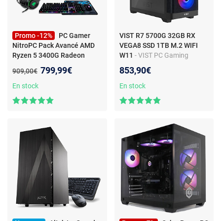
Promo -12%
PC Gamer
VIST R7 5700G 32GB RX
NitroPC Pack Avancé AMD
VEGA8 SSD 1TB M.2 WIFI
Ryzen 5 3400G Radeon
W11
- VIST PC Gaming
Graphics 16Go SSD 480 Go
-
RYZEN 7 5700G - RAM 32Go
Nouveau prix :
799,99€
853,90€
Ancien prix :
909,00€
Ordinateur PC Gamer
- SSD 1To M.2 - WIFI -
NitroPC Pack Avancé - AMD
Windows 11 Pro
En stock
En stock
Ryzen 5 3400G, Radeon
Graphics, 16 Go RAM DDR4,
SSD 480 Go, Windows 11 Pro