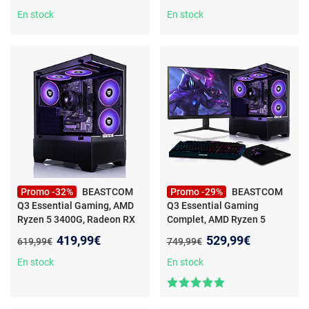
1To M.2 - WIFI - Windows 11
En stock
En stock
Pro
Promo -32%
BEASTCOM
Promo -29%
BEASTCOM
Q3 Essential Gaming, AMD
Q3 Essential Gaming
Ryzen 5 3400G, Radeon RX
Complet, AMD Ryzen 5
Vega 11, 8Go RAM, 512Go
-
3400G, Radeon Vega 11,
Nouveau prix :
Nouveau prix :
419,99€
529,99€
Ancien prix :
Ancien prix :
619,99€
749,99€
PC gaming - AMD Ryzen 5
8Go RAM, 512Go
- PC
4x4.20GHz - 16 Go RAM -
gaming avec écran 24" -
En stock
En stock
512 GB SSD - Windows 11
Ryzen 5 - 16 Go RAM - 512
Pro
Go SSD - Windows 11