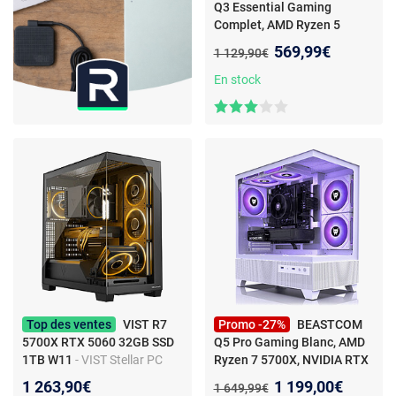
Q3 Essential Gaming
Complet, AMD Ryzen 5
3400G, Radeon Vega 11,
Nouveau prix :
569,99€
Ancien prix :
1 129,90€
16Go RAM, 512Go
- Set
complet PC - AMD Ryzen 5 -
En stock
16Go RAM - 1To SSD - Ecran
LED 24" - Windows 11 Pro
Top des ventes
VIST R7
Promo -27%
BEASTCOM
5700X RTX 5060 32GB SSD
Q5 Pro Gaming Blanc, AMD
1TB W11
- VIST Stellar PC
Ryzen 7 5700X, NVIDIA RTX
Gaming Ryzen 7 5700X -
5060 Ti, 32Go RAM, 1 To
Nouveau prix :
1 263,90€
1 199,00€
Ancien prix :
1 649,99€
RAM 32Go - RTX 5060 - SSD