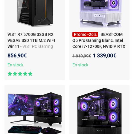
VIST R7 5700G 32GB RX
Promo -26%
BEASTCOM
VEGA8 SSD 1TB M.2 WIFI
Q5 Pro Gaming Blanc, Intel
Win11
- VIST PC Gaming
Core i7-12700F, NVIDIA RTX
Ryzen 7 5700G - RAM 32Go -
5060 Ti, 32Go RAM, 1 To
Nouveau prix :
856,90€
1 339,00€
Ancien prix :
1 819,99€
AMD Radeon RX VEGA 8 -
SSD 1To - WIFI - W11
En stock
En stock