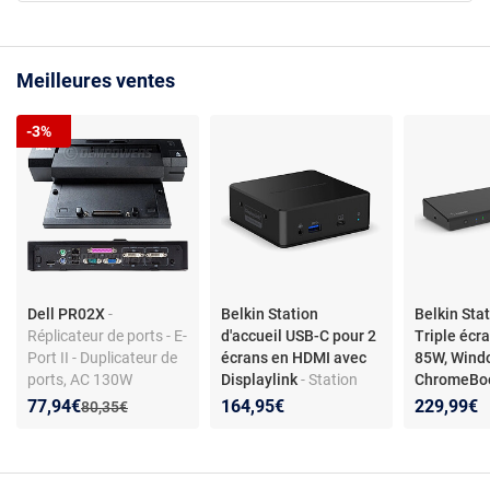
Meilleures ventes
-3%
Dell PR02X
-
Belkin Station
Belkin Sta
Réplicateur de ports - E-
d'accueil USB-C pour 2
Triple écr
Port II - Duplicateur de
écrans en HDMI avec
85W, Wind
ports, AC 130W
Displaylink
- Station
ChromeBoo
d'accueil USB-C avec 1x
MacBook
-
Nouveau prix :
Réduction de :
77,94€
164,95€
229,99€
Ancien prix :
80,35€
Gigabit Ethernet, 3x
d'accueil 
USB-A, 2x HDMI 1.4, 1x
ports HDMI
USB-C, 1x Jack
DisplayPort
USB-A 3.0,