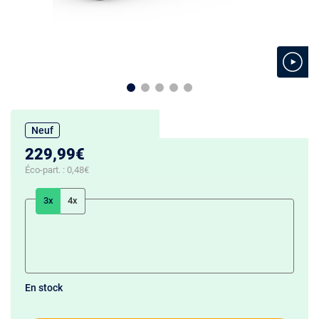
Neuf
229,99€
Éco-part. :
0,48€
3x
4x
En stock