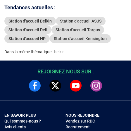
3.0, 1 port
Tendances actuelles :
mm, 1 port
1 port USB
Station d'accueil Belkin
Station d'accueil ASUS
Power Deli
Pass-Thro
Station d'accueil Dell
Station d'accueil Targus
Station d'accueil HP
Station d'accueil Kensington
Dans la même thématique :
belkin
REJOIGNEZ NOUS SUR :
EN SAVOIR PLUS
NOUS REJOINDRE
Qui sommes-nous ?
Vendez sur RDC
Avis clients
Recrutement