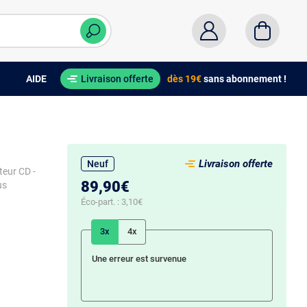
AIDE
Livraison offerte
dès 19€
sans abonnement !
Livraison offerte
Neuf
teur CD -
89,90€
us
Éco-part. :
3,10€
3x
4x
Une erreur est survenue