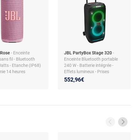
 Rose
- Enceinte
JBL PartyBox Stage 320
-
sans fil - Bluetooth
Enceinte Bluetooth portable
Watts - Etanche (IP68)
240 W - Batterie intégrée -
mie 14 heures
Effets lumineux - Prises
micro/guitare - Bluetooth
552,96€
5.4/USB/AUX - IPX4 - Poignée
trolley + roulettes