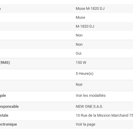
n
Muse M-1820 DJ
Muse
M-1820 DJ
Non
Non
Oui
 (RMS)
150 W
5 Heure(s)
Noir
gale
Voir les modalités
esponsable
NEW ONE S.A.S.
stale
10 Rue de la Mission Marchand 75
ectronique
Voir la page