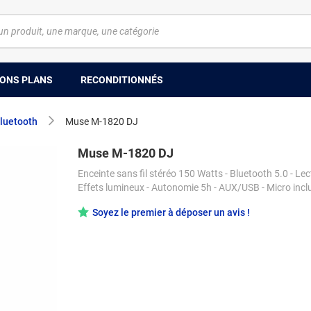
ONS PLANS
RECONDITIONNÉS
bluetooth
Muse M-1820 DJ
Muse M-1820 DJ
Enceinte sans fil stéréo 150 Watts - Bluetooth 5.0 - Lec
Effets lumineux - Autonomie 5h - AUX/USB - Micro incl
Soyez le premier à déposer un avis !