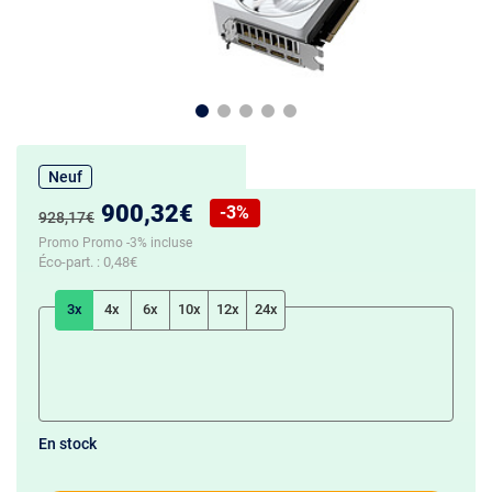
Neuf
Nouveau prix :
900,32€
-3%
Ancien prix :
928,17€
Réduction de :
Promo Promo -3% incluse
Éco-part. :
0,48€
3x
4x
6x
10x
12x
24x
En stock