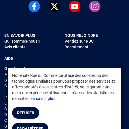
EN SAVOIR PLUS
NOUS REJOINDRE
Qui sommes-nous ?
Vendez sur RDC
Avis clients
Recrutement
AIDE
Questions fréquentes
Modes de règlements
Notre site Rue du Commerce utilise des cookies ou des
Garantie et retours
technologies similaires pour vous proposer des services et
Contacter Rue du Commerce
offres adaptés à vos centres d’intérêt, vous garantir une
meilleure expérience utilisateur et réaliser des statistiques
INFORMATIONS LÉGALES
RENDEZ-VOUS SUR L'APP
de visites.
En savoir plus.
Environnement
CGV
/
CGU Marketplace
REFUSER
Données personnelles
/
Cookies
Gérer mes cookies
PARAMÉTRER