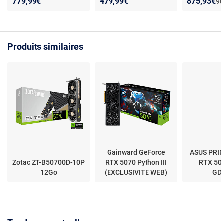
Nouveau p
Réduction
779,99€
479,99€
875,93€
A
9
Express (AMD Radeon
PCI Express (NVIDIA
Radeon RX
RX 9070 XT)
GeForce RTX 5060 Ti)
Produits similaires
Gainward GeForce
ASUS PRI
Zotac ZT-B50700D-10P
RTX 5070 Python III
RTX 5
12Go
(EXCLUSIVITE WEB)
G