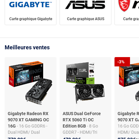
Carte graphique Gigabyte
Carte graphique ASUS
Carte gr
Meilleures ventes
-3%
Gigabyte Radeon RX
ASUS Dual GeForce
Gigabyte 
9070 XT GAMING OC
RTX 5060 Ti OC
9070 XT 
16G
- 16 Go GDDR6 -
Edition 8GB
- 8 Go
16 Go GDDR
Dual HDMI/ Dual
GDDR7 - HDMI/Tri
HDMI/ Dual
DisplayPort - PCI
DisplayPort - DLSS 4 -
- PCI Expr