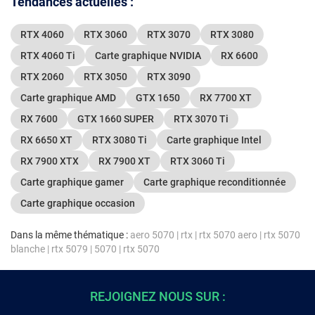
Tendances actuelles :
RTX 4060
RTX 3060
RTX 3070
RTX 3080
RTX 4060 Ti
Carte graphique NVIDIA
RX 6600
RTX 2060
RTX 3050
RTX 3090
Carte graphique AMD
GTX 1650
RX 7700 XT
RX 7600
GTX 1660 SUPER
RTX 3070 Ti
RX 6650 XT
RTX 3080 Ti
Carte graphique Intel
RX 7900 XTX
RX 7900 XT
RTX 3060 Ti
Carte graphique gamer
Carte graphique reconditionnée
Carte graphique occasion
Dans la même thématique :
aero 5070
|
rtx
|
rtx 5070 aero
|
rtx 5070
blanche
|
rtx 5079
|
5070
|
rtx 5070
REJOIGNEZ NOUS SUR :