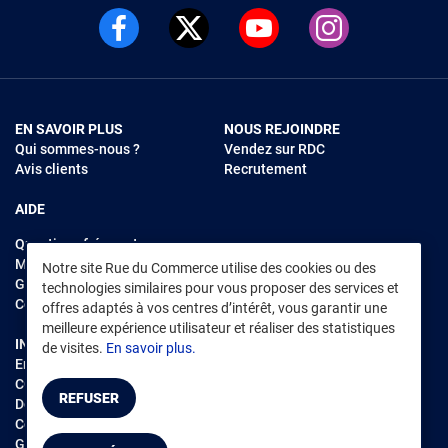
EN SAVOIR PLUS
NOUS REJOINDRE
Qui sommes-nous ?
Vendez sur RDC
Avis clients
Recrutement
AIDE
Questions fréquentes
Modes de règlements
Notre site Rue du Commerce utilise des cookies ou des
Garantie et retours
technologies similaires pour vous proposer des services et
Contacter Rue du Commerce
offres adaptés à vos centres d’intérêt, vous garantir une
meilleure expérience utilisateur et réaliser des statistiques
INFORMATIONS LÉGALES
RENDEZ-VOUS SUR L'APP
de visites.
En savoir plus.
Environnement
CGV
/
CGU Marketplace
REFUSER
Données personnelles
/
Cookies
Gérer mes cookies