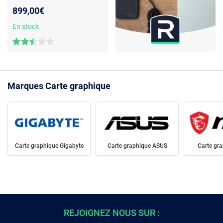
Reconditionné
- Carte
899,00€
Graphique Gamer - PCI
Express 4.0 16x - 20 Go
En stock
GDDR6 - 320 bits
Marques Carte graphique
Carte graphique Gigabyte
Carte graphique ASUS
Carte gr
REJOIGNEZ NOUS SUR :