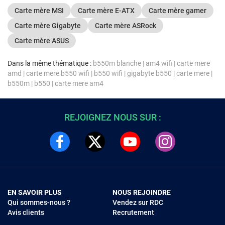
Carte mère MSI
Carte mère E-ATX
Carte mère gamer
Carte mère Gigabyte
Carte mère ASRock
Carte mère ASUS
Dans la même thématique :
b550m blanche
|
am4 wifi
|
carte mere
amd
|
carte mere b550 wifi
|
b550 wifi
|
gigabyte b550
|
carte mere
|
b550m
|
b550
|
carte mere am4
REJOIGNEZ NOUS SUR :
EN SAVOIR PLUS
NOUS REJOINDRE
Qui sommes-nous ?
Vendez sur RDC
Avis clients
Recrutement