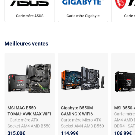
Carte mère ASUS
Carte mère Gigabyte
Carte 
Meilleures ventes
MSI MAG B550
Gigabyte B550M
MSI B550
TOMAHAWK MAX WIFI
GAMING X WIFI6
-
Carte mère
- Carte mère ATX
Carte mère Micro ATX
AM4 AMD B
Socket AM4 AMD B550
Socket AM4 AMD B550
DDR4 - SAT
- 4x DDR4 - SATA 6Gb/s
- 4 x DDR4 - SATA 6Gb/s
M.2 - USB 3
315,00€
114,99€
106,99€