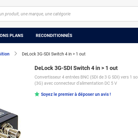
ONS PLANS
RECONDITIONNÉS
ition
DeLock 3G-SDI Switch 4 in > 1 out
DeLock 3G-SDI Switch 4 in > 1 out
Convertisseur 4 entrées BNC (SDI de 3 G SDI) vers 1 s
(3G) avec connecteur d'alimentation DC 5 V
Soyez le premier à déposer un avis !