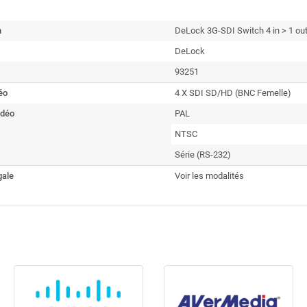
n
DeLock 3G-SDI Switch 4 in > 1 ou
DeLock
93251
éo
4 X
SDI SD/HD (BNC Femelle)
idéo
PAL
NTSC
Série (RS-232)
gale
Voir les modalités