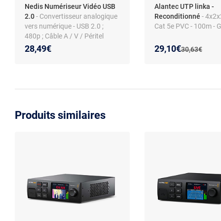
Nedis Numériseur Vidéo USB
Alantec UTP linka -
2.0
- Convertisseur analogique
Reconditionné
- 4x2
vers numérique - USB 2.0 ;
Cat 5e PVC - 100m - G
480p ; Câble A / V / Péritel
Nouveau prix :
Réduction de :
28,49€
29,10€
Ancien prix :
30,63€
Produits similaires