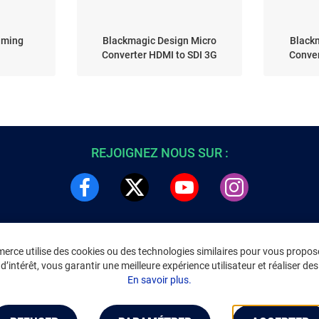
aming
Blackmagic Design Micro
Black
Converter HDMI to SDI 3G
Conver
REJOIGNEZ NOUS SUR :
rce utilise des cookies ou des technologies similaires pour vous propose
DRE
INFORMATIONS LÉGALES
’intérêt, vous garantir une meilleure expérience utilisateur et réaliser des 
C
Environnement
En savoir plus.
CGV
/
CGU Marketplace
Données personnelles
/
Cookies
Gérer mes cookies