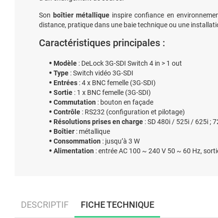
Son
boîtier métallique
inspire confiance en environnement 
distance, pratique dans une baie technique ou une installat
Caractéristiques principales :
Modèle
: DeLock 3G-SDI Switch 4 in > 1 out
Type
: Switch vidéo 3G-SDI
Entrées
: 4 x BNC femelle (3G-SDI)
Sortie
: 1 x BNC femelle (3G-SDI)
Commutation
: bouton en façade
Contrôle
: RS232 (configuration et pilotage)
Résolutions prises en charge
: SD 480i / 525i / 625i ; 
Boîtier
: métallique
Consommation
: jusqu’à 3 W
Alimentation
: entrée AC 100 ~ 240 V 50 ~ 60 Hz, sortie
DESCRIPTIF
FICHE TECHNIQUE