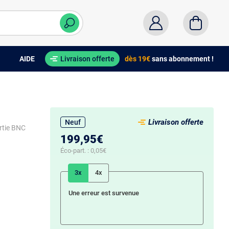
AIDE
Livraison offerte
dès 19€
sans abonnement !
Livraison offerte
Neuf
ortie BNC
199,95€
Éco-part. :
0,05€
3x
4x
Une erreur est survenue