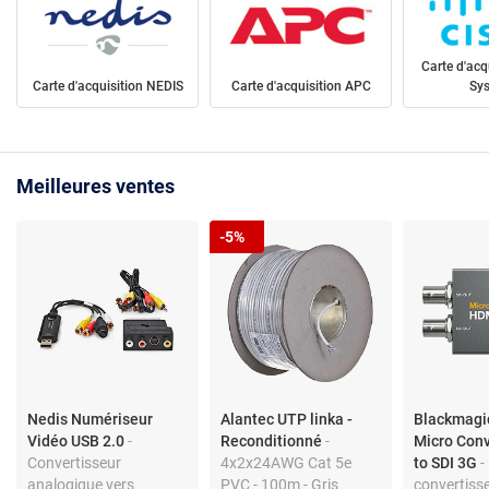
Carte d'acq
Carte d'acquisition NEDIS
Carte d'acquisition APC
Sy
Meilleures ventes
-5%
Nedis Numériseur
Alantec UTP linka -
Blackmagi
Vidéo USB 2.0
-
Reconditionné
-
Micro Con
Convertisseur
4x2x24AWG Cat 5e
to SDI 3G
-
analogique vers
PVC - 100m - Gris
convertiss