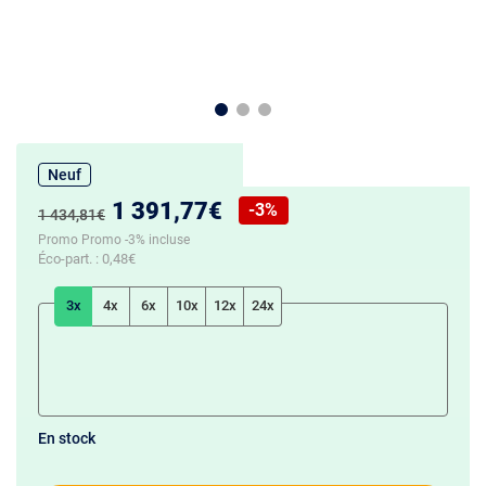
Neuf
Nouveau prix :
1 391,77€
-3%
Ancien prix :
1 434,81€
Réduction de :
Promo Promo -3% incluse
Éco-part. :
0,48€
3x
4x
6x
10x
12x
24x
En stock