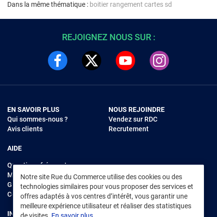
Dans la même thématique :
boitier rangement cartes sd
REJOIGNEZ NOUS SUR :
EN SAVOIR PLUS
NOUS REJOINDRE
Qui sommes-nous ?
Vendez sur RDC
Avis clients
Recrutement
AIDE
Questions fréquentes
Modes de règlements
Notre site Rue du Commerce utilise des cookies ou des
Garantie et retours
technologies similaires pour vous proposer des services et
Contacter Rue du Commerce
offres adaptés à vos centres d’intérêt, vous garantir une
meilleure expérience utilisateur et réaliser des statistiques
INFORMATIONS LÉGALES
RENDEZ-VOUS SUR L'APP
de visites.
En savoir plus.