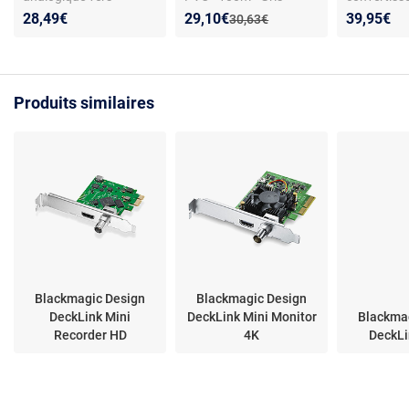
numérique - USB 2.0 ;
SDI 3G
Nouveau prix :
Réduction de :
28,49€
29,10€
39,95€
Ancien prix :
30,63€
480p ; Câble A / V /
Péritel
Produits similaires
Blackmagic Design
Blackmagic Design
DeckLink Mini
DeckLink Mini Monitor
Blackma
Recorder HD
4K
DeckLi