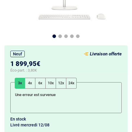
Livraison offerte
Neuf
1 899,95€
Éco-part. :
3,80€
3x
4x
6x
10x
12x
24x
Une erreur est survenue
En stock
Livré mercredi 12/08