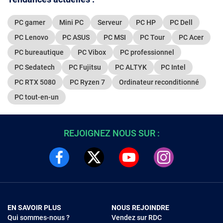
PC gamer
Mini PC
Serveur
PC HP
PC Dell
PC Lenovo
PC ASUS
PC MSI
PC Tour
PC Acer
PC bureautique
PC Vibox
PC professionnel
PC Sedatech
PC Fujitsu
PC ALTYK
PC Intel
PC RTX 5080
PC Ryzen 7
Ordinateur reconditionné
PC tout-en-un
REJOIGNEZ NOUS SUR :
EN SAVOIR PLUS
NOUS REJOINDRE
Qui sommes-nous ?
Vendez sur RDC