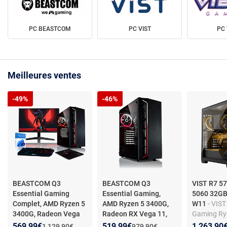
PC BEASTCOM
PC VIST
PC 
Meilleures ventes
-49%
-46%
BEASTCOM Q3
BEASTCOM Q3
VIST R7 5
Essential Gaming
Essential Gaming,
5060 32GB
Complet, AMD Ryzen 5
AMD Ryzen 5 3400G,
W11
- VIST
3400G, Radeon Vega
Radeon RX Vega 11,
Gaming Ry
11, 16Go RAM, 512Go
-
16Go RAM, 1To
- PC
- RAM 32Go
Nouveau prix :
Réduction de :
Nouveau prix :
Réduction de :
569,99€
519,99€
1 263,90
Ancien prix :
Ancien prix :
1 129,90€
979,90€