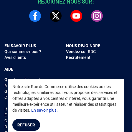
REJOIGNEZ NOUS SUR :
EN SAVOIR PLUS
NOUS REJOINDRE
Qui sommes-nous ?
Vendez sur RDC
Avis clients
Recrutement
AIDE
Questions fréquentes
Modes de règlements
Notre site Rue du Commerce utilise des cookies ou des
Garantie et retours
technologies similaires pour vous proposer des services et
Contacter Rue du Commerce
offres adaptés à vos centres d’intérêt, vous garantir une
meilleure expérience utilisateur et réaliser des statistiques
INFORMATIONS LÉGALES
RENDEZ-VOUS SUR L'APP
de visites.
En savoir plus.
Environnement
CGV
/
CGU Marketplace
REFUSER
Données personnelles
/