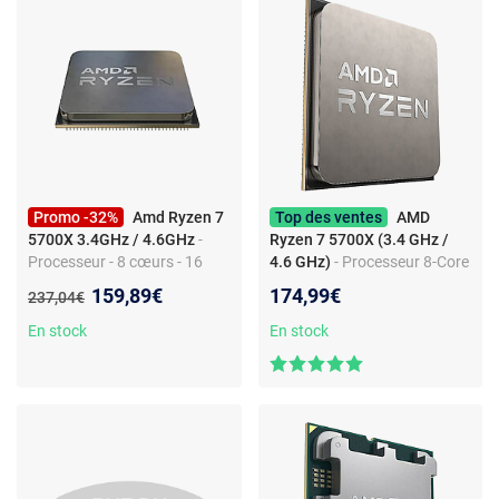
ans)
Promo -32%
Amd Ryzen 7
Top des ventes
AMD
5700X 3.4GHz / 4.6GHz
-
Ryzen 7 5700X (3.4 GHz /
Processeur - 8 cœurs - 16
4.6 GHz)
- Processeur 8-Core
threads - Socket AM4 - Zen 3
16-Threads socket AM4
Nouveau prix :
159,89€
174,99€
Ancien prix :
237,04€
- TDP 65W
GameCache 36 Mo 7 nm TDP
65W (version tray sans
En stock
En stock
ventilateur - garantie
constructeur 3 ans)