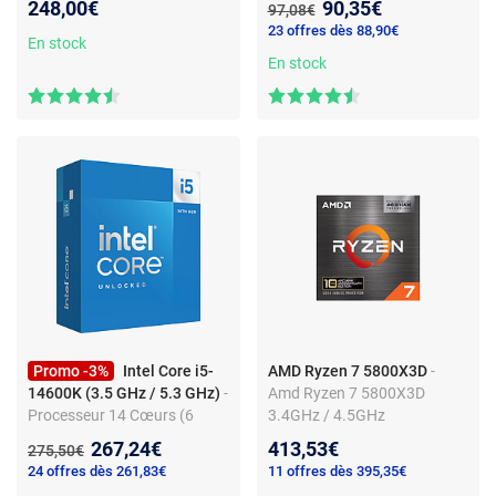
Nouveau prix :
248,00€
90,35€
Ancien prix :
97,08€
36 Mo - 7 nm - TDP 105W
Cache 19 Mo - 7 nm - TDP
23 offres dès 88,90€
(version boîte sans
65W avec système de
En stock
ventilateur - garantie
refroidissement (version
En stock
constructeur 3 ans)
boîte)
Promo -3%
Intel Core i5-
AMD Ryzen 7 5800X3D
-
14600K (3.5 GHz / 5.3 GHz)
-
Amd Ryzen 7 5800X3D
Processeur 14 Cœurs (6
3.4GHz / 4.5GHz
Cœurs Performant + 8
Nouveau prix :
267,24€
413,53€
Ancien prix :
275,50€
Cœurs Efficient) 20 Threads -
24 offres dès 261,83€
11 offres dès 395,35€
Socket 1700 - Cache L3 24