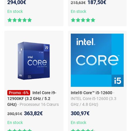
Nouveau prix :
294,00€
187,50€
Ancien prix :
215,63€
500 Series Chipset
En stock
En stock
Promo -6%
Intel Core i9-
Intel® Core™ i5-12600
-
12900KF (3.2 GHz / 5.2
INTEL Core i5-12600 (3.3
GHz)
- Processeur 16 Cœurs
GHz / 4.8 GHz)
(8 Cœurs-Performant + 8
Nouveau prix :
363,82€
300,97€
Ancien prix :
390,91€
Cœurs-Efficient) 24 Threads -
Socket 1700 - Cache L3 30
En stock
En stock
Mo - 0.010 micron (version