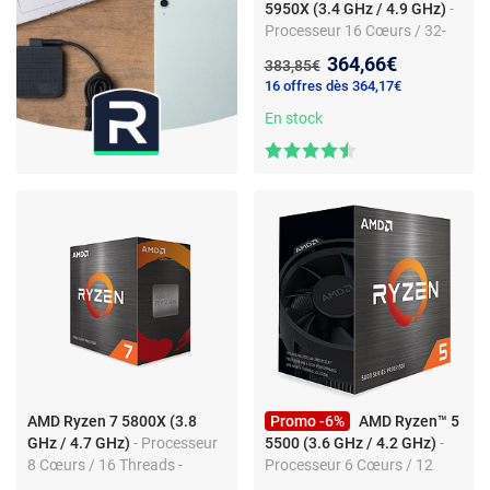
5950X (3.4 GHz / 4.9 GHz)
-
Processeur 16 Cœurs / 32-
Threads - Socket AM4 -
Nouveau prix :
364,66€
Ancien prix :
383,85€
Game Cache 72 Mo - 7 nm -
16 offres dès 364,17€
TDP 105W (version boîte
sans ventilateur - garantie
En stock
constructeur 3 ans)
AMD Ryzen 7 5800X (3.8
Promo -6%
AMD Ryzen™ 5
GHz / 4.7 GHz)
- Processeur
5500 (3.6 GHz / 4.2 GHz)
-
8 Cœurs / 16 Threads -
Processeur 6 Cœurs / 12
Socket AM4 - Game Cache
Threads - Socket AM4 -