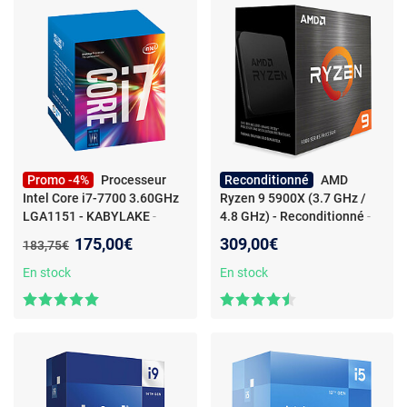
Promo -4%
Processeur
Reconditionné
AMD
Intel Core i7-7700 3.60GHz
Ryzen 9 5900X (3.7 GHz /
LGA1151 - KABYLAKE
-
4.8 GHz) - Reconditionné
-
Processeur Intel Core i7-
Processeur 12 Cœurs / 24
Nouveau prix :
175,00€
309,00€
Ancien prix :
183,75€
7700 3.60GHz LGA1151 -
Threads - Socket AM4 -
KABYLAKE
Game Cache 70 Mo - 7 nm -
En stock
En stock
TDP 105W (version boîte
sans ventilateur - garantie
constructeur 3 ans)