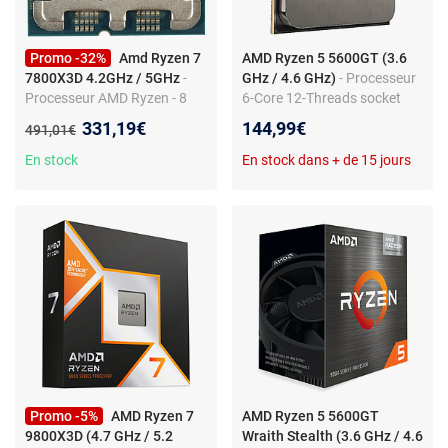
Promo -32%
Amd Ryzen 7
AMD Ryzen 5 5600GT (3.6
7800X3D 4.2GHz / 5GHz
-
GHz / 4.6 GHz)
- Processeur
Processeur AMD Ryzen - 8
6-Core 12-Threads socket
cœurs - 16 threads - Socket
AM4 Cache L3 16 Mo
Nouveau prix :
331,19€
144,99€
Ancien prix :
491,01€
AM5 - Zen 4 - DDR5
Radeon Vega Graphics 7 7
nm TDP 65W sans système
En stock
En stock dans + de 15 jours
de refroidissement (version
tray - garantie constructeur 3
ans)
Promo -5%
AMD Ryzen 7
AMD Ryzen 5 5600GT
9800X3D (4.7 GHz / 5.2
Wraith Stealth (3.6 GHz / 4.6