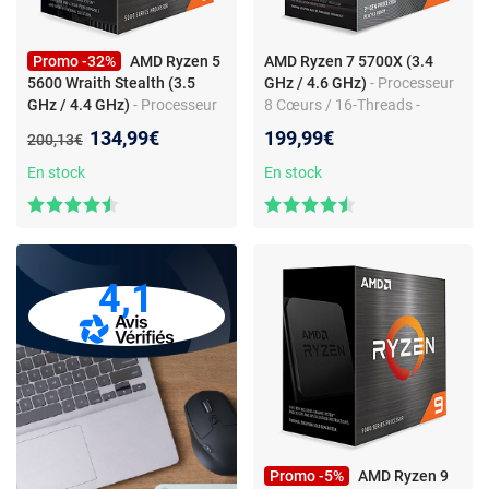
Promo -32%
AMD Ryzen 5
AMD Ryzen 7 5700X (3.4
5600 Wraith Stealth (3.5
GHz / 4.6 GHz)
- Processeur
GHz / 4.4 GHz)
- Processeur
8 Cœurs / 16-Threads -
6 Cœurs / 12-Threads -
Socket AM4 - GameCache 36
Nouveau prix :
134,99€
199,99€
Ancien prix :
200,13€
Socket AM4 - Game Cache
Mo - 7 nm - TDP 65W (version
35 Mo - 7 nm - TDP 65W avec
boîte sans ventilateur -
En stock
En stock
système de refroidissement
garantie constructeur 3 ans)
(version boîte - garantie
constructeur 3 ans)
4,1
Promo -5%
AMD Ryzen 9