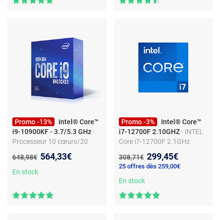
boîte sans ventilateur -
garantie Intel 3 ans)
Promo -13%
Intel® Core™
Promo -3%
Intel® Core™
i9-10900KF - 3.7/5.3 GHz
-
i7-12700F 2.10GHZ
- INTEL
Processeur 10 cœurs/20
Core i7-12700F 2.1GHz
threads - Socket INTEL LGA
LGA1700 Box Core i7-
Nouveau prix :
Nouveau prix :
564,33€
299,45€
Ancien prix :
Ancien prix :
648,98€
308,71€
1200 - 125 W - Cache 20 Mo
12700F 2.1GHz LGA1700
25 offres dès 259,00€
25M Cache Boxed CPU
En stock
En stock