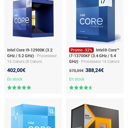
Intel Core i9-12900K (3.2
Promo -32%
Intel® Core™
GHz / 5.2 GHz)
- Processeur
i7-13700KF (3.4 GHz / 5.4
16 Cœurs (8 Cœurs
GHz)
- Processeur 16 Cœurs
Performant + 8 Cœurs
(8 Cœurs Performant + 8
Nouveau prix :
402,00€
388,24€
Ancien prix :
575,59€
Efficient) 24 Threads - Socket
Cœurs Efficient) 24 Threads -
1700 - Cache L3 30 Mo - Intel
Socket 1700 - Cache L2 24
En stock
En stock
UHD Graphics 770 - 0.010
Mo - Cache L3 30 Mo - Sans
micron (version boîte sans
Processeur Graphique
ventilateur - garantie Intel 3
(Version Boîte Sans
ans)
Ventilateur)