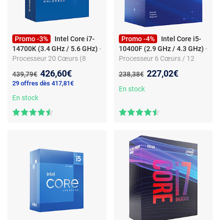
Promo -3%
Intel Core i7-
Promo -4%
Intel Core i5-
14700K (3.4 GHz / 5.6 GHz)
-
10400F (2.9 GHz / 4.3 GHz)
-
Processeur 20 Cœurs (8
Processeur 6 Cœurs / 12
Cœurs Performant + 12
Threads - Socket 1200 -
Nouveau prix :
Nouveau prix :
426,60€
227,02€
Ancien prix :
Ancien prix :
439,79€
238,38€
Cœurs Efficient) 28 Threads -
Cache L3 12 Mo - 0.014
29 offres dès 417,81€
Socket 1700 - Cache L3 33
micron (version boîte -
En stock
Mo - Intel UHD Graphics 770 -
En stock
garantie Intel 3 ans)
0.010 micron (version boîte
sans ventilateur - garantie
Intel 3 ans)