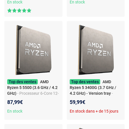
Mo - Intel UHD Graphics 770 -
En stock
En stock
0.010 micron (version boîte
sans ventilateur - garantie
Intel 3 ans)
Top des ventes
AMD
Top des ventes
AMD
Ryzen 5 5500 (3.6 GHz / 4.2
Ryzen 5 3400G (3.7 GHz /
GHz)
- Processeur 6-Core 12-
4.2 GHz) - Version tray
-
Threads socket AM4
Processeur Quad-Core 8-
87,99€
59,99€
GameCache 19 Mo 7 nm TDP
Threads socket AM4 Cache
65W (version tray sans
L3 4 Mo Radeon Vega
En stock
En stock dans + de 15 jours
ventilateur - garantie
Graphics 11 12 nm TDP 65W
constructeur 3 ans)
(version tray sans ventilateur
- garantie constructeur 3