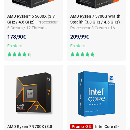
AMD Ryzen™ 5 5600X (3.7
AMD Ryzen 7 5700G Wraith
GHz / 4.6 GHz)
- Processeur
Stealth (3.8 GHz / 4.6 GHz)
-
6 Cœurs / 12 Threads -
Processeur 8 Cœurs / 16
Socket AM4 - Game Cache
Threads - Socket AM4 -
178,90€
209,99€
35 Mo - 7 nm - TDP 65W -
Cache L3 16 Mo - Radeon
avec système de
Vega Graphics 8 - 7 nm - TDP
En stock
En stock
refroidissement (version
65W avec système de
boîte - garantie constructeur
refroidissement (version
3 ans)
boîte - garantie constructeur
3 ans)
AMD Ryzen 7 9700X (3.8
Promo -3%
Intel Core i5-