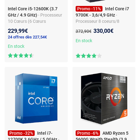
Intel Core i5-12600K (3.7
Promo -11%
Intel Core i7
GHz / 4.9 GHz)
- Processeur
9700K - 3,6/4,9 GHz
-
10 Cœurs (6 Cœurs
Processeur 8 coeurs/8
Performant + 4 Cœurs
threads - Socket Intel 1151 -
Nouveau prix :
229,99€
330,00€
Ancien prix :
372,90€
Efficient) 16 Threads - Socket
95 W - UHD Graphics 630
24 offres dès 227,54€
1700 - Cache L3 20 Mo - Intel
En stock
UHD Graphics 770 - 0.010
En stock
micron (version boîte sans
ventilateur - garantie Intel 3
ans)
Promo -32%
Intel i7-
Promo -6%
AMD Ryzen 5
12700K 3.6GHz / 5.0GHz
-
5600G Wraith Stealth (3.9