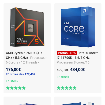
AMD Ryzen 5 7600X (4.7
Promo -13%
Intel® Core™
GHz / 5.3 GHz)
- Processeur
i7-11700K - 3,6/5 GHz
-
6 Cœurs / 12 Threads -
Processeur 8 cores/16
Socket AM5 - Game Cache
threads - Socket LGA 1200 -
Nouveau prix :
176,00€
434,00€
Ancien prix :
499,10€
38 Mo - 5 nm - TDP 105W
500 Series Chipset - UHD
26 offres dès 172,40€
(version boîte sans
Graphics 750
En stock
ventilateur - garantie
En stock
constructeur 3 ans)