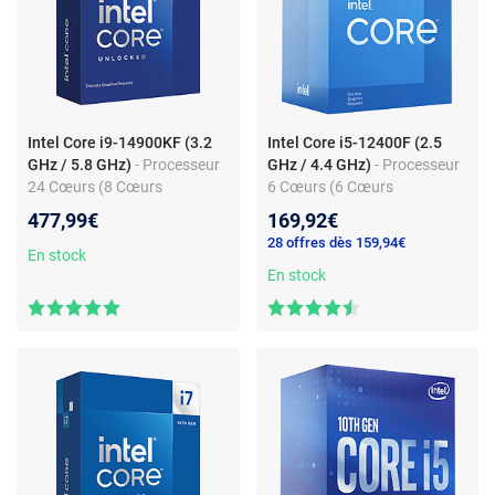
Intel Core i9-14900KF (3.2
Intel Core i5-12400F (2.5
GHz / 5.8 GHz)
- Processeur
GHz / 4.4 GHz)
- Processeur
24 Cœurs (8 Cœurs
6 Cœurs (6 Cœurs
Performant + 16 Cœurs
Performant) 12 Threads -
477,99€
169,92€
Efficient) 32 Threads - Socket
Socket 1700 - Cache L3 18
28 offres dès 159,94€
1700 - Cache L3 36 Mo -
Mo - 0.010 micron (version
En stock
0.010 micron (version boîte
boîte avec ventilateur -
En stock
sans ventilateur - garantie
garantie Intel 3 ans)
Intel 3 ans)