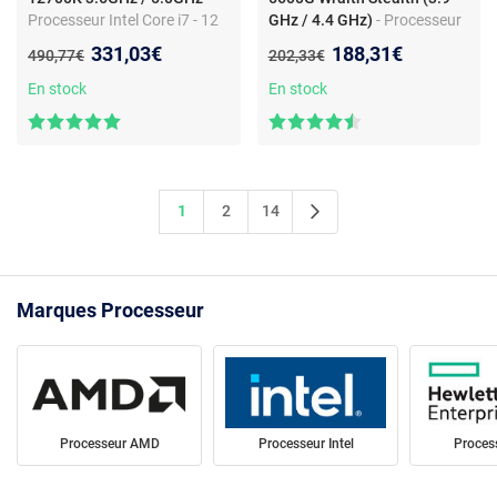
Processeur Intel Core i7 - 12
GHz / 4.4 GHz)
- Processeur
cœurs - 20 threads - LGA
6 Cœurs / 12 Threads -
Nouveau prix :
Nouveau prix :
331,03€
188,31€
Ancien prix :
Ancien prix :
490,77€
202,33€
1700 - UHD 770 -
Socket AM4 - Cache L3 16
DDR4/DDR5 - 125W
Mo - Radeon Vega Graphics
En stock
En stock
7 - 7 nm - TDP 65W avec
système de refroidissement
(version boîte - garantie
constructeur 3 ans)
1
2
14
Marques Processeur
Processeur AMD
Processeur Intel
Proces