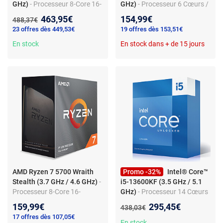
GHz)
- Processeur 8-Core 16-
GHz)
- Processeur 6 Cœurs /
Threads socket AM5 AMD 3D
12 Threads - Socket AM4 -
Nouveau prix :
463,95€
154,99€
Ancien prix :
488,37€
V-Cache 104 Mo 4 nm TDP
Cache L3 16 Mo - Radeon
23 offres dès 449,53€
19 offres dès 153,51€
120W (version boîte sans
Vega Graphics 7 - 7 nm - TDP
ventilateur - garantie
En stock
65W avec système de
En stock dans + de 15 jours
constructeur 3 ans)
refroidissement inclus
(version boîte - garantie
constructeur 3 ans)
AMD Ryzen 7 5700 Wraith
Promo -32%
Intel® Core™
Stealth (3.7 GHz / 4.6 GHz)
-
i5-13600KF (3.5 GHz / 5.1
Processeur 8-Core 16-
GHz)
- Processeur 14 Cœurs
Threads socket AM4 Cache
( 6 Cœurs Performant + 8
Nouveau prix :
159,99€
295,45€
Ancien prix :
438,03€
20 Mo 7 nm TDP 65W avec
Cœurs Efficient) 20 Threads -
17 offres dès 107,05€
système de refroidissement
Socket 1700 - Cache L3 24
En stock