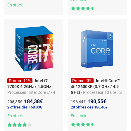
(version boîte - garantie
En stock
Mo + Cache L2 20 Mo - Sans
constructeur 3 ans)
Processeur Graphique -
(Version Boîte Sans
Ventilateur)
Promo -11%
Intel i7-
Promo -3%
Intel® Core™
7700K 4.2GHz / 4.5GHz
-
i5-12600KF (3.7 GHz / 4.9
Processeur Intel Core i7 - 4
GHz)
- Processeur 10 Cœurs
coeurs - 8 threads - 4.2/4.5
(6 Cœurs Performant + 4
Nouveau prix :
Nouveau prix :
184,38€
190,55€
Ancien prix :
Ancien prix :
208,35€
196,44€
GHz - Socket 1151 - 91W -
Cœurs Efficient) 16 Threads -
2 offres dès 168,00€
28 offres dès 186,46€
Intel HD 630
Socket 1700 - Cache L3 20
En stock
Mo - 0.010 micron (version
En stock
boîte sans ventilateur -
garantie Intel 3 ans)