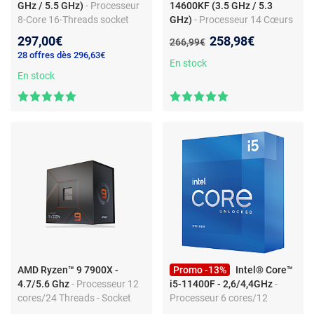
GHz / 5.5 GHz)
- Processeur
14600KF (3.5 GHz / 5.3
8-Core 16-Threads socket
GHz)
- Processeur 14 Cœurs
AM5 GameCache 40 Mo 4
(6 Cœurs Performant + 8
Nouveau prix :
297,00€
258,98€
Ancien prix :
266,99€
nm TDP 65W (version boîte
Cœurs Efficient) 20 Threads -
28 offres dès 296,63€
sans ventilateur - garantie
Socket 1700 - Cache L3 24
En stock
constructeur 3 ans)
En stock
Mo - 0.010 micron (version
boîte sans ventilateur -
garantie Intel 3 ans)
AMD Ryzen™ 9 7900X -
Promo -13%
Intel® Core™
4.7/5.6 Ghz
- Processeur 12
i5-11400F - 2,6/4,4GHz
-
cores/24 Threads - Socket
Processeur 6 cores/12
AMD AM5 - TDP 170 W
threads - Socket LGA 1200 -