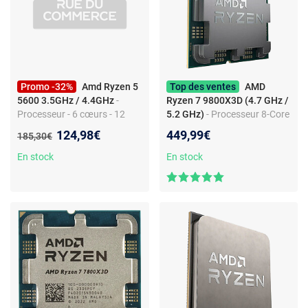
Promo -32%
Amd Ryzen 5
Top des ventes
AMD
5600 3.5GHz / 4.4GHz
-
Ryzen 7 9800X3D (4.7 GHz /
Processeur - 6 cœurs - 12
5.2 GHz)
- Processeur 8-Core
threads - 7 nm - socket AM4 -
16-Threads socket AM5 AMD
Nouveau prix :
124,98€
449,99€
Ancien prix :
185,30€
DDR4
3D V-Cache 104 Mo 4 nm
TDP 120W (version tray sans
En stock
En stock
ventilateur - garantie
constructeur 3 ans)