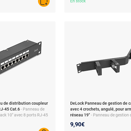
En stock
AJOUTER AU PANIER
 de distribution coupleur
DeLock Panneau de gestion de c
RJ-45 Cat.6
- Panneau de
avec 4 crochets, angulé, pour ar
ack 10" avec 8 ports RJ-45
réseau 19"
- Panneau de gestion 
1U avec 4 crochets, angulé, pour 
9,90€
réseau 19"