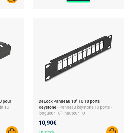
U pour
DeLock Panneau 10" 1U 10 ports
in 1U
Keystone
- Panneau keystone 10 ports -
longueur 10'' - hauteur 1U
10,90€
En stock