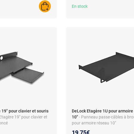
En stock
AJOUTER AU PANIER
19" pour clavier et souris
DeLock Etagère 1U pour armoire
 Etagère 19" pour clavier et
10"
- Panneau passe-câbles à bro
foncé
pour armoire réseau 10"
19,75€