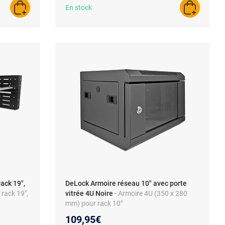
En stock
AJOUTER AU PANIER
AJOUTER A
ack 19",
DeLock Armoire réseau 10" avec porte
 rack 19",
vitrée 4U Noire
- Armoire 4U (350 x 280
mm) pour rack 10"
109,95€