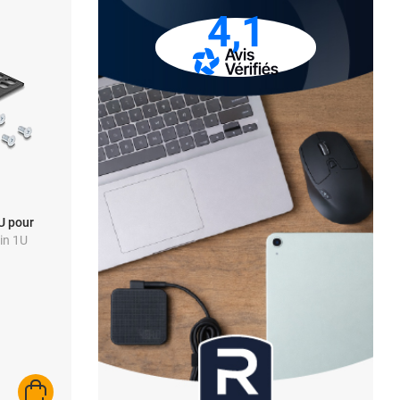
4,1
U pour
in 1U
AJOUTER AU PANIER