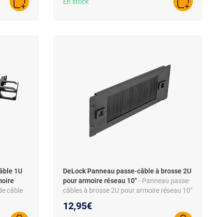
En stock
AJOUTER AU PANIER
AJOUTER A
âble 1U
DeLock Panneau passe-câble à brosse 2U
moire
pour armoire réseau 10"
- Panneau passe-
de câble
câbles à brosse 2U pour armoire réseau 10"
armoire
12,95€