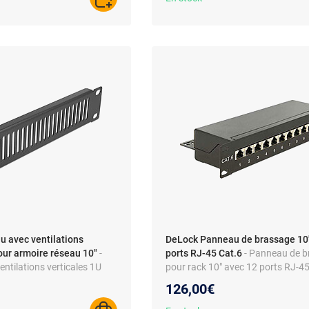
AJOUTER AU PANIER
 avec ventilations
DeLock Panneau de brassage 10
our armoire réseau 10"
-
ports RJ-45 Cat.6
- Panneau de 
ntilations verticales 1U
pour rack 10" avec 12 ports RJ-4
seau 10"
Catégorie 6
126,00€