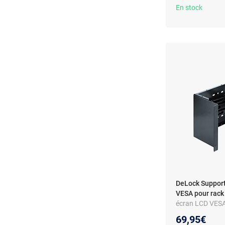
En stock
DeLock Support 
VESA pour rack
écran LCD VESA
69,95€