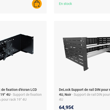
En stock
AJOUTER AU PANIER
de fixation d'écran LCD
DeLock Support de rail DIN pour r
 19" 4U
- Support de fixation
4U, Noir
- Support de rail DIN pour
 pour rack 19" 4U
4U
64,95€