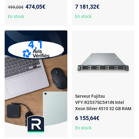
polyvalent - Intel processeur -
Nouveau prix :
474,05€
7 181,32€
Ancien prix :
499,00€
Baies extensibles - RAID -
Gestion à distance
En stock
En stock
4,1
Serveur Fujitsu
VFY:R2537SC541IN Intel
Xeon Silver 4510 32 GB RAM
6 155,64€
En stock