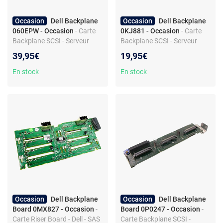
Occasion
Dell Backplane
Occasion
Dell Backplane
060EPW - Occasion
- Carte
0KJ881 - Occasion
- Carte
Backplane SCSI - Serveur
Backplane SCSI - Serveur
PowerEdge 4600 - 2+8 SCSI
PowerEdge 2850 - 6x SCSI
39,95€
19,95€
En stock
En stock
Occasion
Dell Backplane
Occasion
Dell Backplane
Board 0MX827 - Occasion
-
Board 0P0247 - Occasion
-
Carte Riser Board - Dell - SAS
Carte Backplane SCSI -