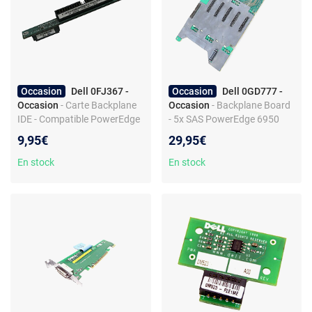
Occasion
Dell 0FJ367 -
Occasion
Dell 0GD777 -
Occasion
- Carte Backplane
Occasion
- Backplane Board
IDE - Compatible PowerEdge
- 5x SAS PowerEdge 6950
750/850/860 - Interface IDE -
9,95€
29,95€
Second main
En stock
En stock