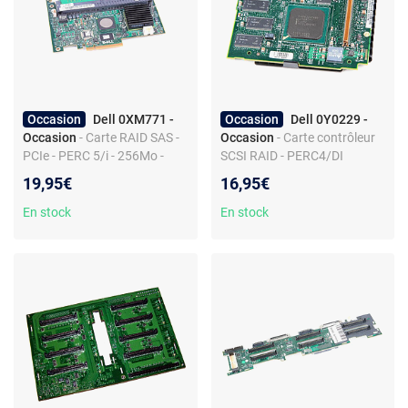
Occasion
Dell 0XM771 -
Occasion
Dell 0Y0229 -
Occasion
- Carte RAID SAS -
Occasion
- Carte contrôleur
PCIe - PERC 5/i - 256Mo -
SCSI RAID - PERC4/DI
Produit de seconde main
19,95€
16,95€
En stock
En stock