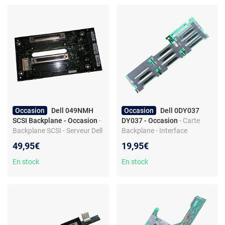
Occasion
Dell 049NMH
Occasion
Dell 0DY037
SCSI Backplane - Occasion
-
DY037 - Occasion
- Carte
Backplane SCSI - Serveur Dell
Backplane - Interface
PowerEdge 4400
SAS/SATA - 8x SAS - 1x SATA
49,95€
19,95€
- Pour Dell PowerEdge 2950
En stock
En stock