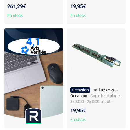
Ethernet - Faible
contrôleur RAID - SATA/SAS -
261,29€
19,95€
encombrement
PCIe - Hot-Swap - Produit
seconde main testé
En stock
En stock
4,1
Occasion
Dell 027YRD -
Occasion
- Carte backplane -
3x SCSI - 2x SCSI input -
PowerEdge 1550
19,95€
En stock