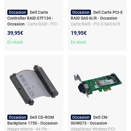
Occasion
Dell Carte
Occasion
Dell Carte PCI-E
Controller RAID 07F134 -
RAID SAS 6i/R - Occasion
-
Occasion
- Carte RAID - PCI -
Carte RAID - PCI-E SAS 6i/R -
128MB 2-Channel - Produit
PowerEdge serveur
39,95€
19,95€
de seconde main
En stock
En stock
Occasion
Dell CD-ROM
Occasion
Dell CN-
Backplane 1750 - Occasion
-
0GW073 - Occasion
-
Nappe interne - 44-Pin -
Adaptateur Wireless PCI-