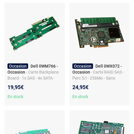
Occasion
Dell 0WM766 -
Occasion
Dell 0WX072 -
Occasion
- Carte Backplane
Occasion
- Carte RAID SAS -
Board - 1x SAS - 4x SATA -
Perc 5/i - 256Mo - Sans
PowerEdge 2950
équerre
19,95€
24,95€
En stock
En stock