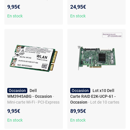
802.11b/g - Produit de
PowerEdge
9,95€
24,95€
seconde main
En stock
En stock
Occasion
Dell
Occasion
Lot x10 Dell
WM3945ABG - Occasion
-
Carte RAID E2K-UCP-61 -
Mini-carte Wi-Fi - PCI-Express
Occasion
- Lot de 10 cartes
- Norme 802.11a/b - Pour PC
RAID - SATA/SAS - PCI
9,95€
89,95€
portables Dell
Express - PowerEdge serveur
En stock
En stock