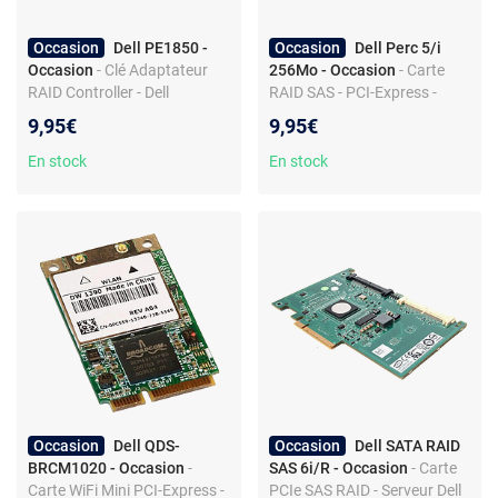
Occasion
Dell PE1850 -
Occasion
Dell Perc 5/i
Occasion
- Clé Adaptateur
256Mo - Occasion
- Carte
RAID Controller - Dell
RAID SAS - PCI-Express -
PowerEdge 1850/2850
256Mo - DELL
9,95€
9,95€
En stock
En stock
Occasion
Dell QDS-
Occasion
Dell SATA RAID
BRCM1020 - Occasion
-
SAS 6i/R - Occasion
- Carte
Carte WiFi Mini PCI-Express -
PCIe SAS RAID - Serveur Dell