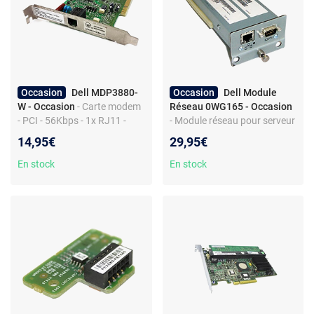
Occasion
Dell MDP3880-
Occasion
Dell Module
W - Occasion
- Carte modem
Réseau 0WG165 - Occasion
- PCI - 56Kbps - 1x RJ11 -
- Module réseau pour serveur
Produit de seconde main
- 1x RJ-45 - PowerVault 132T
14,95€
29,95€
En stock
En stock