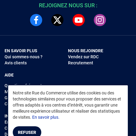
REJOIGNEZ NOUS SUR :
EN SAVOIR PLUS
NOUS REJOINDRE
Qui sommes-nous ?
Vendez sur RDC
Avis clients
Recrutement
AIDE
Questions fréquentes
Modes de règlements
Notre site Rue du Commerce utilise des cookies ou des
Garantie et retours
technologies similaires pour vous proposer des services et
Contacter Rue du Commerce
offres adaptés à vos centres d’intérêt, vous garantir une
meilleure expérience utilisateur et réaliser des statistiques
INFORMATIONS LÉGALES
RENDEZ-VOUS SUR L'APP
de visites.
En savoir plus.
Environnement
CGV
/
CGU Marketplace
REFUSER
Données personnelles
/