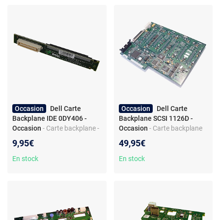
Occasion
Dell Carte
Occasion
Dell Carte
Backplane IDE 0DY406 -
Backplane SCSI 1126D -
Occasion
- Carte backplane -
Occasion
- Carte backplane
2x IDE Ports - Pour serveur
SCSI - 7x Ports SCSI - Serveur
9,95€
49,95€
PowerEdge
PowerEdge 2400
En stock
En stock