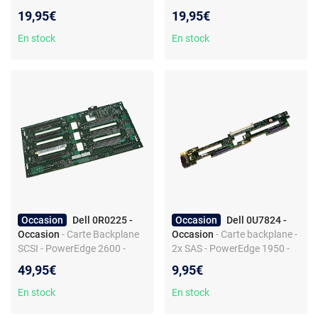
Poweredge 1800 - Interface
PowerEdge 2950
19,95€
19,95€
SCSI 6 ports - Produit de
seconde main
En stock
En stock
Occasion
Dell 0R0225 -
Occasion
Dell 0U7824 -
Occasion
- Carte Backplane
Occasion
- Carte backplane -
SCSI - PowerEdge 2600 -
2x SAS - PowerEdge 1950 -
Interface SCSI - Produit de
Produit de seconde main
49,95€
9,95€
seconde main
En stock
En stock