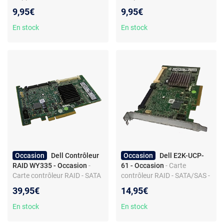
PowerEdge 1750 - 2cm
Express - Genuine Dell -
9,95€
9,95€
Equerre Courte
En stock
En stock
Occasion
Dell Contrôleur
Occasion
Dell E2K-UCP-
RAID WY335 - Occasion
-
61 - Occasion
- Carte
Carte contrôleur RAID - SATA
contrôleur RAID - SATA/SAS -
SAS - PCIe - Hot-Swap -
PCI Express - Produit de
39,95€
14,95€
Produit seconde main
seconde main
En stock
En stock