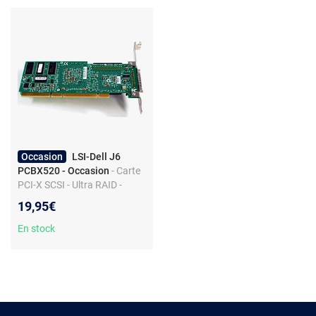
Occasion
LSI-Dell J6
PCBX520 - Occasion
- Carte
PCI-X SCSI - Ultra RAID -
DELL PowerEdge
19,95€
En stock