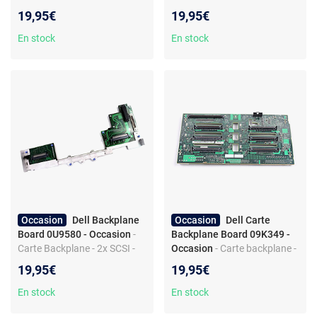
- PowerEdge R710
Serveur PowerEdge - Produit
19,95€
19,95€
seconde main
En stock
En stock
Occasion
Dell Backplane
Occasion
Dell Carte
Board 0U9580 - Occasion
-
Backplane Board 09K349 -
Carte Backplane - 2x SCSI -
Occasion
- Carte backplane -
PowerEdge 1850 - PCI
6x SCSI - 2x SCSI Input -
19,95€
19,95€
PowerEdge 2600
En stock
En stock