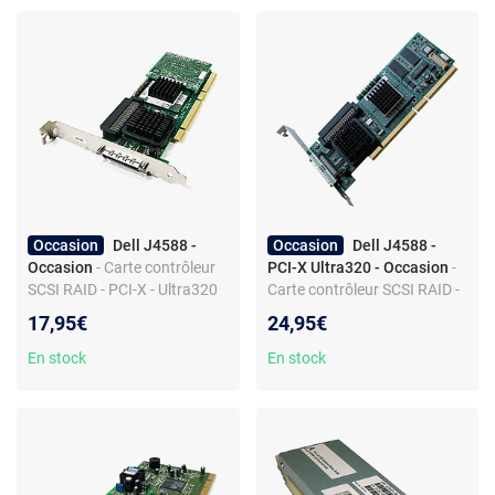
Occasion
Dell J4588 -
Occasion
Dell J4588 -
Occasion
- Carte contrôleur
PCI-X Ultra320 - Occasion
-
SCSI RAID - PCI-X - Ultra320
Carte contrôleur SCSI RAID -
LVD - Produit de seconde
PCI-X - 64Mb SDRAM -
17,95€
24,95€
main
Produit de seconde main
En stock
En stock