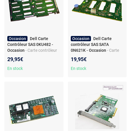
Occasion
Dell Carte
Occasion
Dell Carte
Contrôleur SAS 0KU482 -
contrôleur SAS SATA
Occasion
- Carte contrôleur
0N621K - Occasion
- Carte
SAS - 8x SAS Ports -
contrôleur disques durs - SAS
29,95€
19,95€
PowerEdge 2900
SATA - Pour Serveur
PowerEdge T310
En stock
En stock