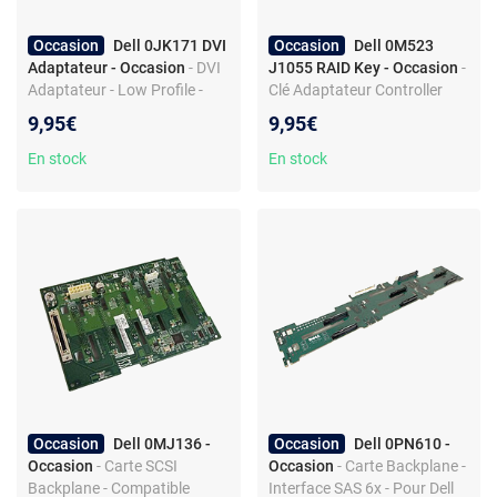
Occasion
Dell 0JK171 DVI
Occasion
Dell 0M523
Adaptateur - Occasion
- DVI
J1055 RAID Key - Occasion
-
Adaptateur - Low Profile -
Clé Adaptateur Controller
Compatible Optiplex
RAID - Produit de seconde
9,95€
9,95€
main
En stock
En stock
Occasion
Dell 0MJ136 -
Occasion
Dell 0PN610 -
Occasion
- Carte SCSI
Occasion
- Carte Backplane -
Backplane - Compatible
Interface SAS 6x - Pour Dell