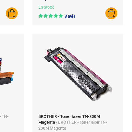
En stock
AJOUTER AU PANIER
AJOUTER A
3 avis
- TN-
BROTHER - Toner laser TN-230M
Magenta
- BROTHER - Toner laser TN-
230M Magenta