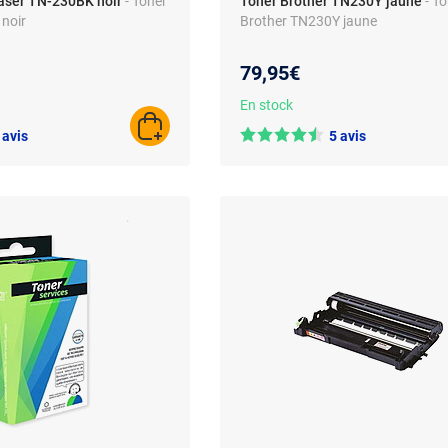
laser TN-230BK noir
- Toner
Toner Brother TN230Y jaune
- T
noir
Brother TN230Y jaune
79,95€
En stock
AJOUTER AU PANIER
 avis
5 avis