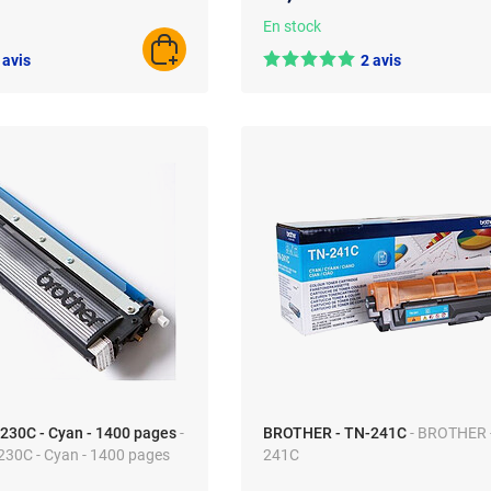
En stock
AJOUTER AU PANIER
 avis
2 avis
30C - Cyan - 1400 pages
-
BROTHER - TN-241C
- BROTHER 
30C - Cyan - 1400 pages
241C