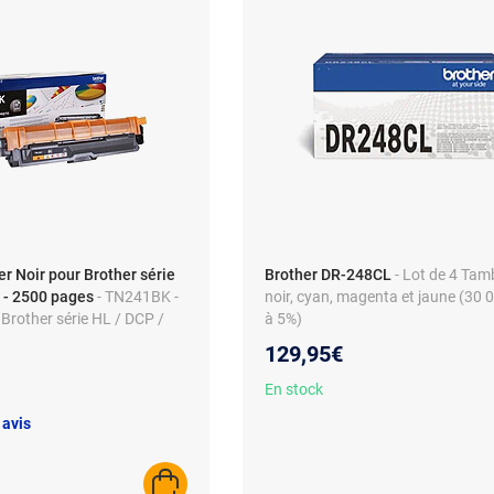
r Noir pour Brother série
Brother DR-248CL
- Lot de 4 Ta
 - 2500 pages
- TN241BK -
noir, cyan, magenta et jaune (30
 Brother série HL / DCP /
à 5%)
es
129,95€
En stock
 avis
AJOUTER AU PANIER