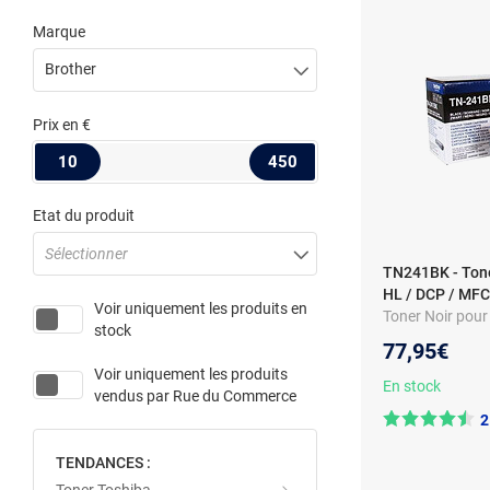
Marque
Brother
Prix
en €
10
450
Etat du produit
Sélectionner
TN241BK - Tone
HL / DCP / MFC
Voir uniquement les produits en
Toner Noir pour
stock
MFC - 2500 pag
77,95€
Voir uniquement les produits
En stock
vendus par
Rue du Commerce
2
TENDANCES :