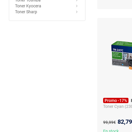
Toner Toshiba
Toner Kyocera
Toner Sharp
Promo -17%
Toner Cyan (23
Nouve
82,7
Ancien prix :
99,99€
En stock