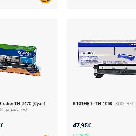
Brother TN-247C (Cyan)
-
BROTHER - TN-1050
- BROTHER 
00 pages à 5%)
au prix :
9€
47,95€
En stock