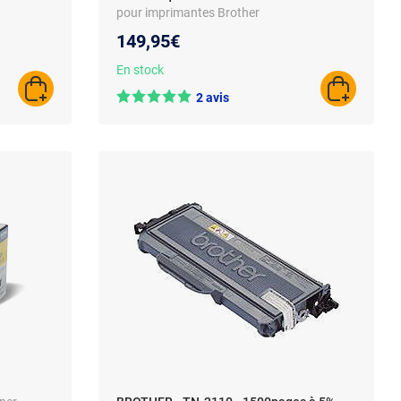
pour imprimantes Brother
149,95€
En stock
AJOUTER AU PANIER
AJOUTER A
2 avis