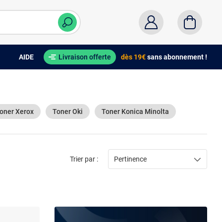
AIDE
Livraison offerte
dès 19€
sans abonnement !
oner Xerox
Toner Oki
Toner Konica Minolta
Trier par :
Pertinence