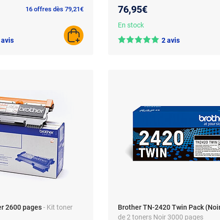
76,95€
16 offres dès 79,21€
En stock
AJOUTER AU PANIER
 avis
2 avis
ner 2600 pages
- Kit toner
Brother TN-2420 Twin Pack (Noi
de 2 toners Noir 3000 pages