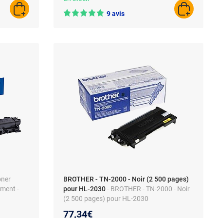
AJOUTER AU PANIER
AJOUTER A
9 avis
oner
BROTHER - TN-2000 - Noir (2 500 pages)
ement -
pour HL-2030
- BROTHER - TN-2000 - Noir
(2 500 pages) pour HL-2030
77,34€