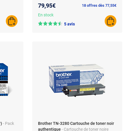
79,95€
18 offres dès 77,55€
En stock
AJOUTER AU PANIER
AJOUTER A
5 avis
r)
- Pack
Brother TN-3280 Cartouche de toner noir
authentique
- Cartouche de toner noire