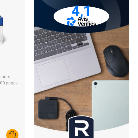
4,1
mbours
 000 pages
AJOUTER AU PANIER