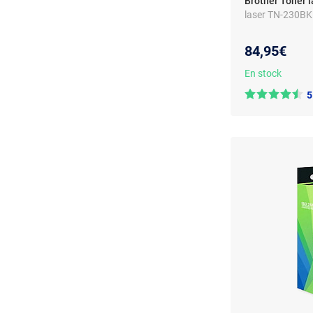
Brother Toner 
laser TN-230BK 
84,95€
En stock
5