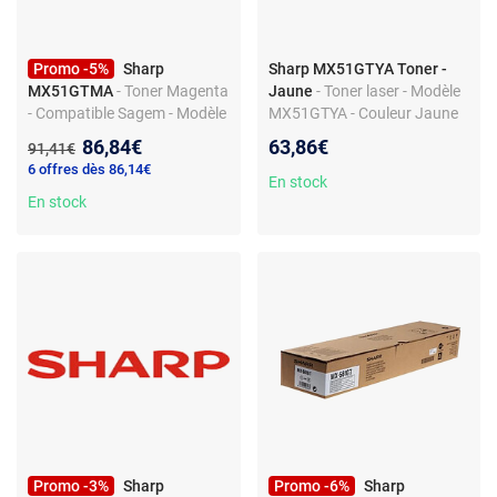
Promo -5%
Sharp
Sharp MX51GTYA Toner -
MX51GTMA
- Toner Magenta
Jaune
- Toner laser - Modèle
- Compatible Sagem - Modèle
MX51GTYA - Couleur Jaune
MX51GTMA
Nouveau prix :
86,84€
63,86€
Ancien prix :
91,41€
6 offres dès 86,14€
En stock
En stock
Promo -3%
Sharp
Promo -6%
Sharp