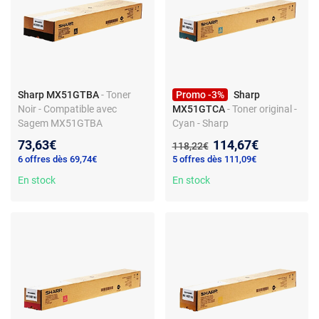
Sharp MX51GTBA
- Toner
Promo -3%
Sharp
Noir - Compatible avec
MX51GTCA
- Toner original -
Sagem MX51GTBA
Cyan - Sharp
Nouveau prix :
73,63€
114,67€
Ancien prix :
118,22€
6 offres dès 69,74€
5 offres dès 111,09€
En stock
En stock