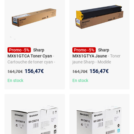
Promo -5%
Sharp
Promo -5%
Sharp
MX61GTCA Toner Cyan
-
MX61GTYA Jaune
- Toner
Cartouche de toner cyan -
jaune Sharp - Modèle
Sharp MX61GTCA
MX61GTYA - Haute qualité
Nouveau prix :
Nouveau prix :
156,47€
156,47€
Ancien prix :
Ancien prix :
164,70€
164,70€
d'impression
En stock
En stock