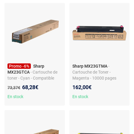
Promo -6%
Sharp
Sharp MX23GTMA
-
MX23GTCA
- Cartouche de
Cartouche de Toner -
toner - Cyan - Compatible
Magenta - 10000 pages
Sharp
Nouveau prix :
68,28€
162,00€
Ancien prix :
73,37€
En stock
En stock