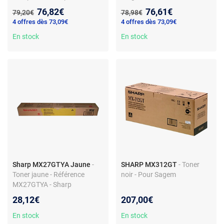
Nouveau prix :
Nouveau prix :
76,82€
76,61€
Ancien prix :
Ancien prix :
79,20€
78,98€
4 offres dès 73,09€
4 offres dès 73,09€
En stock
En stock
Sharp MX27GTYA Jaune
-
SHARP MX312GT
- Toner
Toner jaune - Référence
noir - Pour Sagem
MX27GTYA - Sharp
compatible
28,12€
207,00€
En stock
En stock