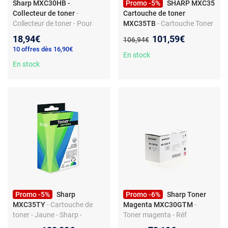
Sharp MXC30HB -
Promo -5%
SHARP MXC35
Collecteur de toner
-
Cartouche de toner
Collecteur de toner - Pour
MXC35TB
- Cartouche Toner
Sharp MXC30 - Noir
Noir - Pour imprimantes
Nouveau prix :
18,94€
101,59€
Ancien prix :
106,94€
SHARP MXC35
10 offres dès 16,90€
En stock
En stock
Promo -5%
Sharp
Promo -6%
Sharp Toner
MXC35TY
- Cartouche de
Magenta MXC30GTM
-
toner - Jaune - Sharp -
Toner magenta - Réf
Modèle MXC35TY - Pour
MXC30GTM - Compatible