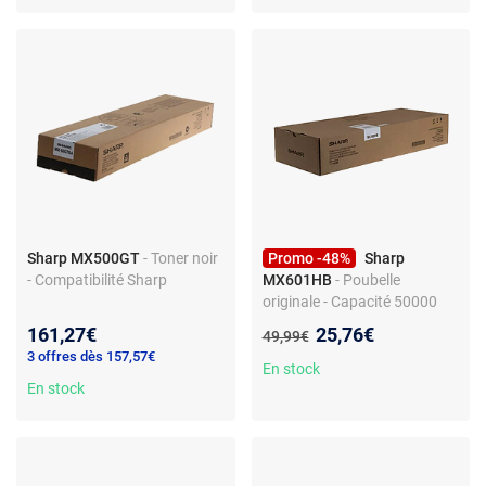
Sharp MX500GT
- Toner noir
Promo -48%
Sharp
- Compatibilité Sharp
MX601HB
- Poubelle
originale - Capacité 50000
pages - Compatible
Nouveau prix :
161,27€
25,76€
Ancien prix :
49,99€
imprimantes Sharp
3 offres dès 157,57€
En stock
En stock