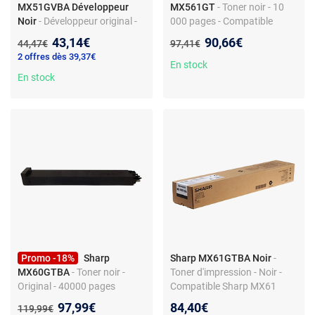
MX51GVBA Développeur
MX561GT
- Toner noir - 10
Noir
- Développeur original -
000 pages - Compatible
Noir - Sharp MX51GVBA
Sharp
Nouveau prix :
Nouveau prix :
43,14€
90,66€
Ancien prix :
Ancien prix :
44,47€
97,41€
2 offres dès 39,37€
En stock
En stock
Promo -18%
Sharp
Sharp MX61GTBA Noir
-
MX60GTBA
- Toner noir -
Toner d'impression - Noir -
Original - 40000 pages
Compatible Sharp MX61
Nouveau prix :
97,99€
84,40€
Ancien prix :
119,99€