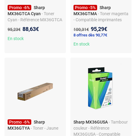
Promo -6%
Sharp
Promo -5%
Sharp
MX36GTCA Cyan
- Toner
MX36GTMA
- Toner magenta
Cyan - Référence MX36GTCA
- Compatible imprimantes
- Sharp
Sharp
Nouveau prix :
Nouveau prix :
88,63€
95,29€
Ancien prix :
Ancien prix :
95,23€
100,31€
8 offres dès 90,77€
En stock
En stock
Promo -6%
Sharp
Sharp MX36GUSA
- Tambour
MX36GTYA
- Toner - Jaune
couleur - Référence
MX36GUSA - Compatible