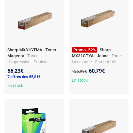
Sharp MX31GTMA - Toner
Promo -52%
Sharp
Magenta
- Toner
MX31GTYA - Jaune
- Toner
d'impression - Couleur
laser jaune - Compatible
magenta - Référence
Sharp MX31GTYA
Nouveau prix :
56,23€
60,79€
Ancien prix :
126,99€
MX31GTMA
7 offres dès 55,81€
En stock
En stock