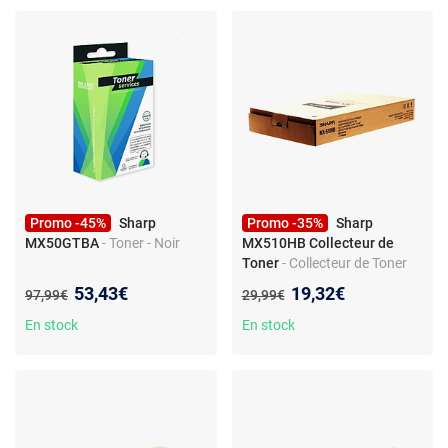
Promo -45%
Sharp
Promo -35%
Sharp
MX50GTBA
- Toner - Noir
MX510HB Collecteur de
Toner
- Collecteur de Toner
Usagé - Sharp MX510HB
Nouveau prix :
Nouveau prix :
53,43€
19,32€
Ancien prix :
Ancien prix :
97,99€
29,99€
En stock
En stock