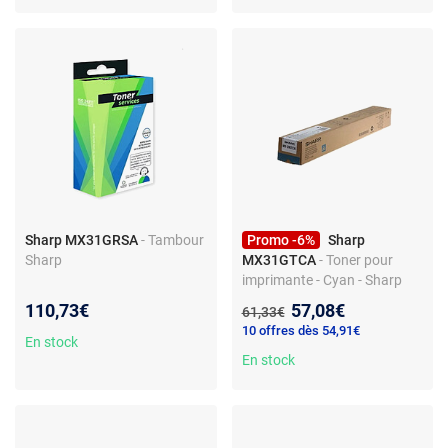
Sharp MX31GRSA
- Tambour
Promo -6%
Sharp
Sharp
MX31GTCA
- Toner pour
imprimante - Cyan - Sharp
MX31GTCA
Nouveau prix :
110,73€
57,08€
Ancien prix :
61,33€
10 offres dès 54,91€
En stock
En stock