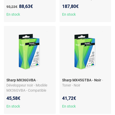
imprimantes Sharp
Nouveau prix :
88,63€
187,80€
Ancien prix :
95,23€
En stock
En stock
Sharp MX36GVBA
-
Sharp MX45GTBA - Noir
-
Développeur noir - Modèle
Toner - Noir
MX36GVBA - Compatible
Sharp
45,58€
41,72€
En stock
En stock