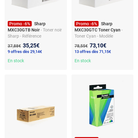
Promo -6%
Sharp
Promo -6%
Sharp
MXC30GTB Noir
- Toner noir
MXC30GTC Toner Cyan
-
Sharp - Référence
Toner Cyan - Modèle
MXC30GTB
MXC30GTC - Sharp
Nouveau prix :
Nouveau prix :
35,25€
73,10€
Ancien prix :
Ancien prix :
37,88€
78,55€
9 offres dès 29,14€
13 offres dès 71,15€
En stock
En stock