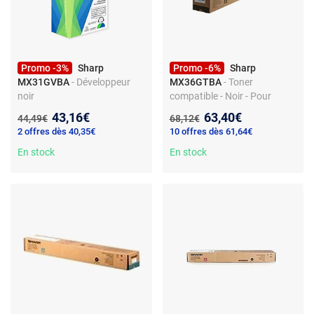
Promo -3%
Sharp
Promo -6%
Sharp
MX31GVBA
- Développeur
MX36GTBA
- Toner
noir
compatible - Noir - Pour
Sharp
Nouveau prix :
Nouveau prix :
43,16€
63,40€
Ancien prix :
Ancien prix :
44,49€
68,12€
2 offres dès 40,35€
10 offres dès 61,64€
En stock
En stock