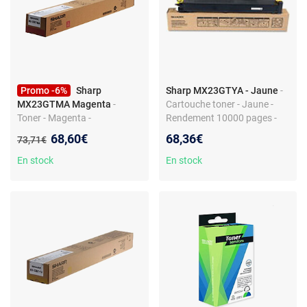
Promo -6%
Sharp
Sharp MX23GTYA - Jaune
-
MX23GTMA Magenta
-
Cartouche toner - Jaune -
Toner - Magenta -
Rendement 10000 pages -
Compatible avec Sharp
Quantité 1 pièce
Nouveau prix :
68,60€
68,36€
Ancien prix :
73,71€
En stock
En stock