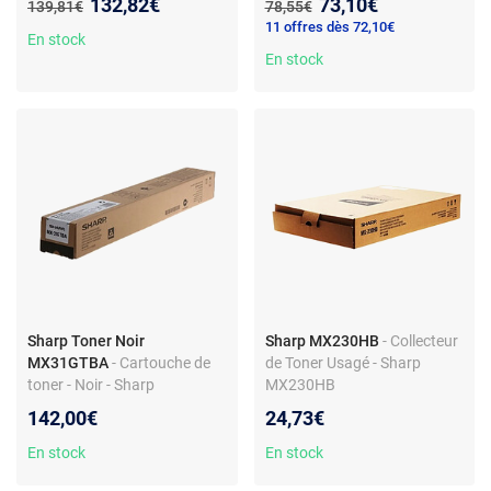
Nouveau prix :
Nouveau prix :
132,82€
73,10€
Ancien prix :
Ancien prix :
139,81€
78,55€
impressions laser
Sharp
11 offres dès 72,10€
En stock
En stock
Sharp Toner Noir
Sharp MX230HB
- Collecteur
MX31GTBA
- Cartouche de
de Toner Usagé - Sharp
toner - Noir - Sharp
MX230HB
MX31GTBA
142,00€
24,73€
En stock
En stock