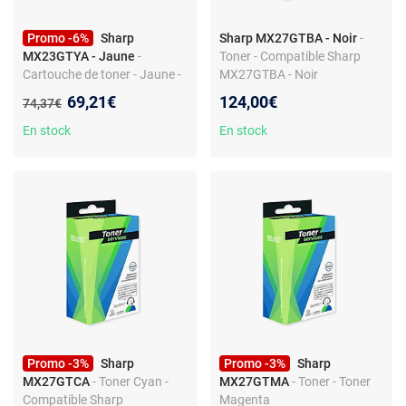
Promo -6%
Sharp
Sharp MX27GTBA - Noir
-
MX23GTYA - Jaune
-
Toner - Compatible Sharp
Cartouche de toner - Jaune -
MX27GTBA - Noir
Compatible Sharp
Nouveau prix :
69,21€
124,00€
Ancien prix :
74,37€
En stock
En stock
Promo -3%
Sharp
Promo -3%
Sharp
MX27GTCA
- Toner Cyan -
MX27GTMA
- Toner - Toner
Compatible Sharp
Magenta