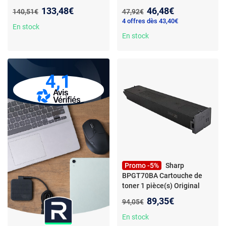
Cartouche de toner laser -
Collecteur de toner MX-
Nouveau prix :
Nouveau prix :
133,48€
46,48€
Ancien prix :
Ancien prix :
140,51€
47,92€
Noir
C40HB
4 offres dès 43,40€
En stock
En stock
4,1
Promo -5%
Sharp
BPGT70BA Cartouche de
toner 1 pièce(s) Original
Noir
Nouveau prix :
89,35€
Ancien prix :
94,05€
En stock