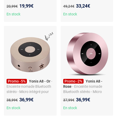
aluminium - Entrée USB - Son
intégré — appels mains libres
Nouveau prix :
Nouveau prix :
19,99€
33,24€
Ancien prix :
Ancien prix :
20,99€
49,24€
2.1 - 3 W - Portée 10 m -
— lecture carte TF — entrée
Lecteur MP3 - Batterie
AUX — commandes tactiles
En stock
En stock
lithium intégrée
— autonomie env. 10 h
Promo -5%
Yonis A8 - Or
-
Promo -2%
Yonis A8 -
Enceinte nomade Bluetooth
Rose
- Enceinte nomade
stéréo - Micro intégré pour
Bluetooth stéréo - Micro
appels mains libres - Lecteur
mains-libres - Lecteur carte
Nouveau prix :
Nouveau prix :
36,99€
36,99€
Ancien prix :
Ancien prix :
38,99€
37,99€
carte TF - Entrée AUX 3,5 mm
TF - Entrée AUX 3,5 mm -
- Autonomie jusqu’à 10 h
Commandes tactiles -
En stock
En stock
Autonomie jusqu’à 10 h