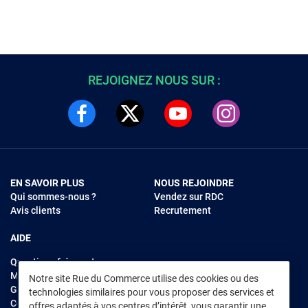
REJOIGNEZ NOUS SUR :
EN SAVOIR PLUS
NOUS REJOINDRE
Qui sommes-nous ?
Vendez sur RDC
Avis clients
Recrutement
AIDE
Questions fréquentes
Modes de règlements
Notre site Rue du Commerce utilise des cookies ou des
Garantie et retours
technologies similaires pour vous proposer des services et
Contacter Rue du Commerce
offres adaptés à vos centres d’intérêt, vous garantir une