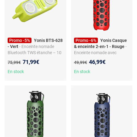
Promo -5%
Yonis BTS-628
Promo -6%
Yonis Casque
- Vert
- Enceinte nomade
& enceinte 2-en-1 - Rouge
-
Bluetooth TWS étanche – 10
Enceinte nomade avec
W stéréo – BT 5.0 – mains
écouteurs intégrés -
Nouveau prix :
Nouveau prix :
71,99€
46,99€
Ancien prix :
Ancien prix :
75,99€
49,99€
libres – base magnétique –
Bluetooth 5.3 - Contrôle
autonomie 5 h – charge
tactile - Effets lumineux RGB
En stock
En stock
Micro-USB
- Micro pour appels - Crochet
de transport - Design métal