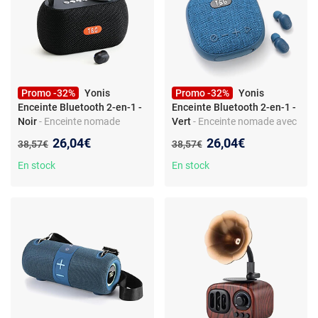
Promo -32%
Yonis
Promo -32%
Yonis
Enceinte Bluetooth 2-en-1 -
Enceinte Bluetooth 2-en-1 -
Noir
- Enceinte nomade
Vert
- Enceinte nomade avec
Bluetooth 5.3 avec oreillettes
écouteurs TWS - Bluetooth
Nouveau prix :
Nouveau prix :
26,04€
26,04€
Ancien prix :
Ancien prix :
38,57€
38,57€
TWS et micro — FM — entrée
5.3 - Tuner FM - Micro intégré
AUX — lecture USB/TF — son
- Entrée jack 3,5 mm - Lecture
En stock
En stock
360° — portée 10 m — SNR
USB/TF - Son stéréo 360° - 5
=95 dB
W - Jumelage TWS