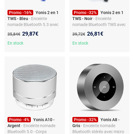
Promo -16%
Yonis 2 en 1
Promo -32%
Yonis 2 en 1
TWS - Bleu
- Enceinte
TWS - Noir
- Enceinte
nomade Bluetooth 5.3 avec
nomade Bluetooth TWS avec
TWS et micro intégré - Son
micro intégré, son stéréo
Nouveau prix :
Nouveau prix :
29,87€
26,81€
Ancien prix :
Ancien prix :
35,84€
39,72€
stéréo 360° - 5 W - Lecteur
360°, BT 5.3, 5 W
carte TF et USB -
En stock
En stock
Commandes boutons -
Portée 10 m
Promo -4%
Yonis A10 -
Promo -32%
Yonis A8 -
Argent
- Enceinte nomade
Gris
- Enceinte nomade
Bluetooth 5.0 - Corps
Bluetooth stéréo avec micro