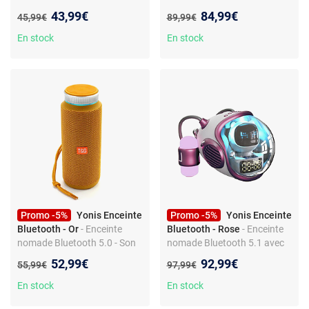
carte TF - IPX4 - son 360° -
stéréo 3D - 2 voies - BT 4.0 -
Nouveau prix :
Nouveau prix :
43,99€
84,99€
Ancien prix :
Ancien prix :
45,99€
89,99€
batterie intégrée
AUX 3,5 mm - SNR 85 dB -
Batterie intégrée - Appels
En stock
En stock
mains libres
Promo -5%
Yonis Enceinte
Promo -5%
Yonis Enceinte
Bluetooth - Or
- Enceinte
Bluetooth - Rose
- Enceinte
nomade Bluetooth 5.0 - Son
nomade Bluetooth 5.1 avec
360° stéréo - IP67 - TWS -
TWS et lumières d’ambiance
Nouveau prix :
Nouveau prix :
52,99€
92,99€
Ancien prix :
Ancien prix :
55,99€
97,99€
Micro mains libres - Entrée
— stéréo 2.0 — FM — USB-C
AUX et USB - 10 W -
— appels mains libres —
En stock
En stock
Autonomie 10 h
lecture carte TF