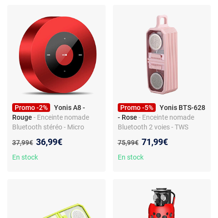
Promo -2%
Yonis A8 -
Promo -5%
Yonis BTS-628
Rouge
- Enceinte nomade
- Rose
- Enceinte nomade
Bluetooth stéréo - Micro
Bluetooth 2 voies - TWS
intégré mains libres - Carte
jumelage - Étanche - 10 W -
Nouveau prix :
Nouveau prix :
36,99€
71,99€
Ancien prix :
Ancien prix :
37,99€
75,99€
TF - Entrée AUX - Autonomie
Micro mains libres - BT 5.0 -
10 h - Commandes tactiles
Autonomie 5 h - Charge
En stock
En stock
Micro-USB