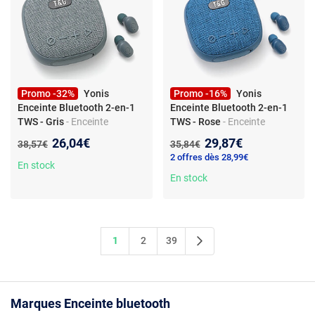
Promo -32%
Yonis
Promo -16%
Yonis
Enceinte Bluetooth 2-en-1
Enceinte Bluetooth 2-en-1
TWS - Gris
- Enceinte
TWS - Rose
- Enceinte
nomade Bluetooth avec
nomade avec écouteurs TWS
Nouveau prix :
Nouveau prix :
26,04€
29,87€
Ancien prix :
Ancien prix :
38,57€
35,84€
écouteurs TWS intégrés -
intégrés - Bluetooth 5.3 -
2 offres dès 28,99€
Micro, TWS, FM, entrée jack
Micro - FM - Entrée jack 3,5
En stock
3,5 mm - Bluetooth 5.3,
mm - Lecteur TF/USB -
En stock
portée 10 m - Haut-parleur
Stéréo 360° - 5 W - Appairage
52 mm, 5 W - Batterie lithium
TWS
intégrée
1
2
39
Marques Enceinte bluetooth