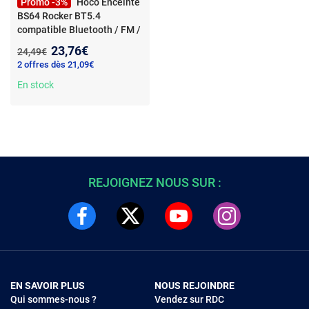
Promo -3%
Hoco Enceinte
BS64 Rocker BT5.4
compatible Bluetooth / FM /
TF / TWS 5W
Nouveau prix :
23,76€
Ancien prix :
24,49€
2 offres dès 21,09€
En stock
REJOIGNEZ NOUS SUR :
EN SAVOIR PLUS
NOUS REJOINDRE
Qui sommes-nous ?
Vendez sur RDC