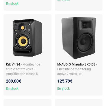
En stock
Krk V4 S4
- Moniteur de
M-AUDIO M audio BX5 D3
-
studio actif 2 voies -
Enceinte de monitoring
Amplification classe D -
active 2 voies - Bi-
Entrée XLR - Réglages
amplification classe A/B -
289,00€
125,79€
acoustiques - Réponse 50 Hz
100 W - Woofer 5" - Entrée
à 24 kHz
jack 6,35 mm
En stock
En stock