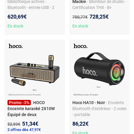
bibliothèque actives -
Mackie
- Moniteur de studio -
Bluetooth - entrée USB - 2
Certification THX - Bi-
voies - 60 W RMS - 8 O
amplification 150W/100W -
Nouveau prix :
620,69€
728,25€
Ancien prix :
750,77€
Haute résolution
En stock
En stock
Promo -3%
HOCO
Hoco HA10 - Noir
- Enceinte
Enceinte karaoké 2X10W
Bluetooth d'extérieur - 2 voies
Équipé de deux
- portable
microphones sans fil
Nouveau prix :
51,34€
86,22€
Ancien prix :
52,93€
2 offres dès 47,97€
En stock