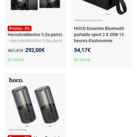
Promo -5%
HOCO Enceinte Bluetooth
HerculesMonitor 5 (la paire)
portable sport 2 X 20W 15
- HerculesMonitor 5 (la paire)
heures d'autonomie
Nouveau prix :
292,00€
54,17€
Ancien prix :
307,37€
En stock
En stock