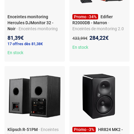
Enceintes monitoring
Promo -34%
Edifier
Hercules DJMonitor 32 -
R2000DB - Marron
-
Noir
- Enceintes monitoring
Enceintes de monitoring 2.0
Hercules DJMonitor 32 - 60
actives - Bluetooth - Entrée
Nouveau prix :
81,39€
284,22€
Ancien prix :
433,99€
W - Noir
optique - Télécommande -
17 offres dès 81,38€
Tweeters 25 mm -
En stock
En stock
Amplification classe D -
DSP/DRC - Boîtier MDF
Klipsch R-51PM
- Enceintes
Promo -3%
HR824 MK2 -