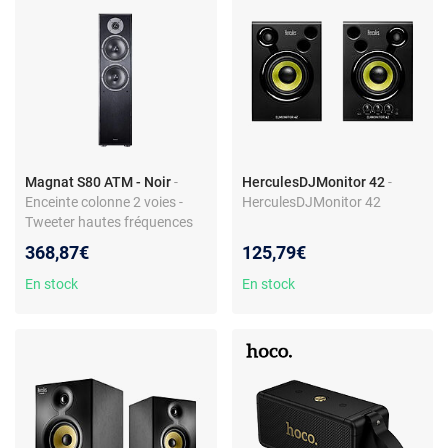
Magnat S80 ATM - Noir
-
HerculesDJMonitor 42
-
Enceinte colonne 2 voies -
HerculesDJMonitor 42
Tweeter hautes fréquences
38 kHz - Impédance 4 O -
368,87€
125,79€
Puissance max 180 W - RMS
160 W
En stock
En stock