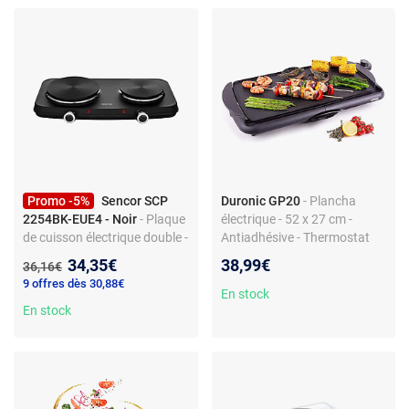
Promo -5%
Sencor SCP
Duronic GP20
- Plancha
2254BK-EUE4 - Noir
- Plaque
électrique - 52 x 27 cm -
de cuisson électrique double -
Antiadhésive - Thermostat
2 foyers en fonte - 2500 W -
réglable - 2000W
Nouveau prix :
34,35€
38,99€
Ancien prix :
36,16€
Thermostat réglable -
9 offres dès 30,88€
Témoins LED - Protection
En stock
anti-surchauffe -
En stock
Commandes frontales