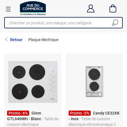
Retour
Plaque électrique
Promo -6%
Glem
Promo -5%
Candy CE32XK
GTL640WH - Blanc
- Table de
- Inox
- Table de cuisson
cuisson électrique
électrique vitrocéramique 2