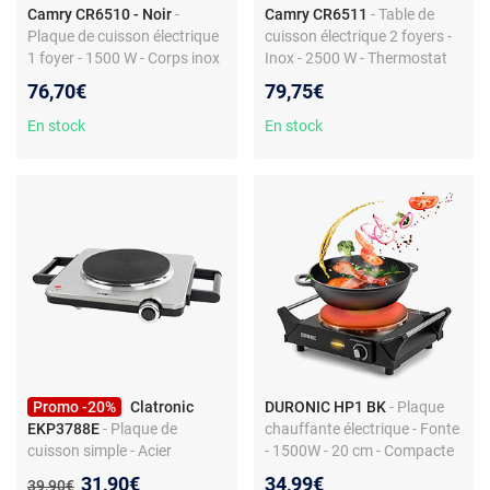
Camry CR6510 - Noir
-
Camry CR6511
- Table de
Plaque de cuisson électrique
cuisson électrique 2 foyers -
1 foyer - 1500 W - Corps inox
Inox - 2500 W - Thermostat
- Thermostat - Commandes
réglable - Commandes
76,70€
79,75€
frontales - Pose libre
frontales - Pose libre
En stock
En stock
Promo -20%
Clatronic
DURONIC HP1 BK
- Plaque
EKP3788E
- Plaque de
chauffante électrique - Fonte
cuisson simple - Acier
- 1500W - 20 cm - Compacte
inoxydable - 1500 W -
et mobile
Nouveau prix :
31,90€
34,99€
Ancien prix :
39,90€