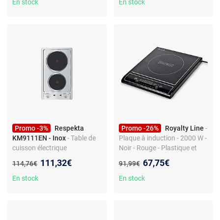
Commandes frontales -
En stock
En stock
Surface robuste
Promo -3%
Respekta
Promo -26%
Royalty Line
-
KM9111EN - Inox
- Table de
Plaque à induction - 2000 W -
cuisson électrique
Noir - Rouge - Plastique et
encastrable 2 foyers -
acier inoxydable
Nouveau prix :
Nouveau prix :
111,32€
67,75€
Ancien prix :
Ancien prix :
114,76€
91,99€
Commandes frontales -
Surface inox - 3000 W -
En stock
En stock
Zones non modulables - Sans
touches sensitives