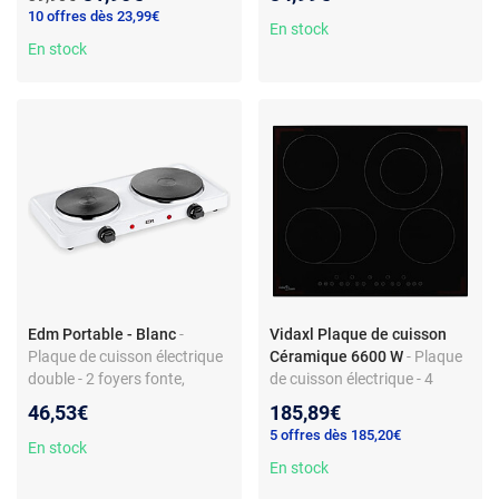
Thermostat réglable
10 offres dès 23,99€
En stock
En stock
Edm Portable - Blanc
-
Vidaxl Plaque de cuisson
Plaque de cuisson électrique
Céramique 6600 W
- Plaque
double - 2 foyers fonte,
de cuisson électrique - 4
commandes frontales, pose
brûleurs - Contrôle tactile -
46,53€
185,89€
libre, non connectée
Puissance 6600W
5 offres dès 185,20€
En stock
En stock