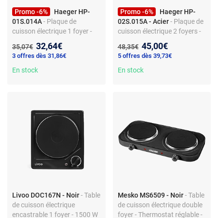
Promo -6%
Haeger HP-
Promo -6%
Haeger HP-
01S.014A
- Plaque de
02S.015A - Acier
- Plaque de
cuisson électrique 1 foyer -
cuisson électrique 2 foyers -
Thermostat réglable -
Puissance 2250 W -
Nouveau prix :
Nouveau prix :
32,64€
45,00€
Ancien prix :
Ancien prix :
35,07€
48,35€
Surface en fonte -
Thermostat réglable -
3 offres dès 31,86€
5 offres dès 39,73€
Commandes frontales - Pose
Commandes frontales -
libre - 1500 W
En stock
Surface inox et fonte - Pose
En stock
libre
Livoo DOC167N - Noir
- Table
Mesko MS6509 - Noir
- Table
de cuisson électrique
de cuisson électrique double
encastrable 1 foyer - 1500 W
foyer - Thermostat réglable -