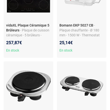
vidaXL Plaque Céramique 5
Bomann EKP 5027 CB
-
Brûleurs
- Plaque de cuisson
Plaque chauffante - Ø 180
céramique - 5 brûleurs -
mm - 1500 W - Thermostat
8500W - Contrôle tactile -
réglable
257,87€
25,14€
Noir - Zone triple + ovale
En stock
En stock