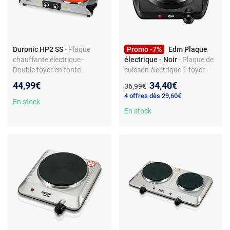
Duronic HP2 SS
- Plaque
Promo -7%
Edm Plaque
chauffante électrique -
électrique - Noir
- Plaque de
Double foyer en fonte -
cuisson électrique 1 foyer -
Thermostat - Mobile
1400 W - Surface en fonte -
Nouveau prix :
44,99€
34,40€
Ancien prix :
36,99€
Commandes frontales - Pose
4 offres dès 29,60€
libre - Sans zone modulable -
En stock
Sans touches sensitives
En stock