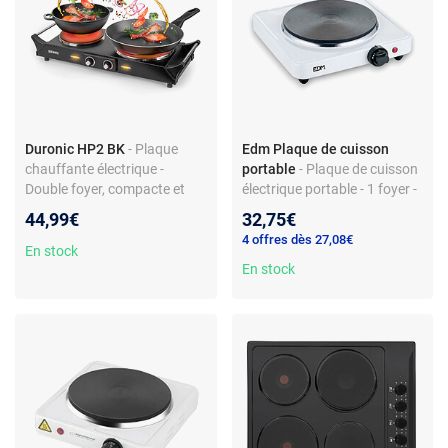
Duronic HP2 BK
- Plaque
Edm Plaque de cuisson
chauffante électrique -
portable
- Plaque de cuisson
Double foyer, compacte et
électrique portable - 1 foyer -
mobile, 2500W
1500 W - thermostat réglable
44,99€
32,75€
- commandes frontales -
4 offres dès 27,08€
surface inox - voyant
En stock
d’alimentation
En stock