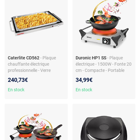
Caterlite CD562
- Plaque
Duronic HP1 SS
- Plaque
chauffante électrique
électrique - 1500W - Fonte 20
professionnelle - Verre
cm - Compacte - Portable
trempé et inox - Thermostat
240,73€
34,99€
60 à 105°C - Voyant
lumineux - Poignées latérales
En stock
En stock
- Alimentation 230V - 1 foyer