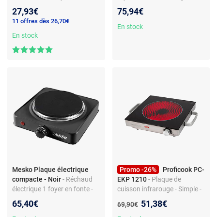
- Commandes frontales -
Commandes frontales -
27,93€
75,94€
Thermostat réglable - Témoin
Surface en fonte - 2000 W
11 offres dès 26,70€
de chauffe - Surface fonte -
En stock
Non connecté
En stock
Mesko Plaque électrique
Promo -26%
Proficook PC-
compacte - Noir
- Réchaud
EKP 1210
- Plaque de
électrique 1 foyer en fonte -
cuisson infrarouge - Simple -
1000 W - Thermostat
Surface vitrocéramique -
Nouveau prix :
65,40€
51,38€
Ancien prix :
69,90€
réglable - Pose libre -
Chauffe rapide - Inox