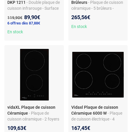
DKP 1211
- Double plaque de
Brûleurs
- Plaque de cuisson
cuisson infrarouge - Surface
céramique - 5 brûleurs -
vitrocéramique - Économie
Contrôle tactile - 8500W -
Nouveau prix :
89,90€
265,56€
Ancien prix :
119,90€
d'énergie - 2800 W
Noir - Triple zone + zone
6 offres dès 87,88€
ovale
En stock
En stock
vidaXL Plaque de cuisson
Vidaxl Plaque de cuisson
Céramique
- Plaque de
Céramique 6000 W
- Plaque
cuisson céramique - 2 foyers
de cuisson électrique - 4
- Commande tactile - 3000W -
brûleurs - Contrôle tactile -
109,63€
167,45€
Noir
Puissance 6000W