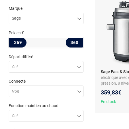
Marque
Sage
Prix
en €
359
360
Départ différé
Oui
Sage Fast & Slo
électrique avec
Connecté
pression, 8 nive
cuisson lente et
Non
359,83€
vapeur automati
En stock
Fonction maintien au chaud
Oui