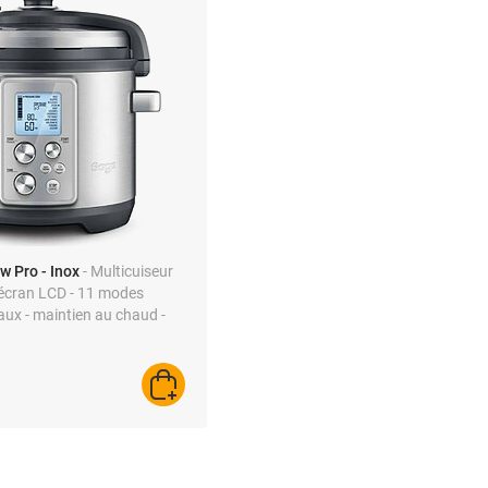
w Pro - Inox
- Multicuiseur
 écran LCD - 11 modes
aux - maintien au chaud -
 vapeur - libération de
que - couvercle sécurité
AJOUTER AU PANIER