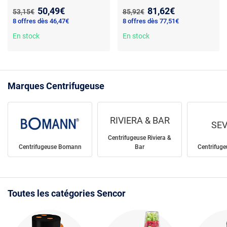
inox - 800 W - 2 vitesses -
micro-tamis inox - 70 dB -
Nouveau prix :
Nouveau prix :
50,49€
81,62€
Ancien prix :
Ancien prix :
53,15€
85,92€
séparation pulpe - sécurité
sécurité triple
8 offres dès 46,47€
8 offres dès 77,51€
par fixations - goulotte 75
mm - 80 dB
En stock
En stock
Marques Centrifugeuse
RIVIERA & BAR
SEV
Centrifugeuse Riviera &
Centrifugeuse Bomann
Bar
Centrifug
Toutes les catégories Sencor