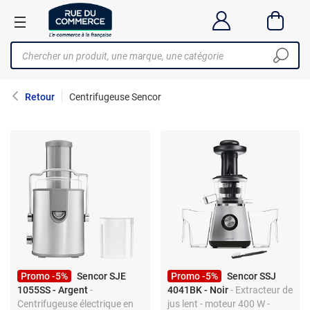
Retour
Centrifugeuse Sencor
Promo -5%
Sencor SJE
Promo -5%
Sencor SSJ
1055SS - Argent
-
4041BK - Noir
- Extracteur de
Centrifugeuse électrique en
jus lent - moteur 400 W -