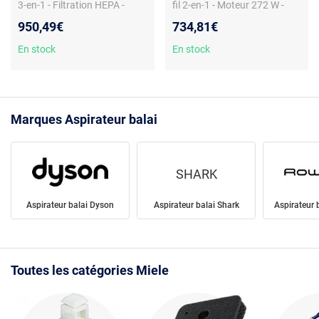
3-en-1 - Filtration HEPA -
fil 2-en-1 - Moteur 272 W -
Batterie lithium-ion - 120 min
Filtration HEPA - 3 vitesses -
950,49€
734,81€
d’autonomie - 77 dB -
Brosse éclairée - Station
Variateur de puissance -
murale - Mini turbobrosse -
En stock
En stock
Station murale - Aspirateur à
Position parking
main intégré
Marques Aspirateur balai
SHARK
Aspirateur balai Dyson
Aspirateur balai Shark
Aspirateur 
Toutes les catégories Miele