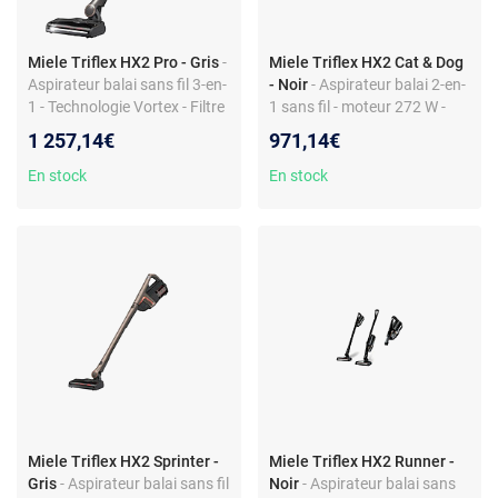
Miele Triflex HX2 Pro - Gris
-
Miele Triflex HX2 Cat & Dog
Aspirateur balai sans fil 3-en-
- Noir
- Aspirateur balai 2-en-
1 - Technologie Vortex - Filtre
1 sans fil - moteur 272 W -
HEPA - 3 vitesses - Station
filtre HEPA - 3 vitesses -
1 257,14€
971,14€
murale - Brosse éclairée -
électrobrosse et mini turbo-
Aspirateur à main intégré
brosse - position parking -
En stock
En stock
batterie amovible Lithium-ion
- station murale
Miele Triflex HX2 Sprinter -
Miele Triflex HX2 Runner -
Gris
- Aspirateur balai sans fil
Noir
- Aspirateur balai sans