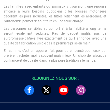
Les
familles avec enfants ou animaux
y trouveront une réponse
efficace à leurs besoins quotidiens : les brosses motorisées
décollent les poils incrustés, les filtres retiennent les allergènes, et
l’autonomie permet de tout faire en une seule charge.
Les personnes sensibles au confort et à la fiabilité à long terme
seront également séduites. Pas de gadget inutile, pas de
surpromesse : Miele livre exactement ce qu’il annonce, avec une
qualité de fabrication visible dès la première prise en main.
En somme, c’est un appareil fait pour durer, pensé pour ceux qui
préfèrent acheter moins souvent mais mieux. Un choix de raison, de
confiance et de qualité, dans la plus pure tradition allemande.
REJOIGNEZ NOUS SUR :