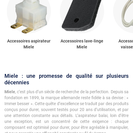
Accessoires aspirateur
Accessoires lave-linge
Accesso
Miele
Miele
vaisse
Miele : une promesse de qualité sur plusieurs
décennies
Miele
, c’est plus d’un siècle de recherche de la perfection. Depuis sa
fondation en 1899, la marque allemande reste fidèle à sa devise : «
Immer besser ». Cette quête d’excellence se traduit par des produits
conçus pour durer, souvent testés pour 20 ans d’utilisation, et par
une attention constante aux détails. L’aspirateur balai, loin d’être
une exception, est un concentré de cette exigence : chaque
composant est optimisé pour durer, pour être agréable à manipuler,