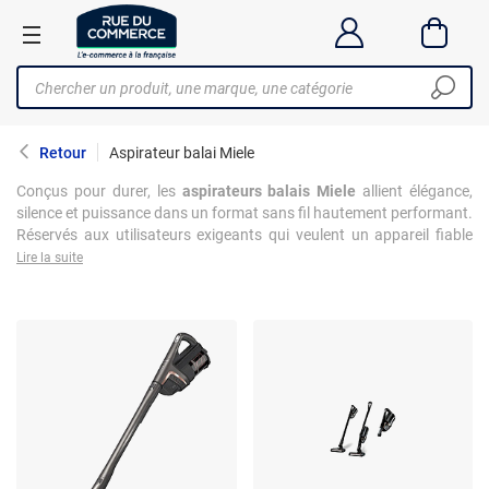
Retour
Aspirateur balai Miele
Conçus pour durer, les
aspirateurs balais Miele
allient élégance,
silence et puissance dans un format sans fil hautement performant.
Réservés aux utilisateurs exigeants qui veulent un appareil fiable
sur le long terme, ces modèles incarnent tout le savoir-faire
Lire la suite
allemand de la marque : rigueur technique, confort d’usage, et
finitions exemplaires. Parfaitement équilibrés, discrets et
redoutablement efficaces, ils transforment le nettoyage en une
tâche fluide, rapide et presque silencieuse.