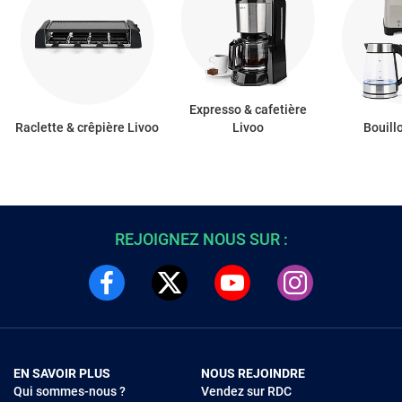
Expresso & cafetière
Raclette & crêpière Livoo
Livoo
Bouill
REJOIGNEZ NOUS SUR :
EN SAVOIR PLUS
NOUS REJOINDRE
Qui sommes-nous ?
Vendez sur RDC