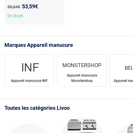
manucure et pédicure - 12
Nouveau prix :
53,59€
Ancien prix :
59,54€
accessoires - Fonction de
séchage à l'air -
En stock
Rechargeable
Marques Appareil manucure
MONSTERSHOP
BE
Appareil manucure
Appareil manucure INF
Monstershop
Appareil ma
Toutes les catégories Livoo