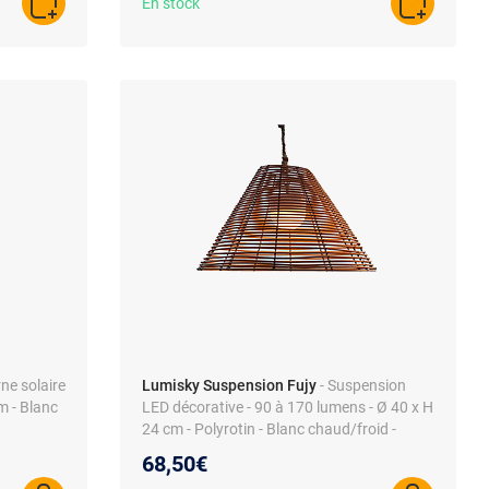
En stock
AJOUTER AU PANIER
AJOUTER A
rne solaire
Lumisky Suspension Fujy
- Suspension
m - Blanc
LED décorative - 90 à 170 lumens - Ø 40 x H
24 cm - Polyrotin - Blanc chaud/froid -
Batterie rechargeable
68,50€