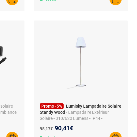
AJOUTER AU PANIER
AJOUTER A
 solaire
Promo -5%
Lumisky Lampadaire Solaire
 Ambiance
Standy Wood
- Lampadaire Extérieur
Solaire - 310/620 Lumens - IP44 -
Polyvalent 12h Autonomie
Nouveau prix :
90,41€
Ancien prix :
95,17€