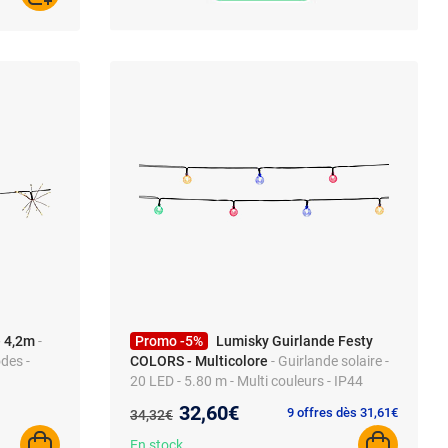
- 4,2m
-
Promo -5%
Lumisky Guirlande Festy
odes -
COLORS - Multicolore
- Guirlande solaire -
20 LED - 5.80 m - Multi couleurs - IP44
Nouveau prix :
32,60€
Ancien prix :
9 offres dès 31,61€
34,32€
En stock