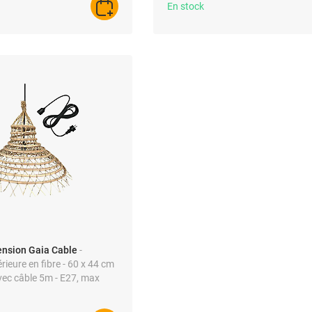
En stock
AJOUTER AU PANIER
nsion Gaia Cable
-
ieure en fibre - 60 x 44 cm
avec câble 5m - E27, max