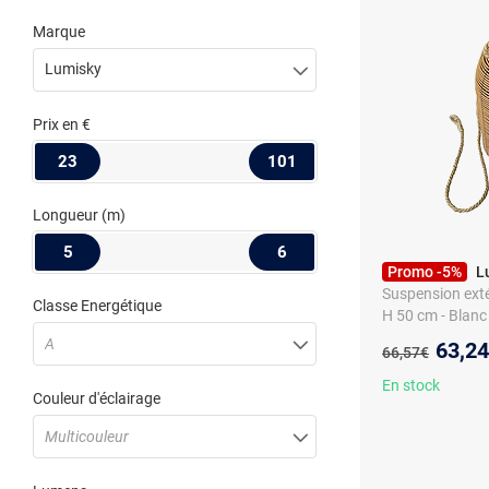
Marque
Lumisky
Prix
en €
23
101
Longueur
(m)
5
6
Promo -5%
L
Suspension exté
Classe Energétique
H 50 cm - Blanc
A
Nouve
63,2
Ancien prix :
66,57€
En stock
Couleur d'éclairage
Multicouleur