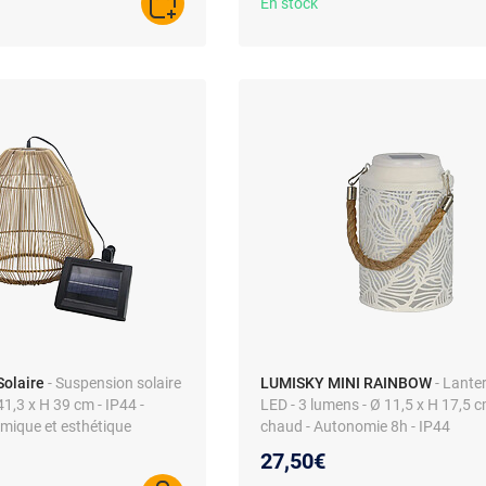
En stock
AJOUTER AU PANIER
olaire
- Suspension solaire
LUMISKY MINI RAINBOW
- Lante
41,3 x H 39 cm - IP44 -
LED - 3 lumens - Ø 11,5 x H 17,5 c
mique et esthétique
chaud - Autonomie 8h - IP44
27,50€