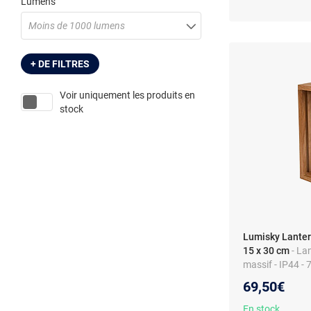
Lumens
Moins de 1000 lumens
+ DE FILTRES
Voir uniquement les produits en
stock
Lumisky Lanter
15 x 30 cm
- La
massif - IP44 -
- Blanc chaud
69,50€
En stock