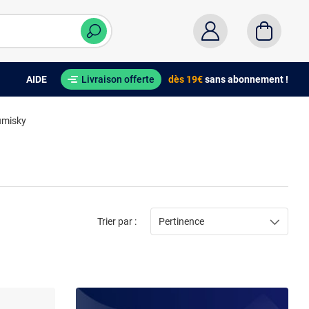
AIDE
Livraison offerte
dès 19€
sans abonnement !
umisky
Trier par :
Pertinence