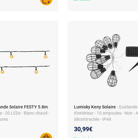
AJOUTER AU PANIER
ande Solaire FESTY 5.8m
-
Lumisky Keny Solaire
- Guirlande
e - 20 LEDs - Blanc chaud -
d'extérieur - 10 ampoules - Noir -
ures
décontractée - IP44
30,99€