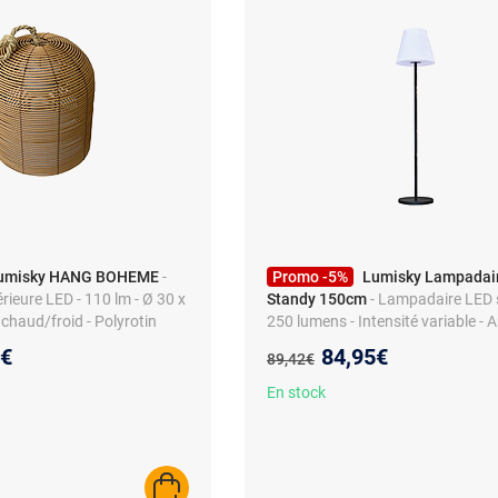
umisky HANG BOHEME
-
Promo -5%
Lumisky Lampadair
rieure LED - 110 lm - Ø 30 x
Standy 150cm
- Lampadaire LED s
 chaud/froid - Polyrotin
250 lumens - Intensité variable -
5h
au prix :
Nouveau prix :
4€
84,95€
Ancien prix :
89,42€
En stock
AJOUTER AU PANIER