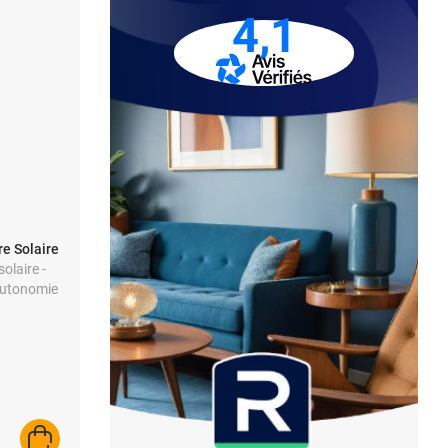
4,1
e Solaire
olaire -
 Autonomie
AJOUTER AU PANIER