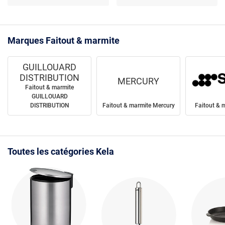
Marques Faitout & marmite
GUILLOUARD
DISTRIBUTION
MERCURY
Faitout & marmite
GUILLOUARD
DISTRIBUTION
Faitout & marmite Mercury
Faitout & 
Toutes les catégories Kela