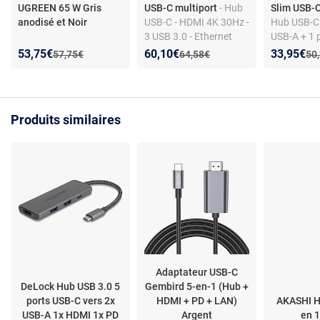
UGREEN 65 W Gris
USB-C multiport
- Hub
Slim USB-C
anodisé et Noir
USB-C - HDMI 4K 30Hz -
Hub USB-C 
3 USB 3.0 - Ethernet
USB-A + 1 
Gigabit - Lecteur SD/TF
1 port mic
Nouveau prix :
Réduction de :
Nouveau prix :
Réduction de :
Nouveau p
Réduction
53,75€
60,10€
33,95€
Ancien prix :
Ancien prix :
Anc
57,75€
64,58€
50
- Alim 100W
Produits similaires
Adaptateur USB-C
DeLock Hub USB 3.0 5
Gembird 5-en-1 (Hub +
ports USB-C vers 2x
HDMI + PD + LAN)
AKASHI H
USB-A 1x HDMI 1x PD
Argent
en 1