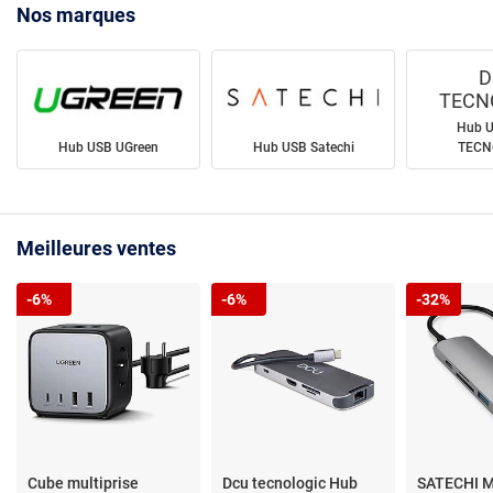
Nos marques
D
TECN
Hub 
Hub USB UGreen
Hub USB Satechi
TECN
Meilleures ventes
-6%
-6%
-32%
Cube multiprise
Dcu tecnologic Hub
SATECHI M