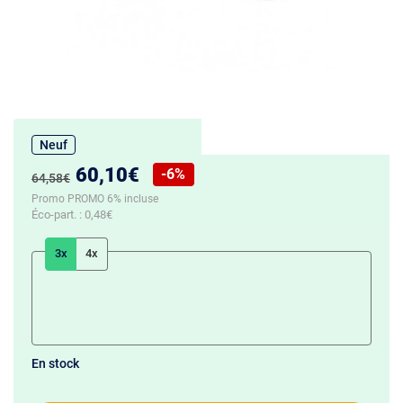
Neuf
Nouveau prix :
60,10€
-6%
Ancien prix :
64,58€
Réduction de :
Promo PROMO 6% incluse
Éco-part. :
0,48€
3x
4x
En stock