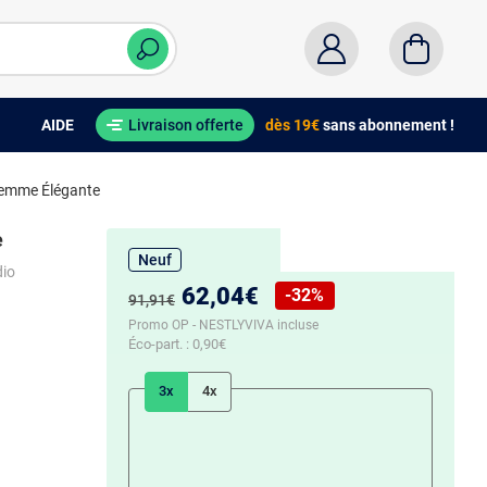
AIDE
Livraison offerte
dès 19€
sans abonnement !
Femme Élégante
e
Neuf
dio
Nouveau prix :
62,04€
-32%
Ancien prix :
91,91€
Réduction de :
Promo OP - NESTLYVIVA incluse
Éco-part. :
0,90€
3x
4x