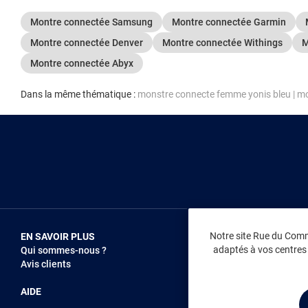
Montre connectée Samsung
Montre connectée Garmin
Montre connectée Denver
Montre connectée Withings
M
Montre connectée Abyx
Dans la même thématique :
monstre connecte femme yonis bleu
|
mo
Notre site Rue du Comme
EN SAVOIR PLUS
NOUS REJOIN
adaptés à vos centres d
Qui sommes-nous ?
Vendez sur RD
Avis clients
Recrutement
AIDE