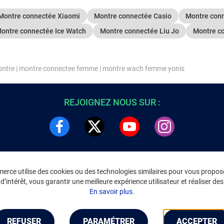
Montre connectée Xiaomi
Montre connectée Casio
Montre conn
ontre connectée Ice Watch
Montre connectée Liu Jo
Montre c
ntre
|
montre connectee femme
|
montre wach femme yonis
REJOIGNEZ NOUS SUR :
rce utilise des cookies ou des technologies similaires pour vous propose
DRE
INFORMATIONS LÉGALES
’intérêt, vous garantir une meilleure expérience utilisateur et réaliser des 
C
Environnement
En savoir plus.
CGV
/
CGU Marketplace
Données personnelles
/
Cookies
Gérer mes cookies
REFUSER
PARAMÉTRER
ACCEPTER
Mentions légales