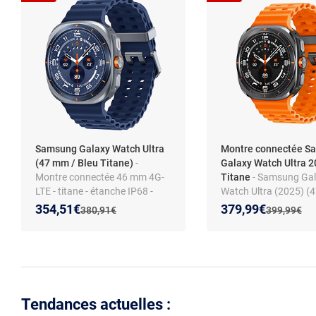
Samsung Galaxy Watch Ultra
Montre connectée S
(47 mm / Bleu Titane)
-
Galaxy Watch Ultra 2
Montre connectée 46 mm 4G-
Titane
- Samsung Ga
LTE - titane - étanche IP68 -
Watch Ultra (2025) (
GPS - RAM 2 Go - écran tactile
LTE)
Nouveau prix :
Réduction de :
Nouveau prix :
Réduction de :
354,51€
379,99€
Ancien prix :
Ancien prix 
380,91€
399,99€
Super AMOLED 1.47" - 64 Go -
NFC/Wi-Fi/Bluetooth 5.3 - 590
mAh - One UI 8.0 - bracelet
extrême sport
Tendances actuelles :