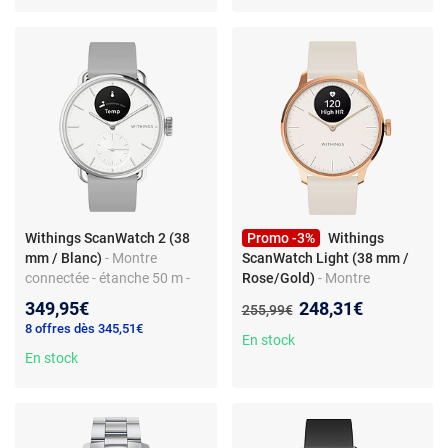
Withings ScanWatch 2 (38
Promo -3%
Withings
mm / Blanc)
- Montre
ScanWatch Light (38 mm /
connectée - étanche 50 m -
Rose/Gold)
- Montre
GPS - capteur PPG - suivi
connectée - étanche 50 m -
Nouveau prix :
349,95€
248,31€
Ancien prix :
255,99€
santé - Bluetooth Low
GPS - capteur PGG - suivi
8 offres dès 345,51€
Energy - autonomie 30 jours
d'activité - Bluetooth Low
En stock
En stock
Energy - autonomie 30 jours