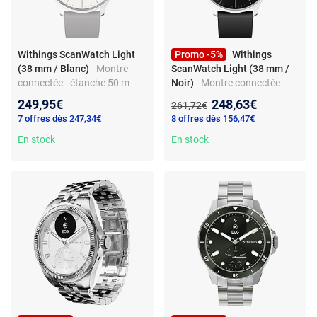
Withings ScanWatch Light
Promo -5%
Withings
(38 mm / Blanc)
- Montre
ScanWatch Light (38 mm /
connectée - étanche 50 m -
Noir)
- Montre connectée -
GPS - capteur PGG - suivi
étanche 50 m - GPS - capteur
Nouveau prix :
249,95€
248,63€
Ancien prix :
261,72€
d'activité - Bluetooth Low
PGG - suivi d'activité -
7 offres dès 247,34€
8 offres dès 156,47€
Energy - autonomie 30 jours
Bluetooth Low Energy -
En stock
autonomie 30 jours
En stock