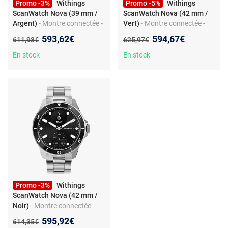
Promo -3%
Withings
Promo -5%
Withings
ScanWatch Nova (39 mm /
ScanWatch Nova (42 mm /
Argent)
- Montre connectée -
Vert)
- Montre connectée -
étanche 50 m (5 ATM) - GPS -
étanche 50 m - GPS - capteur
Nouveau prix :
Nouveau prix :
593,62€
594,67€
Ancien prix :
Ancien prix :
611,98€
625,97€
écran OLED 0.63" - capteur
PPG - suivi cardiovasculaire -
PPG - suivi cardiovasculaire -
Bluetooth Low Energy -
En stock
En stock
Bluetooth Low Energy -
autonomie 30 jours
autonomie 30 jours
Promo -3%
Withings
ScanWatch Nova (42 mm /
Noir)
- Montre connectée -
étanche 50 m - GPS - capteur
Nouveau prix :
595,92€
Ancien prix :
614,35€
PPG - suivi cardiovasculaire -