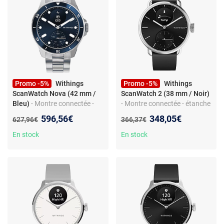
Promo -5%
Withings
Promo -5%
Withings
ScanWatch Nova (42 mm /
ScanWatch 2 (38 mm / Noir)
Bleu)
- Montre connectée -
- Montre connectée - étanche
étanche 50 m - GPS - capteur
50 m - GPS - capteur PPG -
Nouveau prix :
Nouveau prix :
596,56€
348,05€
Ancien prix :
Ancien prix :
627,96€
366,37€
PPG - suivi cardiovasculaire -
suivi santé - Bluetooth Low
Bluetooth Low Energy -
Energy - autonomie 30 jours
En stock
En stock
autonomie 30 jours