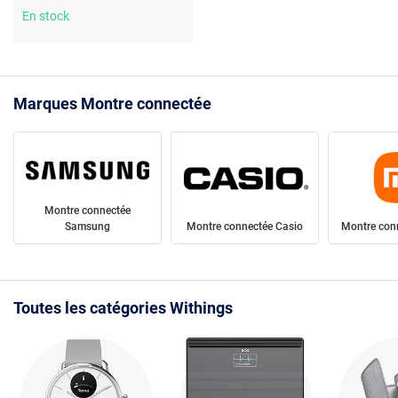
Bluetooth Low Energy -
En stock
autonomie 30 jours
Marques Montre connectée
Montre connectée
Samsung
Montre connectée Casio
Montre con
Toutes les catégories Withings