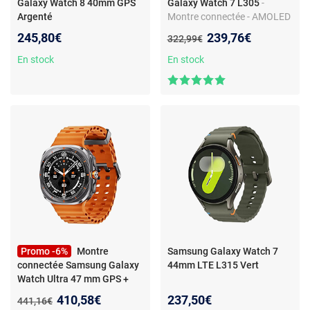
Galaxy Watch 8 40mm GPS
Galaxy Watch 7 L305
-
Argenté
Montre connectée - AMOLED
- Médium 40mm - 1.3" - LTE -
Nouveau prix :
245,80€
239,76€
Ancien prix :
322,99€
Vert - RAM 2GB
En stock
En stock
Promo -6%
Montre
Samsung Galaxy Watch 7
connectée Samsung Galaxy
44mm LTE L315 Vert
Watch Ultra 47 mm GPS +
LTE Gris Titane
Nouveau prix :
410,58€
237,50€
Ancien prix :
441,16€