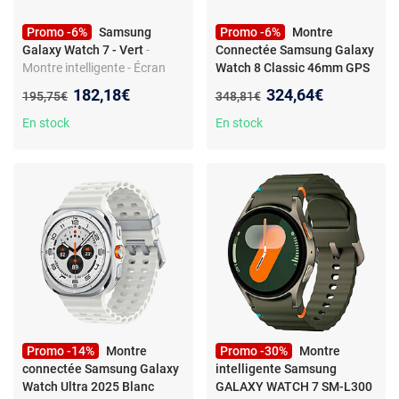
Promo -6%
Samsung
Promo -6%
Montre
Galaxy Watch 7 - Vert
-
Connectée Samsung Galaxy
Montre intelligente - Écran
Watch 8 Classic 46mm GPS
tactile - IP68 - Bluetooth / Wi-
Noire
Nouveau prix :
Nouveau prix :
182,18€
324,64€
Ancien prix :
Ancien prix :
195,75€
348,81€
Fi
En stock
En stock
Promo -14%
Montre
Promo -30%
Montre
connectée Samsung Galaxy
intelligente Samsung
Watch Ultra 2025 Blanc
GALAXY WATCH 7 SM-L300