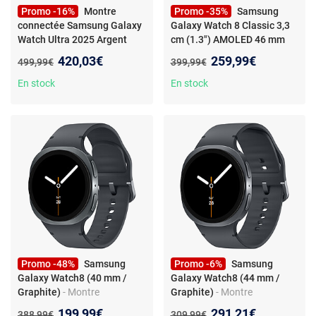
Promo -16%
Montre
Promo -35%
Samsung
connectée Samsung Galaxy
Galaxy Watch 8 Classic 3,3
Watch Ultra 2025 Argent
cm (1.3") AMOLED 46 mm
Titane
- Samsung Galaxy
Numérique 438 x 438 pixels
Nouveau prix :
Nouveau prix :
420,03€
259,99€
Ancien prix :
Ancien prix :
499,99€
399,99€
Watch Ultra (2025) (47 mm,
Écran tactile Argent Wifi
LTE)
GPS (satellite)
En stock
En stock
Promo -48%
Samsung
Promo -6%
Samsung
Galaxy Watch8 (40 mm /
Galaxy Watch8 (44 mm /
Graphite)
- Montre
Graphite)
- Montre
connectée 40 mm -
connectée 44 mm -
Nouveau prix :
Nouveau prix :
199,99€
291,21€
Ancien prix :
Ancien prix :
388,99€
309,99€