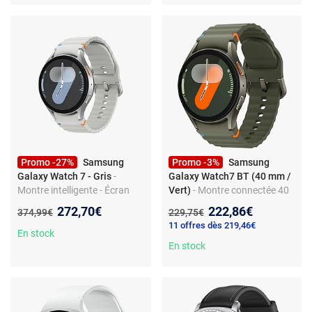
Promo -27%
Samsung
Promo -3%
Samsung
Galaxy Watch 7 - Gris
-
Galaxy Watch7 BT (40 mm /
Montre intelligente - Écran
Vert)
- Montre connectée 40
tactile - IP68 - Bluetooth &
mm - aluminium - étanche
Nouveau prix :
Nouveau prix :
272,70€
222,86€
Ancien prix :
Ancien prix :
374,99€
229,75€
Wi-Fi - Suivi santé - 1,47"
IP6X - GPS - RAM 2 Go -
11 offres dès 219,46€
écran tactile Super AMOLED
En stock
1.3" - 32 Go - NFC/Wi-
En stock
Fi/Bluetooth 5.3 - 300 mAh -
Android Wear 5.0 - bracelet
sport en silicone