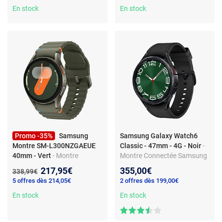
En stock
En stock
Promo -35%
Samsung
Samsung Galaxy Watch6
Montre SM-L300NZGAEUE
Classic - 47mm - 4G - Noir
-
40mm - Vert
- Montre
Montre Connectée Samsung
intelligente – Écran 1.3
Galaxy Watch6 Classic 4G -
Nouveau prix :
217,95€
355,00€
Ancien prix :
338,99€
pouces - Bluetooth 5.3 - GPS
Ecran Tactile 1.47" super
5 offres dès 214,05€
2 offres dès 199,00€
- Wi-Fi - Étanche IP68
AMOLED - Batterie 300 mAh -
En stock
Charge rapide sans fil -
En stock
Fonctionnalités sport et
santé avancées -