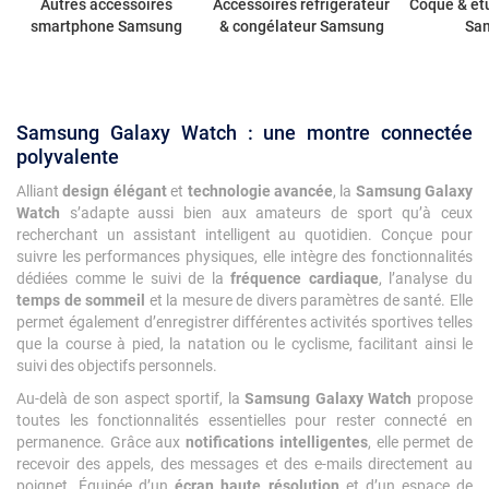
Autres accessoires
Accessoires réfrigérateur
Coque & ét
smartphone Samsung
& congélateur Samsung
Sa
Samsung Galaxy Watch : une montre connectée
polyvalente
Alliant
design élégant
et
technologie avancée
, la
Samsung Galaxy
Watch
s’adapte aussi bien aux amateurs de sport qu’à ceux
recherchant un assistant intelligent au quotidien. Conçue pour
suivre les performances physiques, elle intègre des fonctionnalités
dédiées comme le suivi de la
fréquence cardiaque
, l’analyse du
temps de sommeil
et la mesure de divers paramètres de santé. Elle
permet également d’enregistrer différentes activités sportives telles
que la course à pied, la natation ou le cyclisme, facilitant ainsi le
suivi des objectifs personnels.
Au-delà de son aspect sportif, la
Samsung Galaxy Watch
propose
toutes les fonctionnalités essentielles pour rester connecté en
permanence. Grâce aux
notifications intelligentes
, elle permet de
recevoir des appels, des messages et des e-mails directement au
poignet. Équipée d’un
écran haute résolution
et d’un espace de