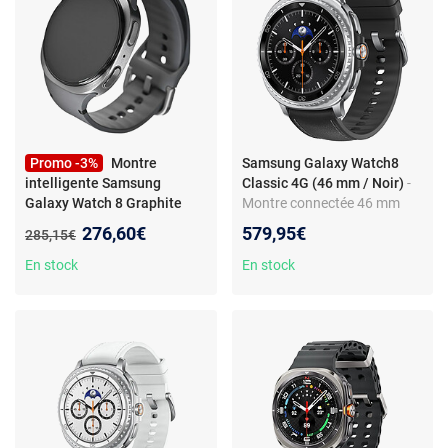
Promo -3%
Montre
Samsung Galaxy Watch8
intelligente Samsung
Classic 4G (46 mm / Noir)
-
Galaxy Watch 8 Graphite
Montre connectée 46 mm
1.5" Ø 44 mm
4G-LTE - acier inoxydable -
Nouveau prix :
276,60€
579,95€
Ancien prix :
285,15€
étanche IP68 - GPS - RAM 2
Go - écran tactile Super
En stock
En stock
AMOLED 1.34" - 64 Go -
NFC/Wi-Fi/Bluetooth 5.3 -
445 mAh - One UI 8.0 -
bracelet hybride premium