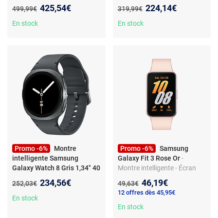
Titane
- Montre connecte9e
Vert 15" 1,3" 40 mm
Nouveau prix :
Nouveau prix :
425,54€
224,14€
Ancien prix :
Ancien prix :
499,99€
319,99€
Samsung Galaxy Watch Ultra
2025 Blanc Titane
En stock
En stock
Promo -6%
Montre
Promo -6%
Samsung
intelligente Samsung
Galaxy Fit 3 Rose Or
-
Galaxy Watch 8 Gris 1,34" 40
Montre intelligente - Écran
mm
AMOLED - Moniteur de
Nouveau prix :
Nouveau prix :
234,56€
46,19€
Ancien prix :
Ancien prix :
252,03€
49,63€
sommeil et fréquence
12 offres dès 45,95€
cardiaque - Étanche IP68
En stock
En stock