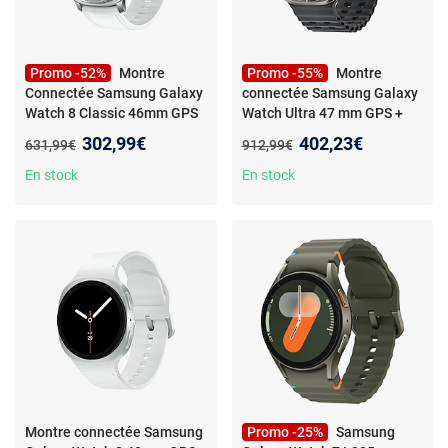
Promo -52%
Montre
Promo -55%
Montre
Connectée Samsung Galaxy
connectée Samsung Galaxy
Watch 8 Classic 46mm GPS
Watch Ultra 47 mm GPS +
Blanche
LTE Argent Titane
Nouveau prix :
Nouveau prix :
302,99€
402,23€
Ancien prix :
Ancien prix :
631,99€
912,99€
En stock
En stock
Montre connectée Samsung
Promo -25%
Samsung