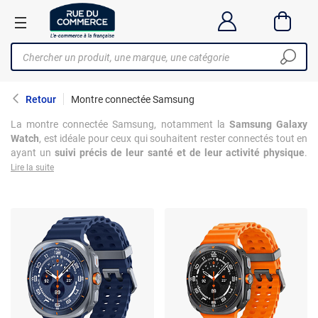
Retour
Montre connectée Samsung
La montre connectée Samsung, notamment la
Samsung Galaxy
Watch
, est idéale pour ceux qui souhaitent rester connectés tout en
ayant un
suivi précis de leur santé et de leur activité physique
.
Avec son design élégant et son écran AMOLED lumineux, elle
Lire la suite
s'adapte aussi bien au quotidien qu'aux sessions de sport
intensives. Grâce à des fonctionnalités comme le suivi du sommeil,
la
mesure du rythme cardiaque
et la gestion des notifications, elle
devient vite un compagnon indispensable. Compatible avec les
smartphones Android et iOS, la Galaxy Watch offre un équilibre
parfait entre style et technologie.