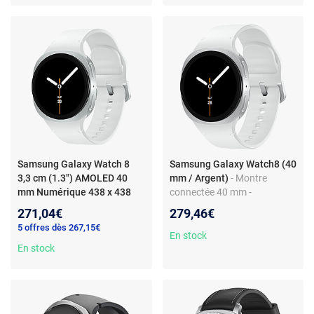
One UI 8.0 - bracelet hybride
premium
Samsung Galaxy Watch 8
Samsung Galaxy Watch8 (40
3,3 cm (1.3") AMOLED 40
mm / Argent)
- Montre
mm Numérique 438 x 438
connectée 40 mm -
pixels Écran tactile Argent
aluminium - étanche IP68 -
271,04€
279,46€
Wifi GPS (satellite)
GPS - RAM 2 Go - écran
5 offres dès 267,15€
tactile Super AMOLED 1.34" -
En stock
En stock
32 Go - NFC/Wi-Fi/Bluetooth
5.3 - 325 mAh - One UI 8.0 -
bracelet sport en silicone