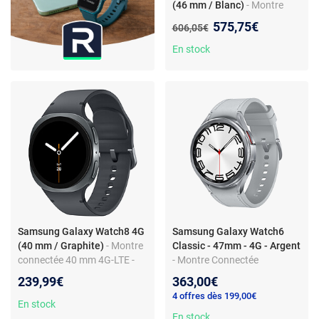
(46 mm / Blanc)
- Montre
connectée 46 mm 4G-LTE -
Nouveau prix :
575,75€
Ancien prix :
606,05€
acier inoxydable - étanche
IP68 - GPS - RAM 2 Go -
En stock
écran tactile Super AMOLED
1.34" - 64 Go - NFC/Wi-
Fi/Bluetooth 5.3 - 445 mAh -
One UI 8.0 - bracelet hybride
premium
Samsung Galaxy Watch8 4G
Samsung Galaxy Watch6
(40 mm / Graphite)
- Montre
Classic - 47mm - 4G - Argent
connectée 40 mm 4G-LTE -
- Montre Connectée
aluminium - étanche IP68 -
Samsung Galaxy Watch6
239,99€
363,00€
GPS - RAM 2 Go - écran
Classic 4G - Ecran Tactile
4 offres dès 199,00€
tactile Super AMOLED 1.34" -
1.47" super AMOLED -
En stock
32 Go - NFC/Wi-Fi/Bluetooth
Batterie 300 mAh - Charge
En stock