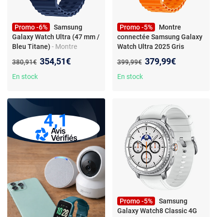
Promo -6%
Samsung
Promo -5%
Montre
Galaxy Watch Ultra (47 mm /
connectée Samsung Galaxy
Bleu Titane)
- Montre
Watch Ultra 2025 Gris
connectée 46 mm 4G-LTE -
Titane
- Samsung Galaxy
Nouveau prix :
Nouveau prix :
354,51€
379,99€
Ancien prix :
Ancien prix :
380,91€
399,99€
titane - étanche IP68 - GPS -
Watch Ultra (2025) (47 mm,
RAM 2 Go - écran tactile
LTE)
En stock
En stock
Super AMOLED 1.47" - 64 Go
- NFC/Wi-Fi/Bluetooth 5.3 -
590 mAh - One UI 8.0 -
bracelet extrême sport
4,1
Promo -5%
Samsung
Galaxy Watch8 Classic 4G