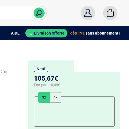
AIDE
Livraison offerte
dès 19€
sans abonnement !
Neuf
1700 -
105,67€
Éco-part. :
0,48€
3x
4x