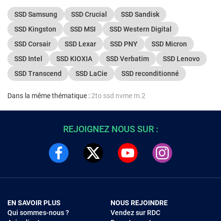
SSD Samsung
SSD Crucial
SSD Sandisk
SSD Kingston
SSD MSI
SSD Western Digital
SSD Corsair
SSD Lexar
SSD PNY
SSD Micron
SSD Intel
SSD KIOXIA
SSD Verbatim
SSD Lenovo
SSD Transcend
SSD LaCie
SSD reconditionné
Dans la même thématique :
2to ssd nvme m.2
REJOIGNEZ NOUS SUR :
EN SAVOIR PLUS
NOUS REJOINDRE
Qui sommes-nous ?
Vendez sur RDC