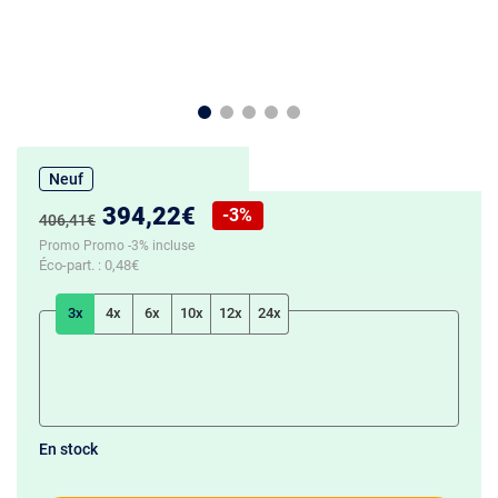
Neuf
Nouveau prix :
394,22€
-3%
Ancien prix :
406,41€
Réduction de :
Promo Promo -3% incluse
Éco-part. :
0,48€
3x
4x
6x
10x
12x
24x
En stock