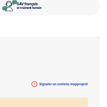
SAV français
et vraiment humain
Signaler un contenu inapproprié