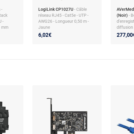
s
-
LogiLink CP1027U
- Câble
AVerMedi
Rack
réseau RJ45 - Cat5e - UTP -
(Noir)
- B
 -
AWG26 - Longueur 0,50 m -
d'enregis
0 mm
Jaune
diffusion
HD 4K60
6,02€
277,00
: