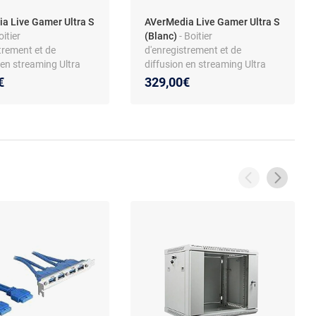
a Live Gamer Ultra S
AVerMedia Live Gamer Ultra S
oitier
(Blanc)
- Boitier
trement et de
d'enregistrement et de
 en streaming Ultra
diffusion en streaming Ultra
HD 4K60
€
329,00€