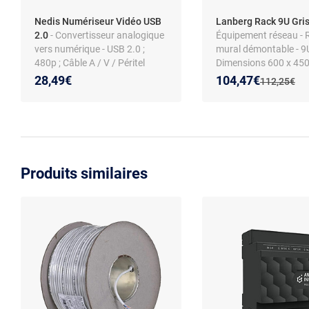
Nedis Numériseur Vidéo USB
Lanberg Rack 9U Gri
2.0
- Convertisseur analogique
Équipement réseau - 
vers numérique - USB 2.0 ;
mural démontable - 9U
480p ; Câble A / V / Péritel
Dimensions 600 x 45
Nouveau prix :
Réduction de :
28,49€
104,47€
Ancien prix 
112,25€
Produits similaires