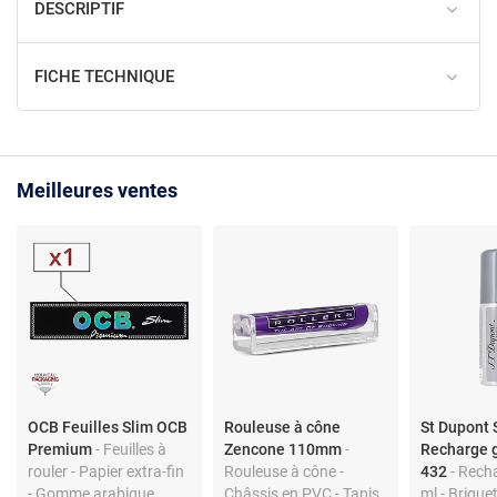
DESCRIPTIF
FICHE TECHNIQUE
Meilleures ventes
OCB Feuilles Slim OCB
Rouleuse à cône
St Dupont 
Premium
- Feuilles à
Zencone 110mm
-
Recharge 
rouler - Papier extra-fin
Rouleuse à cône -
432
- Rech
- Gomme arabique
Châssis en PVC - Tapis
ml - Brique