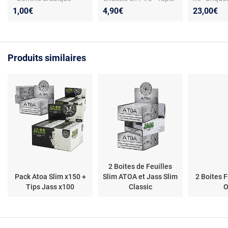
naturelle - 32 feuilles
nylon - Compatible
Réutilisable
1,00€
4,90€
23,00€
par carnet - 11 cm
feuilles slim - Légère
Fabriqué e
Produits similaires
2 Boites de Feuilles
Pack Atoa Slim x150 +
Slim ATOA et Jass Slim
2 Boites F
Tips Jass x100
Classic