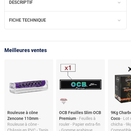
DESCRIPTIF
FICHE TECHNIQUE
Meilleures ventes
Rouleuse à cône
OCB Feuilles Slim OCB
9Kg Charb
Zencone 110mm
-
Premium
- Feuilles à
Coco
- Lot
Rouleuse à cône -
rouler - Papier extra-fin
chicha - 9kg
Châssis en PVC - Tapis
- Gomme arabique
Compatibl