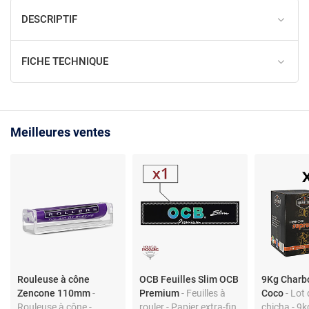
DESCRIPTIF
FICHE TECHNIQUE
Meilleures ventes
Rouleuse à cône
OCB Feuilles Slim OCB
9Kg Charb
Zencone 110mm
-
Premium
- Feuilles à
Coco
- Lot
Rouleuse à cône -
rouler - Papier extra-fin
chicha - 9kg