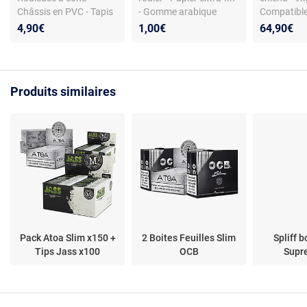
Châssis en PVC - Tapis
- Gomme arabique
Compatibl
nylon - Compatible
naturelle - 32 feuilles
4,90€
1,00€
64,90€
feuilles slim - Légère
par carnet - 11 cm
Produits similaires
Pack Atoa Slim x150 +
2 Boites Feuilles Slim
Spliff b
Tips Jass x100
OCB
Supr