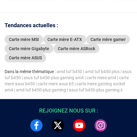
Tendances actuelles :
Carte mère MSI
Carte mère E-ATX
Carte mère gamer
Carte mère Gigabyte
Carte mère ASRock
Carte mère ASUS
Dans la même thématique :
amd tuf b450
|
amd tuf b450 plus
|
asus
tuf b450
|
asus tuf b450-plus gaming am4
|
carte mere am4
|
carte
mere asus b450
|
carte mere asus b5
|
carte mere gaming socket
am4
|
amd tuf b450-plus gaming
|
asus tuf b450-plus gaming ii
REJOIGNEZ NOUS SUR :