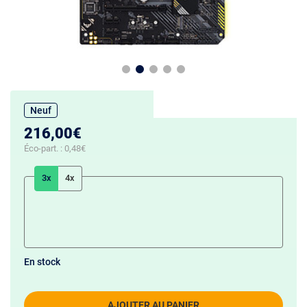
Neuf
216,00€
Éco-part. :
0,48€
3x
4x
En stock
AJOUTER AU PANIER