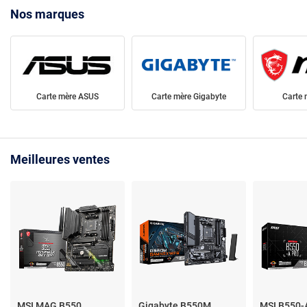
Nos marques
Carte mère ASUS
Carte mère Gigabyte
Carte 
Meilleures ventes
MSI MAG B550
Gigabyte B550M
MSI B550