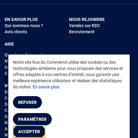
EN SAVOIR PLUS
NOUS REJOINDRE
Qui sommes-nous ?
Vendez sur RDC
Avis clients
Recrutement
AIDE
Questions fréquentes
Modes de règlements
Notre site Rue du Commerce utilise des cookies ou des
Garantie et retours
technologies similaires pour vous proposer des services et
Contacter Rue du Commerce
offres adaptés à vos centres d’intérêt, vous garantir une
meilleure expérience utilisateur et réaliser des statistiques
INFORMATIONS LÉGALES
RENDEZ-VOUS SUR L'APP
de visites.
En savoir plus.
Environnement
CGV
/
CGU Marketplace
REFUSER
Données personnelles
/
Cookies
Gérer mes cookies
PARAMÉTRER
Mentions légales
Accessibilité : non conforme
ACCEPTER
Notice d'accessibilité