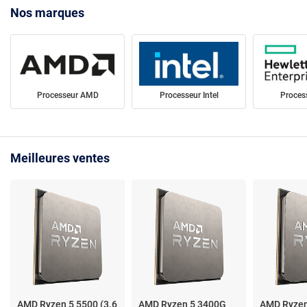
Nos marques
Processeur AMD
Processeur Intel
Proces
Meilleures ventes
AMD Ryzen 5 5500 (3.6
AMD Ryzen 5 3400G
AMD Ryzen