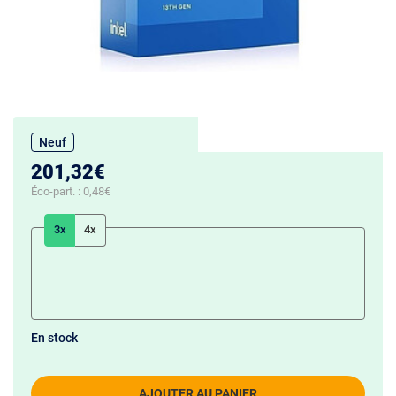
Neuf
201,32€
Éco-part. :
0,48€
3x
4x
En stock
AJOUTER AU PANIER