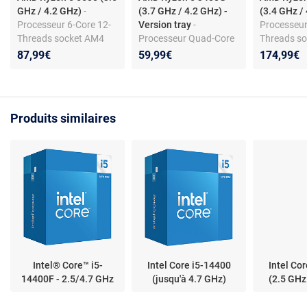
GHz / 4.2 GHz)
-
(3.7 GHz / 4.2 GHz) -
(3.4 GHz /
Processeur 6-Core 12-
Version tray
-
Processeur
Threads socket AM4
Processeur Quad-Core
Threads s
GameCache 19 Mo 7
8-Threads socket AM4
GameCache
87,99€
59,99€
174,99€
nm TDP 65W (version
Cache L3 4 Mo Radeon
nm TDP 65
tray sans ventilateur -
Vega Graphics 11 12
tray sans v
garantie constructeur 3
nm TDP 65W (version
garantie c
ans)
tray sans ventilateur -
ans)
Produits similaires
garantie constructeur 3
ans)
Intel® Core™ i5-
Intel Core i5-14400
Intel Co
14400F - 2.5/4.7 GHz
(jusqu'à 4.7 GHz)
(2.5 GHz