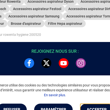
ateur Rowenta
Accessoires aspirateur Dyson
Accessoires aspi
osch
Accessoires aspirateur Festool
Accessoires aspirateur Dirt
s
Accessoires aspirateur Samsung
Accessoires aspirateur Tor
eur
Brosse d'aspirateur
Filtre Hepa aspirateur
ur rowenta hygiene 200520
REJOIGNEZ NOUS SUR :
rce utilise des cookies ou des technologies similaires pour vous propose
DRE
INFORMATIONS LÉGALES
’intérêt, vous garantir une meilleure expérience utilisateur et réaliser des 
C
Environnement
En savoir plus.
CGV
/
CGU Marketplace
Données personnelles
/
Cookies
Gérer mes cookies
REFUSER
PARAMÉTRER
ACCEPTER
Mentions légales