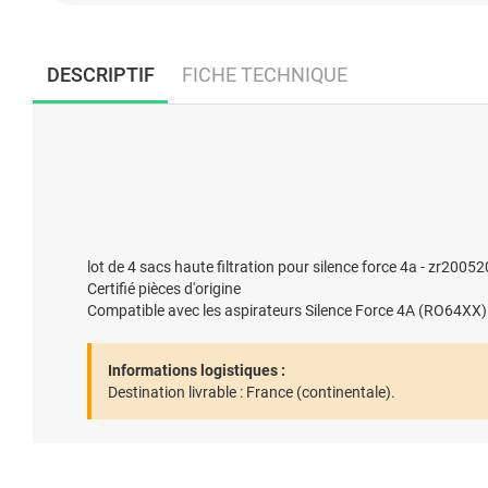
DESCRIPTIF
FICHE TECHNIQUE
lot de 4 sacs haute filtration pour silence force 4a - zr200520
Certifié pièces d'origine
Compatible avec les aspirateurs Silence Force 4A (RO64XX)
Informations logistiques :
Destination livrable :
France (continentale).