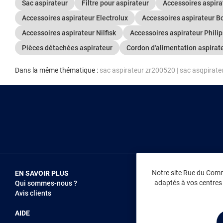
Sac aspirateur
Filtre pour aspirateur
Accessoires aspir
Accessoires aspirateur Electrolux
Accessoires aspirateur B
Accessoires aspirateur Nilfisk
Accessoires aspirateur Philip
Pièces détachées aspirateur
Cordon d'alimentation aspirat
Dans la même thématique :
sac aspirateur zr200520
|
sac asqpirate
Notre site Rue du Comme
EN SAVOIR PLUS
NOUS REJOIN
adaptés à vos centres d
Qui sommes-nous ?
Vendez sur RD
Avis clients
Recrutement
AIDE