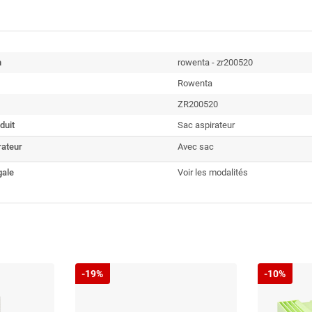
n
rowenta - zr200520
Rowenta
ZR200520
duit
Sac aspirateur
rateur
Avec sac
gale
Voir les modalités
-19%
-10%