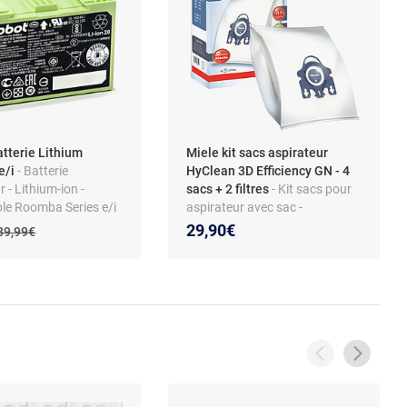
atterie Lithium
Miele kit sacs aspirateur
e/i
- Batterie
HyClean 3D Efficiency GN - 4
r - Lithium-ion -
sacs + 2 filtres
- Kit sacs pour
le Roomba Series e/i
aspirateur avec sac -
Microfibre HyClean 3D
 prix :
on de :
29,90€
Ancien prix :
89,99€
Efficiency - Filtration 9 niveaux
- Fermeture hermétique - Filtres
entrée et moteur inclus