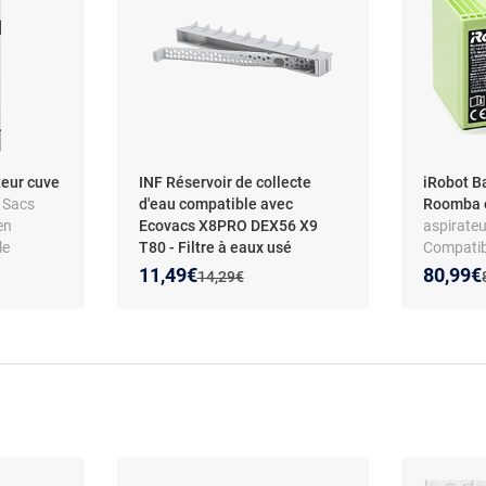
teur cuve
INF Réservoir de collecte
iRobot B
- Sacs
d'eau compatible avec
Roomba 
en
Ecovacs X8PRO DEX56 X9
aspirateu
le
T80 - Filtre à eaux usé
Compatib
2 -
Nouveau prix :
Réduction de :
Nouveau
Réducti
11,49€
80,99€
Ancien prix :
14,29€
èles
4053,