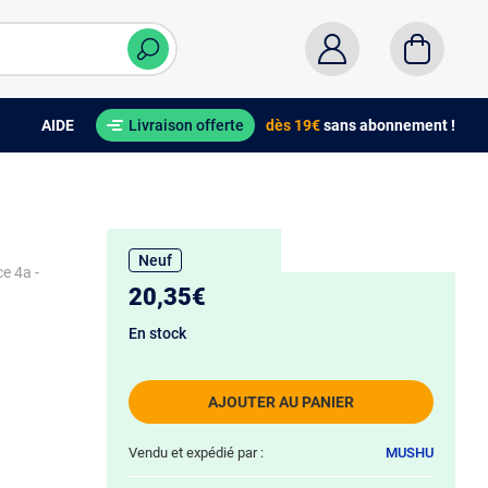
AIDE
Livraison offerte
dès 19€
sans abonnement !
Neuf
ce 4a -
20,35€
En stock
AJOUTER AU PANIER
Vendu et expédié par :
MUSHU