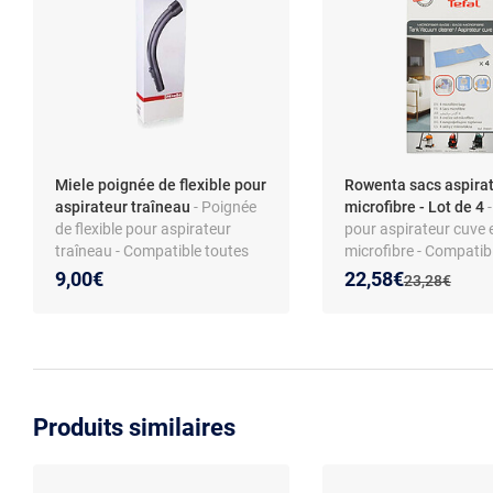
Miele poignée de flexible pour
Rowenta sacs aspira
aspirateur traîneau
- Poignée
microfibre - Lot de 4
de flexible pour aspirateur
pour aspirateur cuve 
traîneau - Compatible toutes
microfibre - Compatib
séries Miele - Matière plastique
ZR8001 - Filtration H1
Nouveau prix :
Réduction de :
9,00€
22,58€
Ancien prix :
23,28€
- Installation simple
Pièces d’origine - Mod
RU5053, TQ5053, RU
RU4022
Produits similaires