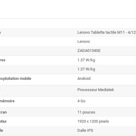
n
Lenovo Tablette tactile M11 - 4/12
Lenovo
ZADA0134SE
res
1.37 W/kg
1.37 W/kg
xploitation mobile
Android
r
Processeur Mediatek
a mémoire
4 Go
écran
11 pouces
 Max
1920 x 1200 pixels
le
Dalle IPS