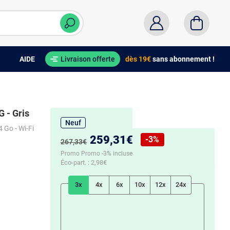
AIDE
Livraison offerte
dès 19€
sans abonnement !
G - Gris
Neuf
 Go - Wi-Fi
Nouveau prix :
259,31€
-3%
Ancien prix :
267,33€
Réduction de :
Promo Promo -3% incluse
Éco-part. :
2,98€
3x
4x
6x
10x
12x
24x