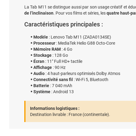
La Tab M11 se distingue aussi par son usage créatif et éducati
de l’inclinaison
. Pour vos films et séries, les
quatre haut-pa
Caractéristiques principales :
Modèle
: Lenovo Tab M11 (ZADA0134SE)
Processeur
: MediaTek Helio G88 Octo-Core
Mémoire RAM
: 4 Go
Stockage
: 128 Go
Écran
: 11" Full HD+ tactile
Affichage
: 90 Hz
Audio
: 4 haut-parleurs optimisés Dolby Atmos
Connectivité sans fil
: Wi-Fi 5, Bluetooth
Batterie
: 7 040 mAh
Système
: Android 13
Informations logistiques :
Destination livrable :
France (continentale).