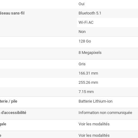
Oui
éseau sans-fil
Bluetooth 5.1
Wi-Fi AC
Non
128 Go
8 Megapixels
Gris
166.31 mm
255.26 mm
7.15 mm
erie / pile
Batterie Lithium-ion
 d'accessibilité
Information non communiquée
gale
Voir les modalités
e
Voir les modalités