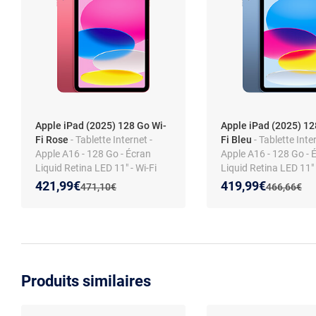
Apple iPad (2025) 128 Go Wi-
Apple iPad (2025) 12
Fi Rose
- Tablette Internet -
Fi Bleu
- Tablette Inte
Apple A16 - 128 Go - Écran
Apple A16 - 128 Go - 
Liquid Retina LED 11" - Wi-Fi
Liquid Retina LED 11" 
AX / Bluetooth 5.3 - Webcam -
AX / Bluetooth 5.3 - 
Nouveau prix :
Réduction de :
Nouveau prix :
Réduction de :
421,99€
419,99€
Ancien prix :
Ancien prix 
471,10€
466,66€
Touch ID - USB-C - iPadOS 18
Touch ID - USB-C - iP
Produits similaires