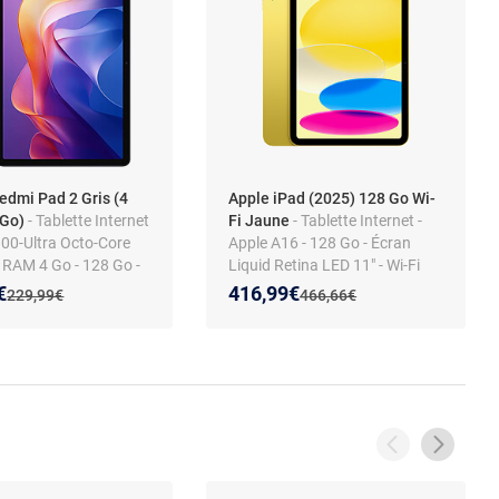
edmi Pad 2 Gris (4
Apple iPad (2025) 128 Go Wi-
 Go)
- Tablette Internet
Fi Jaune
- Tablette Internet -
100-Ultra Octo-Core
Apple A16 - 128 Go - Écran
 RAM 4 Go - 128 Go -
Liquid Retina LED 11" - Wi-Fi
 2560 x 1600 pixels -
AX / Bluetooth 5.3 - Webcam -
 prix :
on de :
Nouveau prix :
Réduction de :
€
416,99€
Ancien prix :
Ancien prix :
229,99€
466,66€
etooth 5.3 - Webcam -
Touch ID - USB-C - iPadOS 18
9000 mAh - Android 15