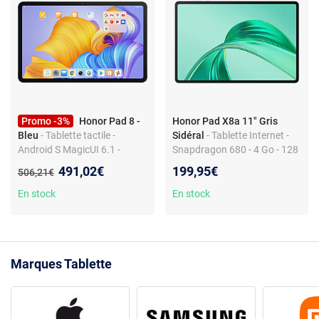
Promo -3%
Honor Pad 8 -
Honor Pad X8a 11" Gris
Bleu
- Tablette tactile -
Sidéral
- Tablette Internet -
Android S MagicUI 6.1 -
Snapdragon 680 - 4 Go - 128
Snapdragon 680 - Wi-Fi 5 -
Go - 11" LED Tactile - Wi-Fi
Nouveau prix :
491,02€
199,95€
Ancien prix :
506,21€
Bluetooth 5.1
5/Bluetooth 5.1 - Webcam -
8300 mAh - Android 14
En stock
En stock
Marques Tablette