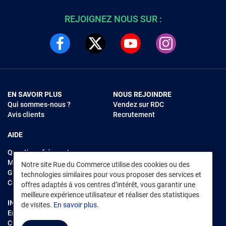
REJOIGNEZ NOUS SUR :
EN SAVOIR PLUS
NOUS REJOINDRE
Qui sommes-nous ?
Vendez sur RDC
Avis clients
Recrutement
AIDE
Questions fréquentes
Modes de règlements
Notre site Rue du Commerce utilise des cookies ou des
Garantie et retours
technologies similaires pour vous proposer des services et
Contacter Rue du Commerce
offres adaptés à vos centres d’intérêt, vous garantir une
meilleure expérience utilisateur et réaliser des statistiques
INFORMATIONS LÉGALES
RENDEZ-VOUS SUR L'APP
de visites.
En savoir plus.
Environnement
CGV
/
CGU Marketplace