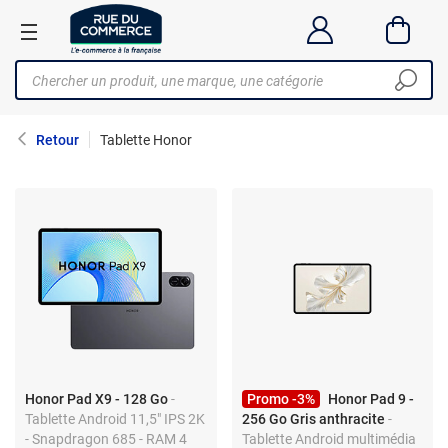
Retour
Tablette Honor
Honor Pad X9 - 128 Go
-
Promo -3%
Honor Pad 9 -
Tablette Android 11,5" IPS 2K
256 Go Gris anthracite
-
- Snapdragon 685 - RAM 4
Tablette Android multimédia