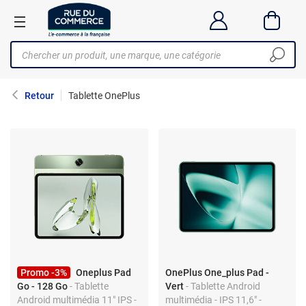
Retour
Tablette OnePlus
Promo -3%
Oneplus Pad
OnePlus One_plus Pad -
Go - 128 Go
- Tablette
Vert
- Tablette Android
Android multimédia 11" IPS -
multimédia - IPS 11,6" -