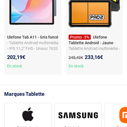
Ulefone Tab A11 - Gris foncé
Promo -5%
Ulefone
- Tablette Android multimédia
Tablette Android - Jaune
-
- IPS 11,2" FHD - Unisoc T620
Tablette Android multimédia -
- 6 Go RAM - 256 Go - Wi-Fi -
Helio G99 octa-core 2,2 GHz -
Nouveau prix :
202,19€
233,16€
Ancien prix :
245,43€
4 haut-parleurs stéréo
IPS 11" - 8 Go RAM - 256 Go -
4G - Wi-Fi double bande -
En stock
En stock
GPS/BeiDou/Galileo/Glonas
s - NFC - Bluetooth 5.2 -
Lecteur d’empreintes - USB-C
- Jack 3,5 mm - IP68/IP69K
Marques Tablette