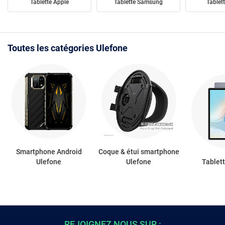
Tablette Apple
Tablette Samsung
Tablet
Toutes les catégories Ulefone
Smartphone Android
Coque & étui smartphone
Ulefone
Ulefone
Tablet
REJOIGNEZ NOUS SUR :