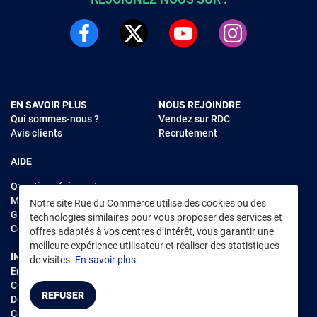
EN SAVOIR PLUS
NOUS REJOINDRE
Qui sommes-nous ?
Vendez sur RDC
Avis clients
Recrutement
AIDE
Questions fréquentes
Modes de règlements
Notre site Rue du Commerce utilise des cookies ou des
Garantie et retours
technologies similaires pour vous proposer des services et
Contacter Rue du Commerce
offres adaptés à vos centres d’intérêt, vous garantir une
meilleure expérience utilisateur et réaliser des statistiques
INFORMATIONS LÉGALES
RENDEZ-VOUS SUR L'APP
de visites.
En savoir plus.
Environnement
CGV
/
CGU Marketplace
REFUSER
Données personnelles
/
Cookies