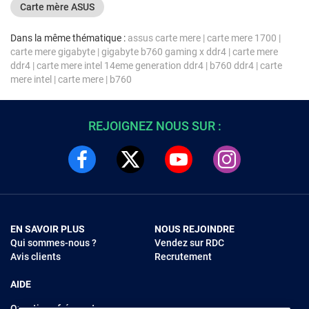
Carte mère ASUS
Dans la même thématique :
assus carte mere
|
carte mere 1700
|
carte mere gigabyte
|
gigabyte b760 gaming x ddr4
|
carte mere
ddr4
|
carte mere intel 14eme generation ddr4
|
b760 ddr4
|
carte
mere intel
|
carte mere
|
b760
REJOIGNEZ NOUS SUR :
EN SAVOIR PLUS
NOUS REJOINDRE
Qui sommes-nous ?
Vendez sur RDC
Avis clients
Recrutement
AIDE
Questions fréquentes