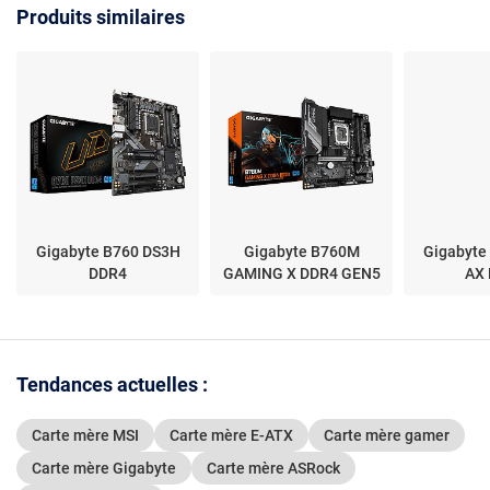
Produits similaires
Gigabyte B760 DS3H
Gigabyte B760M
Gigabyte
DDR4
GAMING X DDR4 GEN5
AX
Tendances actuelles :
Carte mère MSI
Carte mère E-ATX
Carte mère gamer
Carte mère Gigabyte
Carte mère ASRock