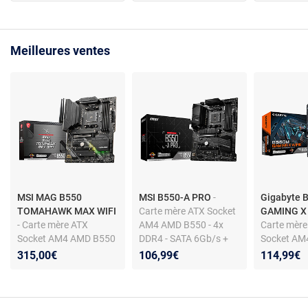
Meilleures ventes
MSI MAG B550
MSI B550-A PRO
-
Gigabyte 
TOMAHAWK MAX WIFI
Carte mère ATX Socket
GAMING X
- Carte mère ATX
AM4 AMD B550 - 4x
Carte mère
Socket AM4 AMD B550
DDR4 - SATA 6Gb/s +
Socket AM
- 4x DDR4 - SATA 6Gb/s
M.2 - USB 3.1 - PCI-
- 4 x DDR4
315,00€
106,99€
114,99€
+ M.2 - USB 3.1 - PCI-
Express 4.0 16x
+ M.2 - USB
Express 4.0 16x - LAN
Express 4.0
2.5 GbE -Wi-Fi
6/Bluetoot
6E/Bluetooth